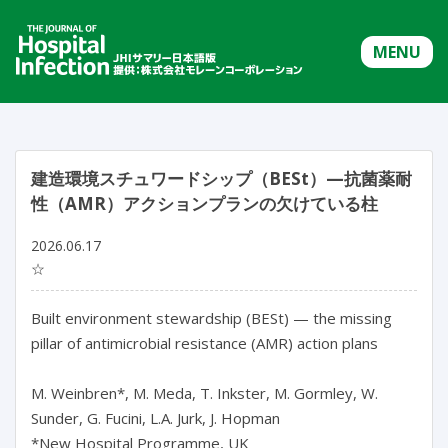
MENU
建造環境スチュワードシップ（BESt）—抗菌薬耐
性（AMR）アクションプランの欠けている柱
2026.06.17
☆
Built environment stewardship (BESt) — the missing 
pillar of antimicrobial resistance (AMR) action plans

M. Weinbren*, M. Meda, T. Inkster, M. Gormley, W. 
Sunder, G. Fucini, L.A. Jurk, J. Hopman

*New Hospital Programme, UK
