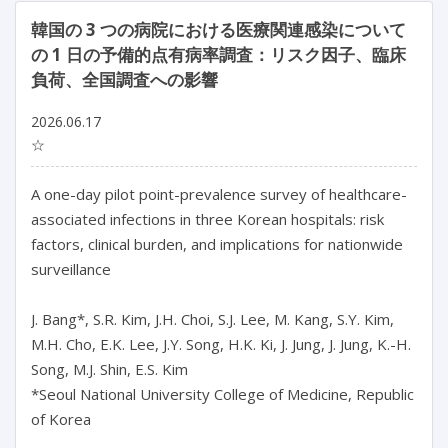
韓国の 3 つの病院における医療関連感染について
の 1 日の予備的点有病率調査：リスク因子、臨床
負荷、全国調査への影響
2026.06.17
☆
A one-day pilot point-prevalence survey of healthcare-
associated infections in three Korean hospitals: risk 
factors, clinical burden, and implications for nationwide 
surveillance

J. Bang*, S.R. Kim, J.H. Choi, S.J. Lee, M. Kang, S.Y. Kim, 
M.H. Cho, E.K. Lee, J.Y. Song, H.K. Ki, J. Jung, J. Jung, K.-H. 
Song, M.J. Shin, E.S. Kim

*Seoul National University College of Medicine, Republic 
of Korea
