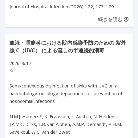
Journal of Hospital Infection (2026) 172, 173-179
続きを読む
血液・腫瘍科における院内感染予防のための 紫外
線 C（UVC） による流しの半連続的消毒
2026.06.17
☆
Semi-continuous disinfection of sinks with UVC on a 
haematology-oncology department for prevention of 
nosocomial infections

N.M.J. Hamers*, K. Franssen, L. Austen, N. Heldens, 
J.A.M.C. Dirks, L.B. van Alphen, A.M.P. Demandt, P.H.M. 
Savelkoul, W.C. van der Zwet
