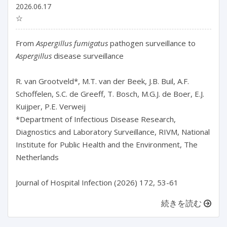
2026.06.17
☆
From
 Aspergillus fumigatus
 pathogen surveillance to 
Aspergillus
 disease surveillance

R. van Grootveld*, M.T. van der Beek, J.B. Buil, A.F. 
Schoffelen, S.C. de Greeff, T. Bosch, M.G.J. de Boer, E.J. 
Kuijper, P.E. Verweij

*Department of Infectious Disease Research, 
Diagnostics and Laboratory Surveillance, RIVM, National 
Institute for Public Health and the Environment, The 
Netherlands

続きを読む