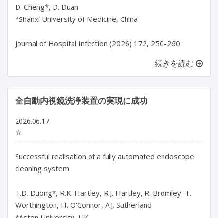
D. Cheng*, D. Duan

*Shanxi University of Medicine, China

続きを読む
全自動内視鏡洗浄装置の実現に成功
2026.06.17
☆
Successful realisation of a fully automated endoscope 
cleaning system

T.D. Duong*, R.K. Hartley, R.J. Hartley, R. Bromley, T. 
Worthington, H. O’Connor, A.J. Sutherland

*Aston University, UK
