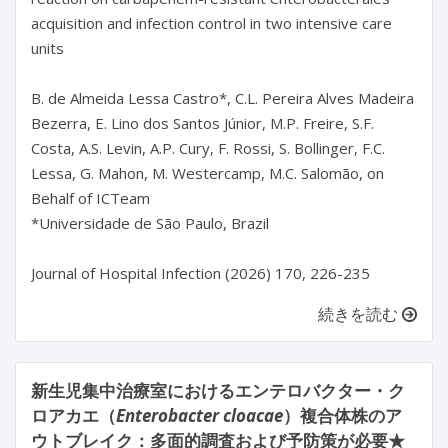
acquisition and infection control in two intensive care 
units

B. de Almeida Lessa Castro*, C.L. Pereira Alves Madeira 
Bezerra, E. Lino dos Santos Júnior, M.P. Freire, S.F. 
Costa, A.S. Levin, A.P. Cury, F. Rossi, S. Bollinger, F.C. 
Lessa, G. Mahon, M. Westercamp, M.C. Salomão, on 
Behalf of ICTeam

*Universidade de São Paulo, Brazil

続きを読む
新生児集中治療室におけるエンテロバクター・ク
ロアカエ（
Enterobacter cloacae
）複合体株のア
ウトブレイク：多面的調査および予防策が必要★