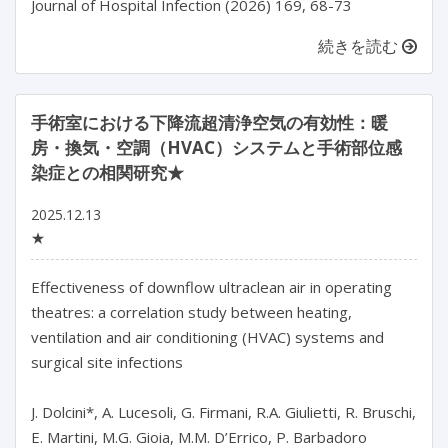
Journal of Hospital Infection (2026) 169, 68-73
続きを読む
手術室における下降流超清浄空気の有効性：暖
房・換気・空調（HVAC）システムと手術部位感
染症との相関研究★
2025.12.13
★
Effectiveness of downflow ultraclean air in operating 
theatres: a correlation study between heating, 
ventilation and air conditioning (HVAC) systems and 
surgical site infections

J. Dolcini*, A. Lucesoli, G. Firmani, R.A. Giulietti, R. Bruschi, 
E. Martini, M.G. Gioia, M.M. D’Errico, P. Barbadoro
