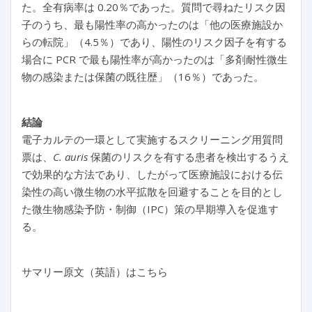
た。全有病率は 0.20％であった。質問で尋ねたリスク因
子のうち、最も陽性率の高かったのは「他の医療施設か
らの転院」（4.5％）であり、陽性のリスク因子を有する
場合に PCR で最も陽性率が高かったのは「多剤耐性微生
物の感染または保菌の既往歴」（16％）であった。
結論
電子カルテの一環として実施するスクリーニング用質問
票は、
C. auris
保菌のリスクを有する患者を検出するうえ
で効果的な方法であり、したがって医療施設における伝
染性の高い微生物の水平拡散を回避することを目的とし
た微生物感染予防・制御（IPC）策の早期導入を促進す
る。
サマリー原文（英語）はこちら