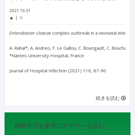
2021.10.31
☆
★
Enterobacter cloacae
 complex outbreak in a neonatal intensiv
A. Rahal*, A. Andreo, F. Le Gallou, C. Bourigault, C. Bouchand, 
*Nantes University Hospital, France

Journal of Hospital Infection (2021) 116, 87-90

続きを読む
掲載年月を参考にサマリーを読む