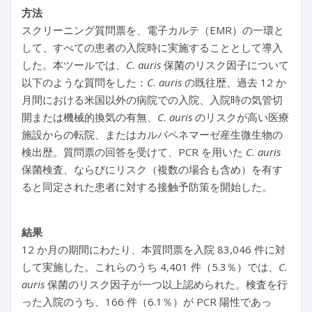
方法
スクリーニング質問票を、電子カルテ（EMR）の一環と
して、すべての患者の入院時に実施することとして導入
した。本ツールでは、
C. auris
保菌のリスク因子について
以下のような質問をした：
C. auris
の既往歴、過去 12 か
月間における米国以外の病院での入院、入院時の気管切
開または機械的換気の有無、
C. auris
のリスクが高い医療
施設からの転院、またはカルバペネマーゼ産生微生物の
検出歴。質問票の回答を受けて、PCR を用いた
C. auris
保菌検査、ならびにリスク（複数の場合も含め）を有す
ると同定された患者に対する接触予防策を開始した。
結果
12 か月の期間にわたり、本質問票を入院 83,046 件に対
して実施した。これらのうち 4,401 件（5.3％）では、
C.
auris
保菌のリスク因子が一つ以上認められた。検査を行
った入院のうち、166 件（6.1％）が PCR 陽性であっ