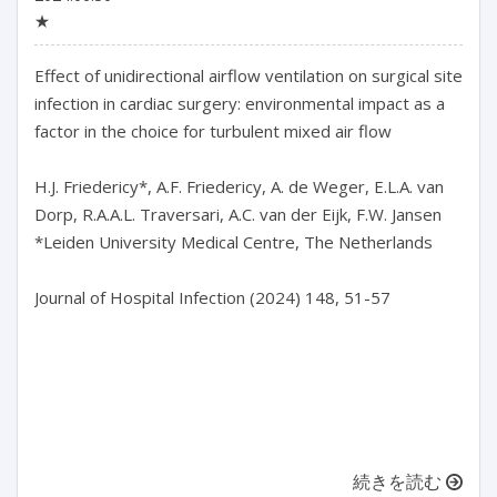
★
Effect of unidirectional airflow ventilation on surgical site 
infection in cardiac surgery: environmental impact as a 
factor in the choice for turbulent mixed air flow

H.J. Friedericy*, A.F. Friedericy, A. de Weger, E.L.A. van 
Dorp, R.A.A.L. Traversari, A.C. van der Eijk, F.W. Jansen

*Leiden University Medical Centre, The Netherlands

Journal of Hospital Infection (2024) 148, 51-57

続きを読む