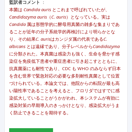
監訳者コメント
：
本菌は
Candida auris
とこれまで呼ばれていたが、
Candidozyma auris
（
C. auris
）となっている。実は
Candida
属は形態学的に酵母用真菌の雑多な集まりであ
ることが近年の分子系統学的再検討により明らかとな
り、その結果
C. auris
はカンジダ属の代表である
C.
albicans
とは遠縁であり、分子レベルから
Candidozyma
に分類された。本真菌は感染力も強く、生命を脅かす感
染症を免疫低下患者や重症患者に引き起こすとともに、
抗真菌薬にも耐性であり、CDC も WHO のみならず日本
を含む世界で緊急対応の必要な多剤耐性真菌として位置
づけられている。本論文では、他院からの転院が最も高
い陽性率であることを考えると、フロリダではすでに感
染拡大していることがうかがわれ、本システムが有効に
感染対策の早期導入のきっかけとなり、感染拡大がうま
く防止できることを期待する。