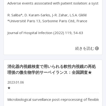
Adverse events associated with patient isolation: a systemat
R. Saliba*, D. Karam-Sarkis, J-R. Zahar, L.S.A. Glélé

*Université Paris 13, Sorbonne Paris Cité, France

Journal of Hospital Infection (2022) 119, 54-63

続きを読む
消化器内視鏡検査で用いられる軟性内視鏡の再処
理後の微生物学的サーベイランス：全国調査★
2023.01.06
★
Microbiological surveillance post-reprocessing of flexible e