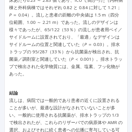
床あたり0.23 ～ 2.83 個であり、ICU で高かった（内科病
棟と外科病棟ではそれぞれ 0.82 と 0.84 に対して 1.21；
P
＝ 0.04）。流しと患者の距離の中央値は 1.5 m（四分
位範囲、1.00 ～ 2.21 m）であった。流しのデザインは
様々であったが、65/122（53％）の流しが患者用ベイ／
サイドルームに設置されており、「最適」なデザインは
サイドルームの位置と関連していた（
P
＝ 0.03）。
排水
トラップ
の 95/287（33％）から抗菌薬が検出され、抗
菌薬／調剤室と関連していた（
P
＜ 0.001）。排水トラッ
プで検出された化学物質には、金属、塩素、フッ化物が
あった。
結論
流しは、病院では一般的であり患者の近くに設置される
ことが多いが、最適な設計がなされていないことが多
い。一般的に使用される抗菌薬が、排水トラップの 1/3
で検出されたが、これらのリザーバでの病原体や AMR の
選択、およびそれに続く患者への伝播に寄与している可