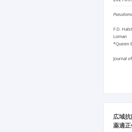
Pseudomo
F.D. Hals
Loman
*Queen E
Journal o
広域抗
薬適正