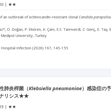
★★
10
of an outbreak of echinocandin-resistant clonal 
Candida parapsilos
*, Ö. Doğan, P. İrkören, K. Çam, E.S. Tanrıverdi, Z. Genç, E. Taş, B.
 Medipol University, Turkey

f Hospital Infection (2026) 167, 145-155
性肺炎桿菌（
Klebsiella pneumoniae
）感染症の
ナリシス★★
★★
19