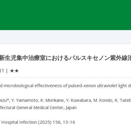
新生児集中治療室におけるパルスキセノン紫外線
★★
11
and microbiological effectiveness of pulsed-xenon ultraviolet light di
izu*, Y. Yamamoto, K. Morikane, Y. Kuwabara, M. Kondo, K. Tateb
fectural General Medical Center, Japan

f Hospital Infection (2025) 156, 13-16
