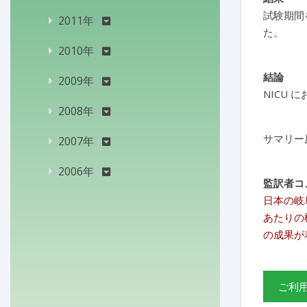
試験期間
2011年
た。
2010年
結論
2009年
NICU
2008年
サマリー
2007年
2006年
監訳者コ
日本の岐
あたりの
の成果が
ご利