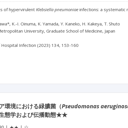
s of hypervirulent 
Klebsiella pneumoniae
 infections: a systematic
wa*, K.-I. Oinuma, K. Yamada, Y. Kaneko, H. Kakeya, T. Shuto

tropolitan University, Graduate School of Medicine, Japan

f Hospital Infection (2023) 134, 153-160

ア環境における緑膿菌（
Pseudomonas aeruginos
生態学および伝播動態★★
☆
30
★★