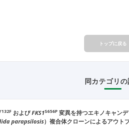
トップに戻る
同カテゴリの
Y132F
S656P
および
FKS1
変異を持つエキノキャンデ
ida parapsilosis
）複合体クローンによるアウト