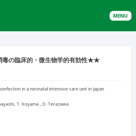
MENU
消毒の臨床的・微生物学的有効性★★
sinfection in a neonatal intensive care unit in Japan

ayashi, T. Koyama , D. Terazawa
