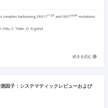
Y132F
S656P
is
 complex harbouring 
ERG11
 and 
FKS1
 mutations

 Otlu, S. Tekin, Ö. Ergönül

続きを読む
予測因子：システマティックレビューおよび