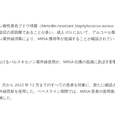
性黄色ブドウ球菌（Meticillin-resistant
Staphylococcus aureus
染症の原因菌であることが多い。成人 ICU において、アルコー
ン紫外線消毒により、MRSA 獲得率が低減することが確認されてい
 におけるパルスキセノン紫外線使用が、MRSA 伝播の低減に及ぼす
年 1 月から 2022 年 12 月までのすべての患者を対象に、新たに
外線照射を使用した。ベースライン期間では、MRSA 患者の使用
施した。