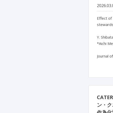
2026.03.
Effect of
stewards
Y. Shibat
*Aichi Me
Journal o
CAT
ン・ク
作為化