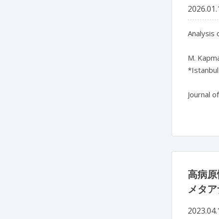
2026.01.
Analysis 
M. Kapmaz
*Istanbul
Journal o
高病原
メタア
2023.04.