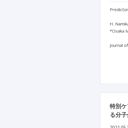
Predictor
H. Namika
*Osaka Me
Journal o
特別ケ
る分子
2021.05.