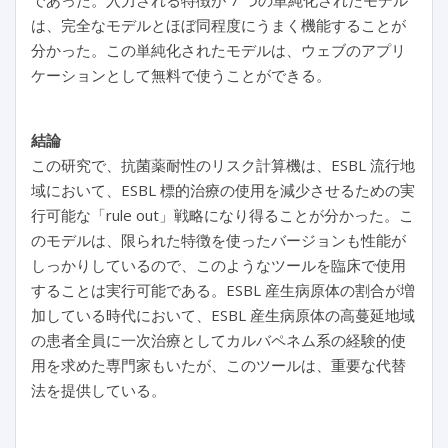
であった。入力される特徴が 7 つの単純化されたモデル
は、完全なモデルとほぼ同程度にうまく機能することが
分かった。この単純化されたモデルは、ウェブのアプリ
ケーションとして無料で使うことができる。
結論
この研究で、抗菌薬耐性のリスク計算機は、ESBL 流行地
域において、ESBL 標的治療の使用を減少させるための実
行可能な「rule out」戦略になり得ることが分かった。こ
のモデルは、限られた特徴を使ったバージョンも性能が
しっかりしているので、このようなツールを臨床で使用
することは実行可能である。ESBL 産生病原体の割合が増
加している時代において、ESBL 産生病原体の高蔓延地域
の患者全員に一次治療としてカルバペネム系の経験的使
用を求めた専門家もいたが、このツールは、重要な代替
法を提供している。