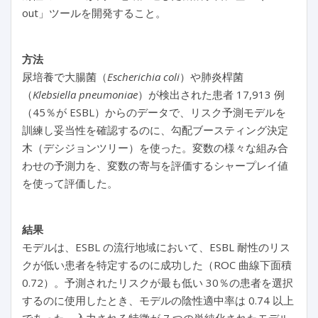
out」ツールを開発すること。
方法
尿培養で大腸菌（
Escherichia coli
）や肺炎桿菌
（
Klebsiella pneumoniae
）が検出された患者 17,913 例
（45％が ESBL）からのデータで、リスク予測モデルを
訓練し妥当性を確認するのに、勾配ブースティング決定
木（デシジョンツリー）を使った。変数の様々な組み合
わせの予測力を、変数の寄与を評価するシャープレイ値
を使って評価した。
結果
モデルは、ESBL の流行地域において、ESBL 耐性のリス
クが低い患者を特定するのに成功した（ROC 曲線下面積
0.72）。予測されたリスクが最も低い 30％の患者を選択
するのに使用したとき、モデルの陰性適中率は 0.74 以上