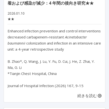
着および感染が減少：4 年間の後向き研究★★
2026.01.10
★★
Enhanced infection prevention and control interventions 
decreased carbapenem-resistant 
Acinetobacter 
baumannii
 colonization and infection in an intensive care 
unit: a 4-year retrospective study

B. Zhao*, Q. Wang, J. Lu, Y. Fu, D. Cui, J. He, Z. Zhai, Y. 
Ma, G. Li

*Tianjin Chest Hospital, China

Journal of Hospital Infection (2026) 167, 9-15
続きを読む