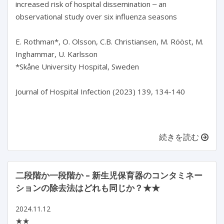
increased risk of hospital dissemination ‒ an 
observational study over six influenza seasons

E. Rothman*, O. Olsson, C.B. Christiansen, M. Rööst, M. 
Inghammar, U. Karlsson

*Skåne University Hospital, Sweden

Journal of Hospital Infection (2023) 139, 134-140

続きを読む
二段階か一段階か – 新生児保育器のコンタミネー
ションの除去法はどれも同じか？★★
2024.11.12
★★