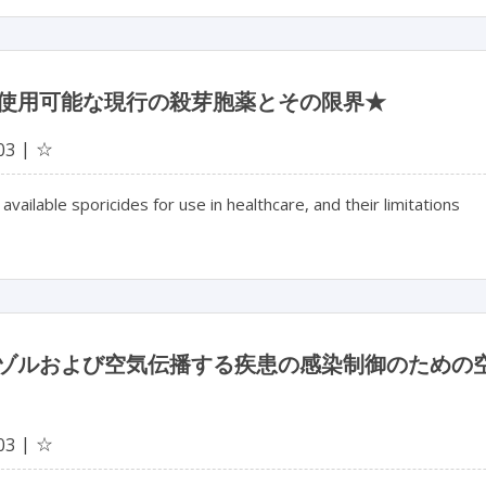
使用可能な現行の殺芽胞薬とその限界★
☆
03
 available sporicides for use in healthcare, and their limitations
ゾルおよび空気伝播する疾患の感染制御のための
☆
03