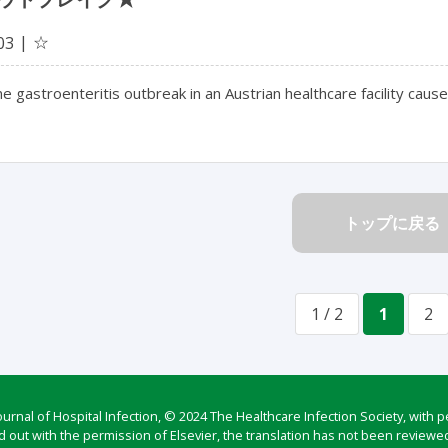
☆
03
 gastroenteritis outbreak in an Austrian healthcare facility caus
トップに戻る
1 / 2
1
2
rnal of Hospital Infection, © 2024 The Healthcare Infection Society, with p
d out with the permission of Elsevier, the translation has not been reviewed 