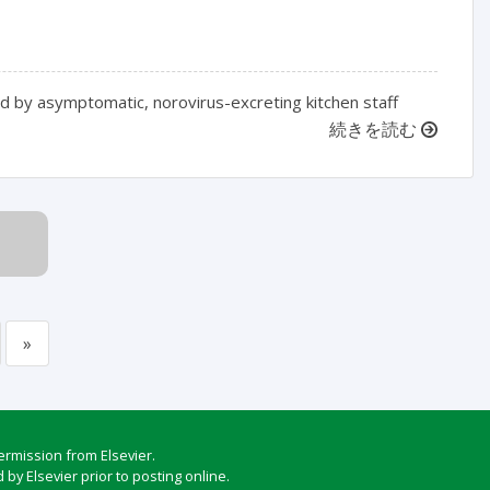
ed by asymptomatic, norovirus-excreting kitchen staff
続きを読む
»
ermission from Elsevier.
by Elsevier prior to posting online.