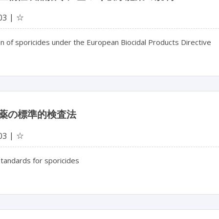
☆
03
n of sporicides under the European Biocidal Products Directive
薬の標準的検査法
☆
03
tandards for sporicides