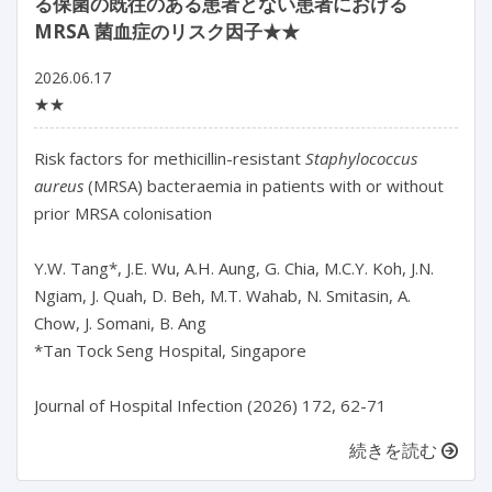
る保菌の既往のある患者とない患者における
MRSA 菌血症のリスク因子★★
2026.06.17
★★
Risk factors for methicillin-resistant 
Staphylococcus 
aureus
 (MRSA) bacteraemia in patients with or without 
prior MRSA colonisation

Y.W. Tang*, J.E. Wu, A.H. Aung, G. Chia, M.C.Y. Koh, J.N. 
Ngiam, J. Quah, D. Beh, M.T. Wahab, N. Smitasin, A. 
Chow, J. Somani, B. Ang

*Tan Tock Seng Hospital, Singapore

続きを読む