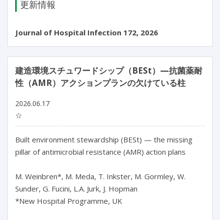
更新情報
Journal of Hospital Infection 172, 2026
建造環境スチュワードシップ（BESt）—抗菌薬耐
性（AMR）アクションプランの欠けている柱
2026.06.17
☆
Built environment stewardship (BESt) — the missing 
pillar of antimicrobial resistance (AMR) action plans

M. Weinbren*, M. Meda, T. Inkster, M. Gormley, W. 
Sunder, G. Fucini, L.A. Jurk, J. Hopman

*New Hospital Programme, UK
