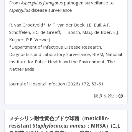
From
 Aspergillus fumigatus
 pathogen surveillance to 
Aspergillus
 disease surveillance

R. van Grootveld*, M.T. van der Beek, J.B. Buil, A.F. 
Schoffelen, S.C. de Greeff, T. Bosch, M.G.J. de Boer, E.J. 
Kuijper, P.E. Verweij

*Department of Infectious Disease Research, 
Diagnostics and Laboratory Surveillance, RIVM, National 
Institute for Public Health and the Environment, The 
Netherlands

続きを読む
メチシリン耐性黄色ブドウ球菌（meticillin-
resistant
Staphylococcus aureus
；MRSA）によ