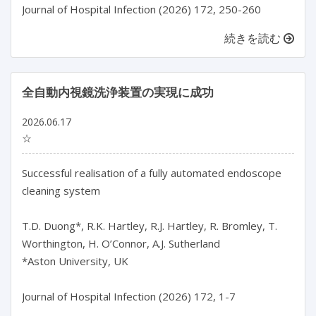
続きを読む
全自動内視鏡洗浄装置の実現に成功
2026.06.17
☆
Successful realisation of a fully automated endoscope 
cleaning system

T.D. Duong*, R.K. Hartley, R.J. Hartley, R. Bromley, T. 
Worthington, H. O’Connor, A.J. Sutherland

*Aston University, UK
