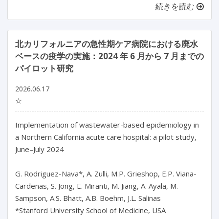
続きを読む
北カリフォルニアの急性期ケア病院における廃水
ベースの疫学の実施：2024 年 6 月から 7 月までの
パイロット研究
2026.06.17
☆
Implementation of wastewater-based epidemiology in 
a Northern California acute care hospital: a pilot study, 
June–July 2024

G. Rodriguez-Nava*, A. Zulli, M.P. Grieshop, E.P. Viana-
Cardenas, S. Jong, E. Miranti, M. Jiang, A. Ayala, M. 
Sampson, A.S. Bhatt, A.B. Boehm, J.L. Salinas

*Stanford University School of Medicine, USA
