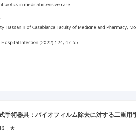
ntibiotics in medical intensive care



ty Hassan II of Casablanca Faculty of Medicine and Pharmacy, Mo
f Hospital Infection (2022) 124, 47-55

式手術器具：バイオフィルム除去に対する二重用
★
16