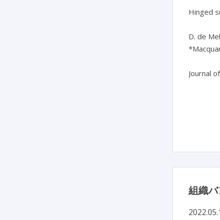
Hinged su
D. de Mel
*Macquari
Journal o
組織バ
2022.05.