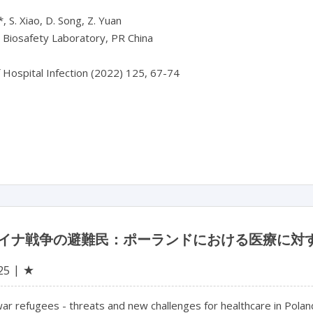
, S. Xiao, D. Song, Z. Yuan

 Biosafety Laboratory, PR China

f Hospital Infection (2022) 125, 67-74

イナ戦争の避難民：ポーランドにおける医療に対
★
25
ar refugees - threats and new challenges for healthcare in Poland