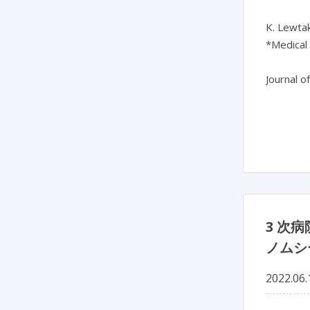
K. Lewtak
*Medical 
Journal o
3 次
ノムシ
2022.06.