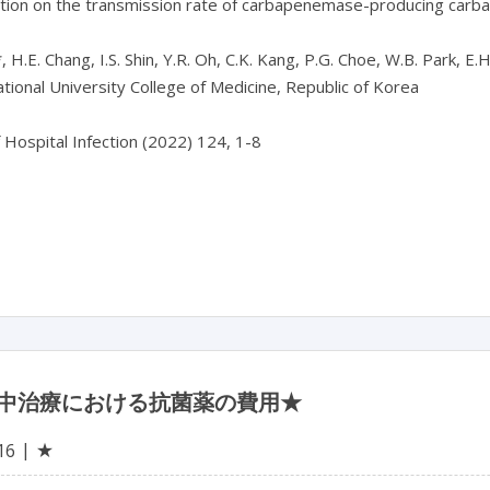
ation on the transmission rate of carbapenemase-producing carb
 H.E. Chang, I.S. Shin, Y.R. Oh, C.K. Kang, P.G. Choe, W.B. Park, E.H.
tional University College of Medicine, Republic of Korea

f Hospital Infection (2022) 124, 1-8

中治療における抗菌薬の費用★
★
16