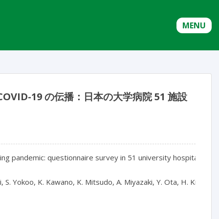
MENU
ID-19 の伝播：日本の大学病院 51 施設
ing pandemic: questionnaire survey in 51 university hospitals in Ja
hi, S. Yokoo, K. Kawano, K. Mitsudo, A. Miyazaki, Y. Ota, H. Kishimo