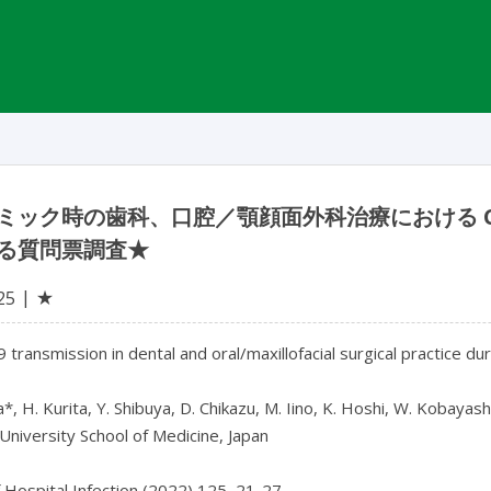
ミック時の歯科、口腔／顎顔面外科治療における COV
る質問票調査★
★
25
transmission in dental and oral/maxillofacial surgical practice dur
*, H. Kurita, Y. Shibuya, D. Chikazu, M. Iino, K. Hoshi, W. Kobayas
University School of Medicine, Japan

f Hospital Infection (2022) 125, 21-27
