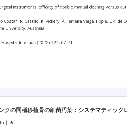
rgical instruments: efficacy of double manual cleaning versus aut
o Costa*, R. Castillo, K. Vickery, A. Ferreira Veiga Tipple, L.K. de O
e University, Australia

f Hospital Infection (2022) 124, 67-71

ンクの同種移植骨の細菌汚染：システマティック
★
16