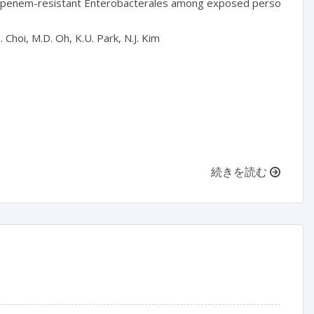
apenem-resistant Enterobacterales among exposed persons in a t
 Choi, M.D. Oh, K.U. Park, N.J. Kim

続きを読む