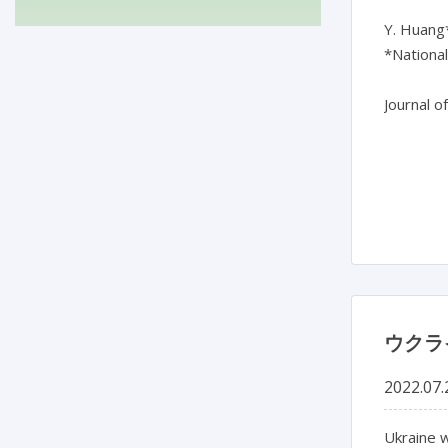
Y. Huang*
*National
Journal o
ウクラ
2022.07.
Ukraine w