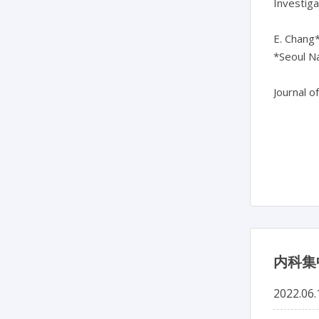
Investig
E. Chang*,
*Seoul Na
Journal o
内科集
2022.06.