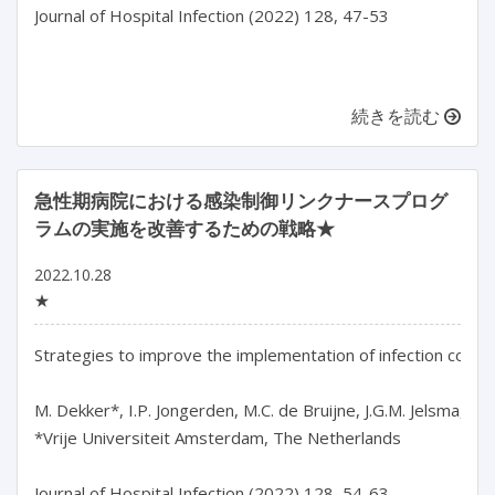
Journal of Hospital Infection (2022) 128, 47-53

続きを読む
急性期病院における感染制御リンクナースプログ
ラムの実施を改善するための戦略★
2022.10.28
★
Strategies to improve the implementation of infection contro
M. Dekker*, I.P. Jongerden, M.C. de Bruijne, J.G.M. Jelsma, C.
*Vrije Universiteit Amsterdam, The Netherlands

Journal of Hospital Infection (2022) 128, 54-63
