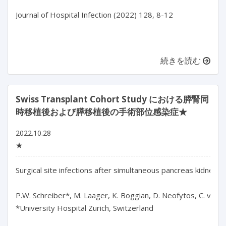
Journal of Hospital Infection (2022) 128, 8-12

続きを読む
Swiss Transplant Cohort Study における膵腎同
時移植後および膵移植後の手術部位感染症★
2022.10.28
★
Surgical site infections after simultaneous pancreas kidney a
P.W. Schreiber*, M. Laager, K. Boggian, D. Neofytos, C. van De
*University Hospital Zurich, Switzerland
