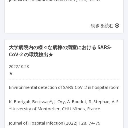
続きを読む
大学病院内の様々な病棟の病室における SARS-
CoV-2 の環境検出★
2022.10.28
★
Environmental detection of SARS-CoV-2 in hospital rooms in di
K. Barrigah-Benissan*, J. Ory, A. Boudet, R. Stephan, A. Sotto,
*University of Montpellier, CHU Nîmes, France

Journal of Hospital Infection (2022) 128, 74-79
