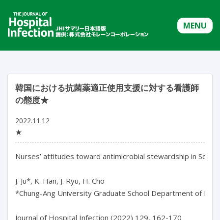
MENU
韓国における抗菌薬適正使用支援に対する看護師
の態度★
2022.11.12
★
Nurses’ attitudes toward antimicrobial stewardship in South 
J. Ju*, K. Han, J. Ryu, H. Cho

*Chung-Ang University Graduate School Department of Nursi
Journal of Hospital Infection (2022) 129, 162-170
