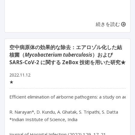
続きを読む
空中病原体の効果的な除去：エアロゾル化した結
核菌（
Mycobacterium tuberculosis
）および
SARS-CoV-2 に関する ZeBox 技術を用いた研究★
2022.11.12
★
Efficient elimination of airborne pathogens: a study on aeros
R. Narayan*, D. Kundu, A. Ghatak, S. Tripathi, S. Datta

*Indian Institute of Science, India

Journal of Hospital Infection (2022) 129, 17-21
