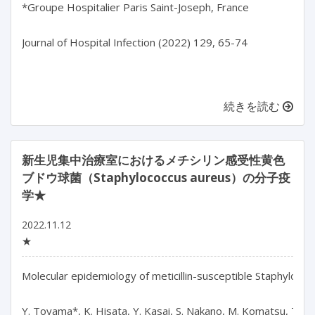
*Groupe Hospitalier Paris Saint-Joseph, France

Journal of Hospital Infection (2022) 129, 65-74

続きを読む
新生児集中治療室におけるメチシリン感受性黄色
ブドウ球菌（Staphylococcus aureus）の分子疫
学★
2022.11.12
★
Molecular epidemiology of meticillin-susceptible Staphylococc
Y. Toyama*, K. Hisata, Y. Kasai, S. Nakano, M. Komatsu, T. Sh