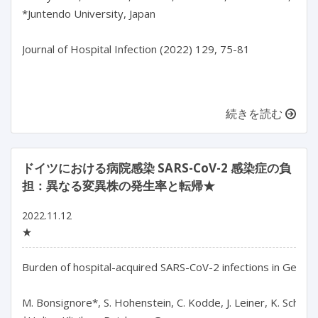
*Juntendo University, Japan

Journal of Hospital Infection (2022) 129, 75-81

続きを読む
ドイツにおける病院感染 SARS-CoV-2 感染症の負
担：異なる変異株の発生率と転帰★
2022.11.12
★
Burden of hospital-acquired SARS-CoV-2 infections in German
M. Bonsignore*, S. Hohenstein, C. Kodde, J. Leiner, K. Schwegm