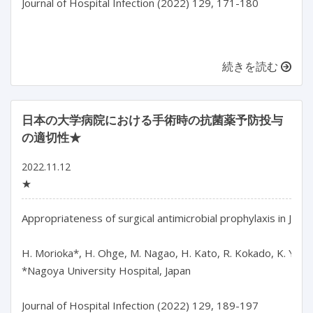
Journal of Hospital Infection (2022) 129, 171-180

続きを読む
日本の大学病院における手術時の抗菌薬予防投与
の適切性★
2022.11.12
★
Appropriateness of surgical antimicrobial prophylaxis in Japan
H. Morioka*, H. Ohge, M. Nagao, H. Kato, R. Kokado, K. Yamada
*Nagoya University Hospital, Japan

Journal of Hospital Infection (2022) 129, 189-197
