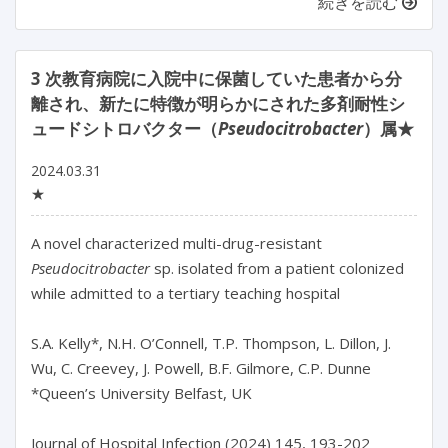
続きを読む
3 次教育病院に入院中に保菌していた患者から分
離され、新たに特徴が明らかにされた多剤耐性シ
ュードシトロバクター（
Pseudocitrobacter
）属★
2024.03.31
★
A novel characterized multi-drug-resistant 
Pseudocitrobacter
 sp. isolated from a patient colonized 
while admitted to a tertiary teaching hospital

S.A. Kelly*, N.H. O’Connell, T.P. Thompson, L. Dillon, J. 
Wu, C. Creevey, J. Powell, B.F. Gilmore, C.P. Dunne

*Queen’s University Belfast, UK

Journal of Hospital Infection (2024) 145, 193-202
