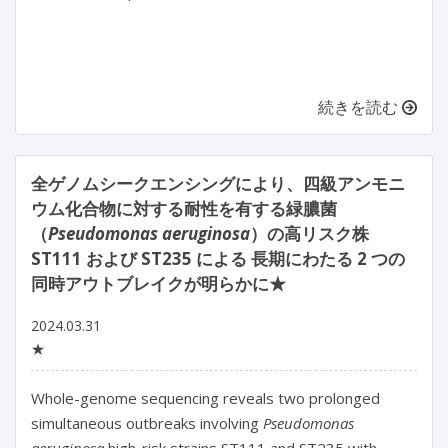
続きを読む
全ゲノムシークエンシングにより、四級アンモニ
ウム化合物に対する耐性を有する緑膿菌
（
Pseudomonas aeruginosa
）の高リスク株
ST111 および ST235 による 長期にわたる 2 つの
同時アウトブレイクが明らかに★
2024.03.31
★
Whole-genome sequencing reveals two prolonged 
simultaneous outbreaks involving 
Pseudomonas 
aeruginosa
 high-risk strains ST111 and ST235 with 