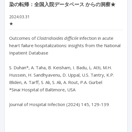
染の転帰：全国入院データベース からの洞察★
2024.03.31
★
Outcomes of 
Clostridioides
difficile
 infection in acute 
heart failure hospitalizations: insights from the National 
Inpatient Database

S. Duhan*, A. Taha, B. Keisham, I. Badu, L. Atti, M.H. 
Hussein, H. Sandhyavenu, D. Uppal, U.S. Tantry, K.P. 
Bliden, A. Tarff, S. Ali, S. Ali, A. Rout, P.A. Gurbel

*Sinai Hospital of Baltimore, USA

Journal of Hospital Infection (2024) 145, 129-139
