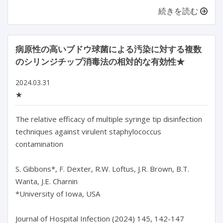
続きを読む
病原性の高いブドウ球菌による汚染に対する複数
のシリンジチップ消毒法の相対的な有効性★
2024.03.31
★
The relative efficacy of multiple syringe tip disinfection 
techniques against virulent staphylococcus 
contamination

S. Gibbons*, F. Dexter, R.W. Loftus, J.R. Brown, B.T. 
Wanta, J.E. Charnin

*University of Iowa, USA

Journal of Hospital Infection (2024) 145, 142-147
