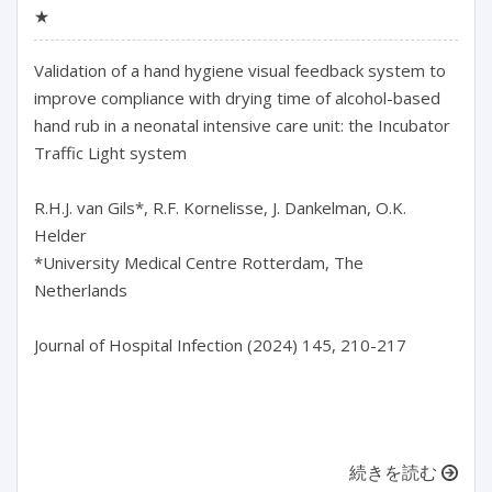
★
Validation of a hand hygiene visual feedback system to 
improve compliance with drying time of alcohol-based 
hand rub in a neonatal intensive care unit: the Incubator 
Traffic Light system

R.H.J. van Gils*, R.F. Kornelisse, J. Dankelman, O.K. 
Helder

*University Medical Centre Rotterdam, The 
Netherlands

Journal of Hospital Infection (2024) 145, 210-217

続きを読む