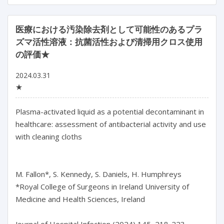
医療における汚染除去剤として可能性のあるプラ
ズマ活性溶液：抗菌活性および清掃用クロス使用
の評価★
2024.03.31
★
Plasma-activated liquid as a potential decontaminant in 
healthcare: assessment of antibacterial activity and use 
with cleaning cloths

M. Fallon*, S. Kennedy, S. Daniels, H. Humphreys

*Royal College of Surgeons in Ireland University of 
Medicine and Health Sciences, Ireland

Journal of Hospital Infection (2024) 145, 218-223
