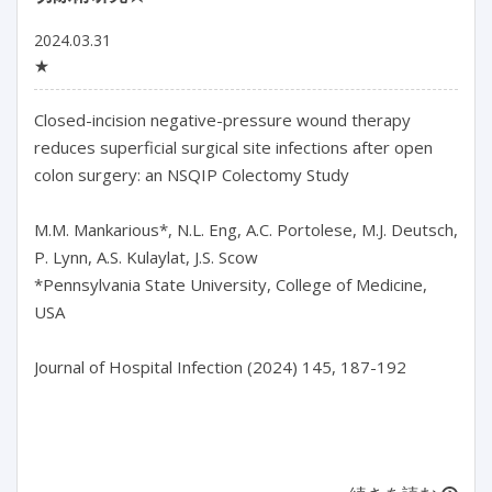
2024.03.31
★
Closed-incision negative-pressure wound therapy 
reduces superficial surgical site infections after open 
colon surgery: an NSQIP Colectomy Study

M.M. Mankarious*, N.L. Eng, A.C. Portolese, M.J. Deutsch, 
P. Lynn, A.S. Kulaylat, J.S. Scow

*Pennsylvania State University, College of Medicine, 
USA

Journal of Hospital Infection (2024) 145, 187-192
