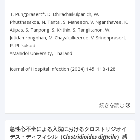
T. Pungprasert*, D. Dhirachaikulpanich, W. 
Phutthasakda, N. Tantai, S. Maneeon, V. Nganthavee, K. 
Atipas, S. Tanpong, S. Krithin, S. Tanglitanon, W. 
Jutidamrongphan, M. Chayakulkeeree, V. Srinonprasert, 
P. Phikulsod

*Mahidol University, Thailand

Journal of Hospital Infection (2024) 145, 118-128

続きを読む
急性心不全による入院におけるクロストリジオイ
デス・ディフィシル（
Clostridioides difficile
）感