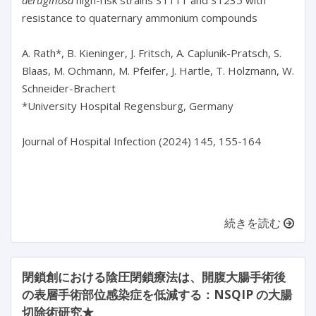
resistance to quaternary ammonium compounds

A. Rath*, B. Kieninger, J. Fritsch, A. Caplunik-Pratsch, S. 
Blaas, M. Ochmann, M. Pfeifer, J. Hartle, T. Holzmann, W. 
Schneider-Brachert

*University Hospital Regensburg, Germany

Journal of Hospital Infection (2024) 145, 155-164

続きを読む
閉鎖創における陰圧閉鎖療法は、開腹大腸手術後
の表層手術部位感染症を低減する：NSQIP の大腸
切除術研究★