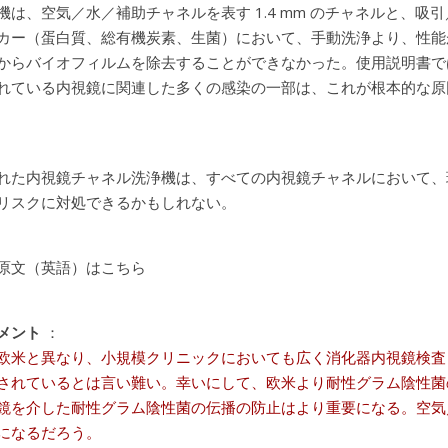
機は、空気／水／補助チャネルを表す 1.4 mm のチャネルと、吸引
カー（蛋白質、総有機炭素、生菌）において、手動洗浄より、性能
からバイオフィルムを除去することができなかった。使用説明書で
れている内視鏡に関連した多くの感染の一部は、これが根本的な原因
れた内視鏡チャネル洗浄機は、すべての内視鏡チャネルにおいて、
リスクに対処できるかもしれない。
原文（英語）はこちら
メント
：
欧米と異なり、小規模クリニックにおいても広く消化器内視鏡検査
されているとは言い難い。幸いにして、欧米より耐性グラム陰性菌
鏡を介した耐性グラム陰性菌の伝播の防止はより重要になる。空気
になるだろう。