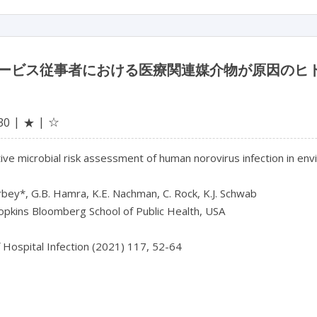
ービス従事者における医療関連媒介物が原因のヒ
☆
30
★
ive microbial risk assessment of human norovirus infection in en
bey*, G.B. Hamra, K.E. Nachman, C. Rock, K.J. Schwab

pkins Bloomberg School of Public Health, USA

f Hospital Infection (2021) 117, 52-64
