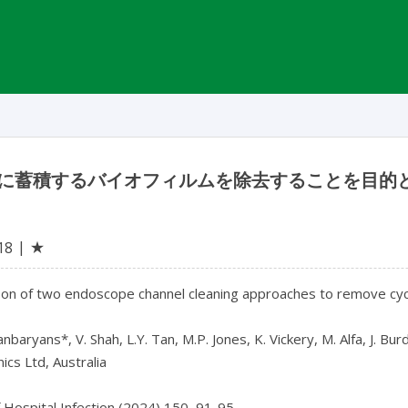
に蓄積するバイオフィルムを除去することを目的と
★
18
n of two endoscope channel cleaning approaches to remove cyclic
nbaryans*, V. Shah, L.Y. Tan, M.P. Jones, K. Vickery, M. Alfa, J. Burd
cs Ltd, Australia

f Hospital Infection (2024) 150, 91-95
