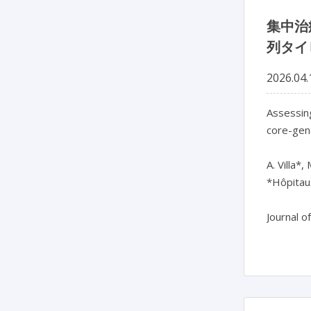
集中治
列タイ
2026.04.
Assessing
core-gen
A. Villa*
*Hôpitaux