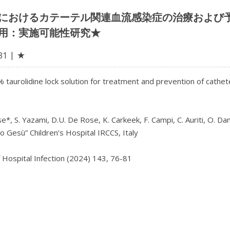
におけるカテーテル関連血流感染症の治療および予
用：実施可能性研究★
★
31
 taurolidine lock solution for treatment and prevention of cathete
e*, S. Yazami, D.U. De Rose, K. Carkeek, F. Campi, C. Auriti, O. Danha
 Gesù” Children’s Hospital IRCCS, Italy

f Hospital Infection (2024) 143, 76-81
