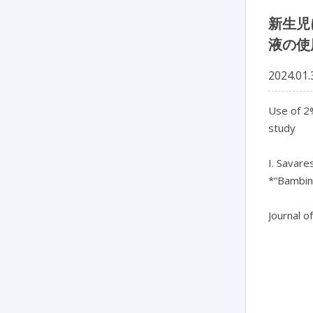
新生児
液の使
2024.01.
Use of 2%
study

I. Savares
*“Bambino
Journal o