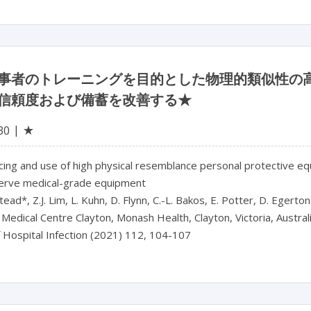
事者のトレーニングを目的とした物理的類似性の
信頼度および備蓄を改善する★
★
30
ing and use of high physical resemblance personal protective eq
erve medical-grade equipment
ead*, Z.J. Lim, L. Kuhn, D. Flynn, C.-L. Bakos, E. Potter, D. Egert
edical Centre Clayton, Monash Health, Clayton, Victoria, Austral
f Hospital Infection (2021) 112, 104-107