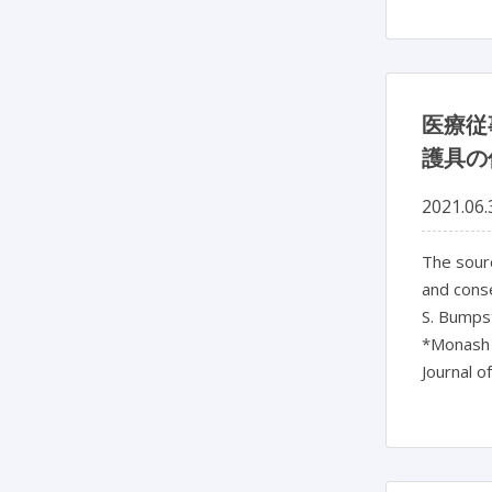
医療従
護具の
2021.06.
The sourc
and cons
S. Bumpst
*Monash M
Journal o