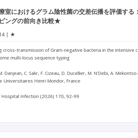
療室におけるグラム陰性菌の交差伝播を評価する：IR
ピングの前向き比較★
★
14
 cross-transmission of Gram-negative bacteria in the intensive c
ome multi-locus sequence typing

, M. Danjean, C. Sakr, F. Cizeau, D. Ducellier, M. N’Debi, A. Mekont
 Universitaires Henri Mondor, France
