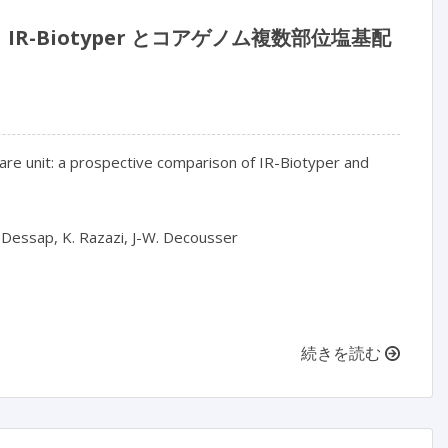
-Biotyper とコアゲノム複数部位塩基配
are unit: a prospective comparison of IR-Biotyper and 
so-Dessap, K. Razazi, J-W. Decousser

続きを読む