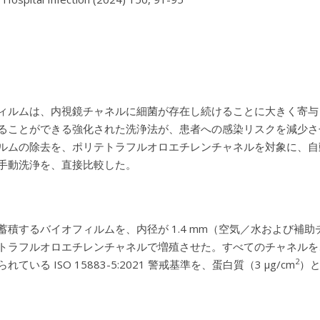
ィルムは、内視鏡チャネルに細菌が存在し続けることに大きく寄与
ることができる強化された洗浄法が、患者への感染リスクを減少さ
ルムの除去を、ポリテトラフルオロエチレンチャネルを対象に、自
手動洗浄を、直接比較した。
蓄積するバイオフィルムを、内径が 1.4 mm（空気／水および補助
トラフルオロエチレンチャネルで増殖させた。すべてのチャネルを
2
れている ISO 15883-5:2021 警戒基準を、蛋白質（3 μg/cm
）と