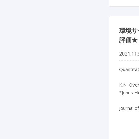
環境サ
評価★
2021.11.
Quantitat
K.N. Over
*Johns Ho
Journal o