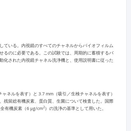
している。内視鏡のすべてのチャネルからバイオフィルム
せるのに必要である。この試験では、周期的に蓄積するバ
動化された内視鏡チャネル洗浄機と、使用説明書に従った
チャネルを表す）と 3.7 mm（吸引／生検チャネルを表す）
、残留総有機炭素、蛋白質、生菌について検査した。国際
2
全有機炭素（6 μg/cm
）の洗浄の基準として用いた。