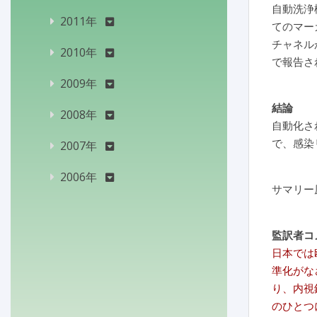
自動洗浄
2011年
てのマー
チャネル
2010年
で報告さ
2009年
結論
2008年
自動化さ
で、感染
2007年
2006年
サマリー
監訳者コ
日本では
準化がな
り、内視
のひとつ