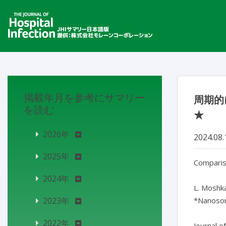
掲載年月を参考にサマリー
周期的
を読む
★
2026年
2024.08.
2025年
Compariso
2024年
L. Moshka
2023年
*Nanosoni
2022年
Journal o