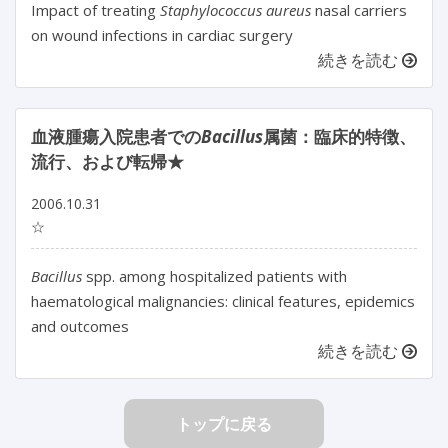
Impact of treating
Staphylococcus aureus
nasal carriers
on wound infections in cardiac surgery
続きを読む
血液腫瘍入院患者での
Bacillus
属菌：臨床的特徴、
流行、および転帰★
2006.10.31
☆
Bacillus
spp. among hospitalized patients with
haematological malignancies: clinical features, epidemics
and outcomes
続きを読む
トップに戻る