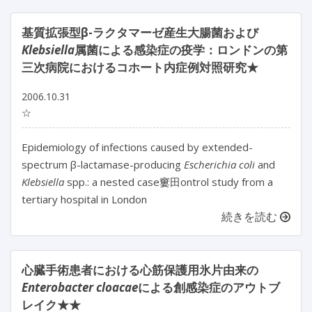
基質拡張型β-ラクタマーゼ産生大腸菌および
Klebsiella
属菌による感染症の疫学：ロンドンの第
三次病院におけるコホート内症例対照研究★
2006.10.31
☆
Epidemiology of infections caused by extended-
spectrum β-lactamase-producing
Escherichia coli
and
Klebsiella
spp.: a nested case窶田ontrol study from a
tertiary hospital in London
続きを読む
心臓手術患者における心筋保護用氷片由来の
Enterobacter cloacae
による創感染症のアウトブ
レイク★★