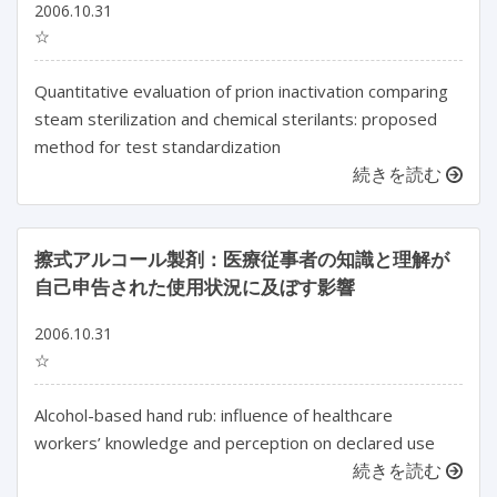
2006.10.31
☆
Quantitative evaluation of prion inactivation comparing
steam sterilization and chemical sterilants: proposed
method for test standardization
続きを読む
擦式アルコール製剤：医療従事者の知識と理解が
自己申告された使用状況に及ぼす影響
2006.10.31
☆
Alcohol-based hand rub: influence of healthcare
workers’ knowledge and perception on declared use
続きを読む