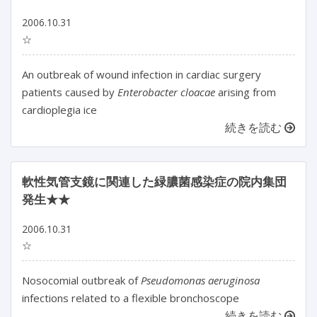
2006.10.31
☆
An outbreak of wound infection in cardiac surgery
patients caused by
Enterobacter cloacae
arising from
cardioplegia ice
続きを読む
軟性気管支鏡に関連した緑膿菌感染症の院内集団
発生★★
2006.10.31
☆
Nosocomial outbreak of
Pseudomonas aeruginosa
infections related to a flexible bronchoscope
続きを読む