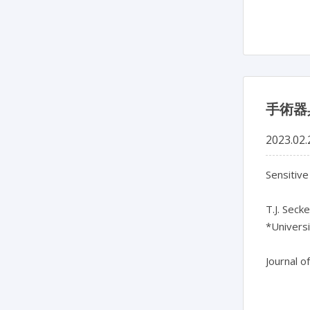
手術器
2023.02.
Sensitive
T.J. Secke
*Univers
Journal o