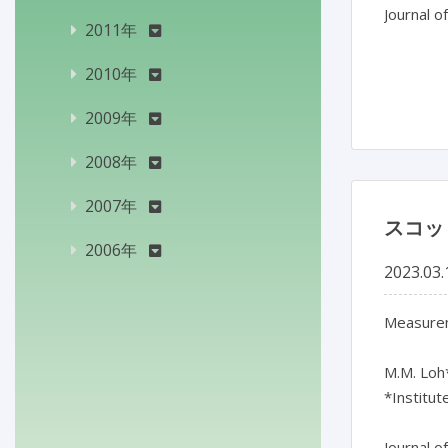
Journal o
2011年
2010年
2009年
2008年
2007年
スコッ
2006年
2023.03.
Measureme
M.M. Loh*
*Institut
Journal o