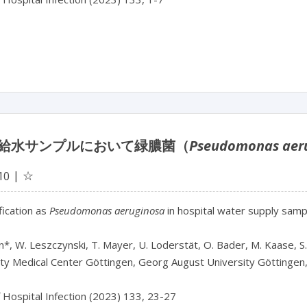
給水サンプルにおいて緑膿菌（
Pseudomonas aer
☆
10
fication as 
Pseudomonas aeruginosa
 in hospital water supply samp
n*, W. Leszczynski, T. Mayer, U. Loderstät, O. Bader, M. Kaase, S.
ity Medical Center Göttingen, Georg August University Göttingen
f Hospital Infection (2023) 133, 23-27
