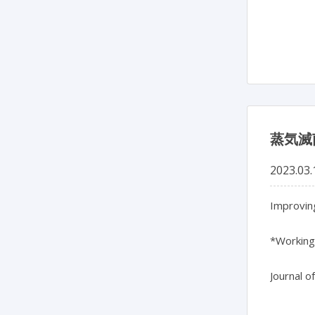
蒸気滅
2023.03.
Improving
*Working 
Journal o