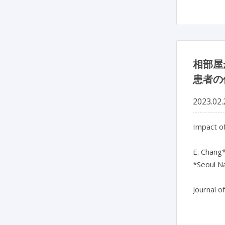
相部屋
患者の
2023.02.
Impact of
E. Chang*
*Seoul Na
Journal o