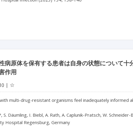
性病原体を保有する患者は自身の状態について十
害作用
☆
10
with multi-drug-resistant organisms feel inadequately informed abo
, S. Däumling, I. Biebl, A. Rath, A. Caplunik-Pratsch, W. Schneider-B
ity Hospital Regensburg, Germany
