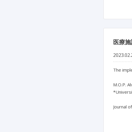
医療施
2023.02.
The imple
M.O.P. Al
*Univers
Journal o