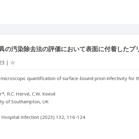
具の汚染除去法の評価において表面に付着したプ
☆
23
 microscopic quantification of surface-bound prion infectivity fo
r*, R.C. Hervé, C.W. Keevil

ity of Southampton, UK

f Hospital Infection (2023) 132, 116-124
