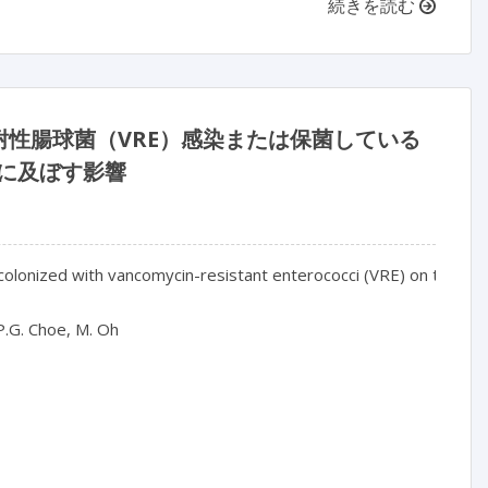
続きを読む
性腸球菌（VRE）感染または保菌している
率に及ぼす影響
or colonized with vancomycin-resistant enterococci (VRE) on the i
P.G. Choe, M. Oh
