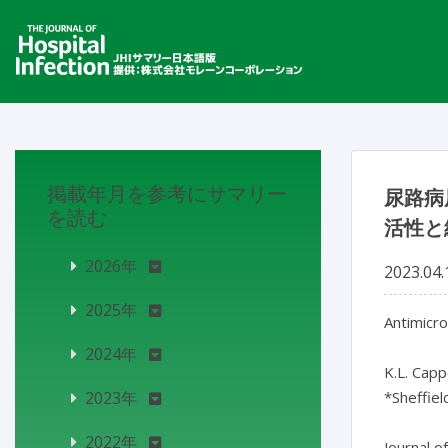
掲載年月を参考にサマリー
尿路病
を読む
活性と
2026年
2023.04.
2025年
Antimicro
2024年
K.L. Capp
2023年
*Sheffiel
2022年
Journal o