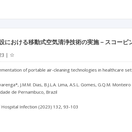
設における移動式空気清浄技術の実施－スコーピ
☆
23
mentation of portable air-cleaning technologies in healthcare sett
varenga*, J.M.M. Dias, B.J.L.A. Lima, A.S.L. Gomes, G.Q.M. Monteiro

idade de Pernambuco, Brazil

f Hospital Infection (2023) 132, 93-103
