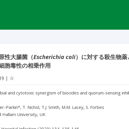
原性大腸菌（
Escherichia coli
）に対する殺生物薬
細胞毒性の相乗作用
☆
19
bial and cytotoxic synergism of biocides and quorum-sensing inhi
er-Parkin*, T. Nichol, T.J. Smith, M.M. Lacey, S. Forbes

d Hallam University, UK

f Hospital Infection (2023) 134, 138-146
