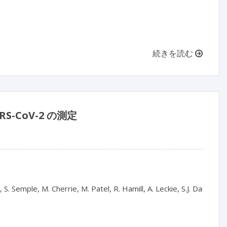
続きを読む
CoV-2 の測定
 Semple, M. Cherrie, M. Patel, R. Hamill, A. Leckie, S.J. Dancer, J.