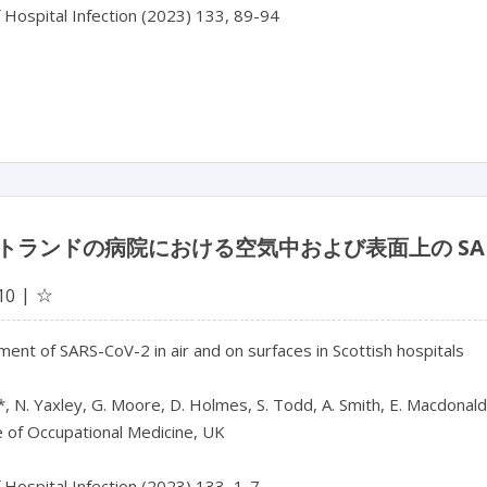
f Hospital Infection (2023) 133, 89-94

トランドの病院における空気中および表面上の SARS-
☆
10
nt of SARS-CoV-2 in air and on surfaces in Scottish hospitals

, N. Yaxley, G. Moore, D. Holmes, S. Todd, A. Smith, E. Macdonald, S.
e of Occupational Medicine, UK

f Hospital Infection (2023) 133, 1-7
