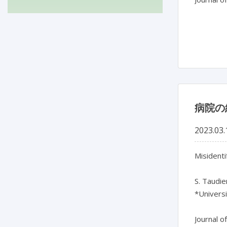
病院の
2023.03.
Misidenti
S. Taudie
*Univers
Journal o