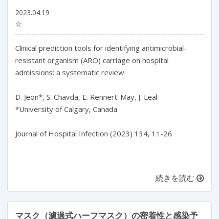
2023.04.19
☆
Clinical prediction tools for identifying antimicrobial-
resistant organism (ARO) carriage on hospital 
admissions: a systematic review

D. Jeon*, S. Chavda, E. Rennert-May, J. Leal

*University of Calgary, Canada

Journal of Hospital Infection (2023) 134, 11-26

続きを読む
マスク（濾過式ハーフマスク）の密着性と感染予