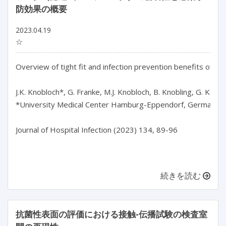
防効果の概要
2023.04.19
☆
Overview of tight fit and infection prevention benefits of resp
J.K. Knobloch*, G. Franke, M.J. Knobloch, B. Knobling, G. Kampf
*University Medical Center Hamburg-Eppendorf, Germany

Journal of Hospital Infection (2023) 134, 89-96

続きを読む
抗菌性表面の評価における接触-伝播試験の検査室