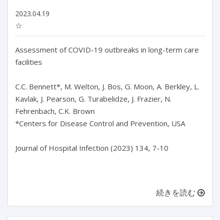
2023.04.19
☆
Assessment of COVID-19 outbreaks in long-term care 
facilities

C.C. Bennett*, M. Welton, J. Bos, G. Moon, A. Berkley, L. 
Kavlak, J. Pearson, G. Turabelidze, J. Frazier, N. 
Fehrenbach, C.K. Brown

*Centers for Disease Control and Prevention, USA

Journal of Hospital Infection (2023) 134, 7-10

続きを読む