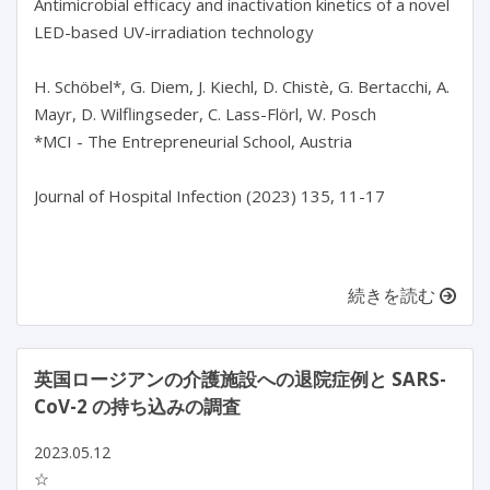
Antimicrobial efficacy and inactivation kinetics of a novel 
LED-based UV-irradiation technology

H. Schöbel*, G. Diem, J. Kiechl, D. Chistè, G. Bertacchi, A. 
Mayr, D. Wilflingseder, C. Lass-Flörl, W. Posch

*MCI - The Entrepreneurial School, Austria

Journal of Hospital Infection (2023) 135, 11-17

続きを読む
英国ロージアンの介護施設への退院症例と SARS-
CoV-2 の持ち込みの調査
2023.05.12
☆