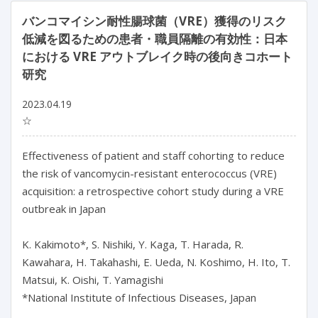
バンコマイシン耐性腸球菌（VRE）獲得のリスク
低減を図るための患者・職員隔離の有効性：日本
における VRE アウトブレイク時の後向きコホート
研究
2023.04.19
☆
Effectiveness of patient and staff cohorting to reduce 
the risk of vancomycin-resistant enterococcus (VRE) 
acquisition: a retrospective cohort study during a VRE 
outbreak in Japan

K. Kakimoto*, S. Nishiki, Y. Kaga, T. Harada, R. 
Kawahara, H. Takahashi, E. Ueda, N. Koshimo, H. Ito, T. 
Matsui, K. Oishi, T. Yamagishi

*National Institute of Infectious Diseases, Japan
