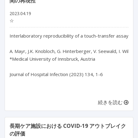
間の再現性
2023.04.19
☆
Interlaboratory reproducibility of a touch-transfer assay for
A. Mayr, J.K. Knobloch, G. Hinterberger, V. Seewald, I. Wille, J.
*Medical University of Innsbruck, Austria

Journal of Hospital Infection (2023) 134, 1-6

続きを読む
長期ケア施設における COVID-19 アウトブレイク
の評価