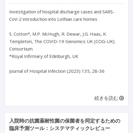
Investigation of hospital discharge cases and SARS-
CoV-2 introduction into Lothian care homes

S. Cotton*, M.P. McHugh, R. Dewar, J.G. Haas, K. 
Templeton, The COVID-19 Genomics UK (COG-UK) 
Consortium

*Royal Infirmary of Edinburgh, UK

Journal of Hospital Infection (2023) 135, 28-36

続きを読む
入院時の抗菌薬耐性菌の保菌者を同定するための
臨床予測ツール：システマティックレビュー