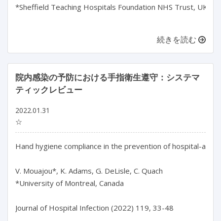
*Sheffield Teaching Hospitals Foundation NHS Trust, UK

続きを読む
院内感染の予防における手指衛生遵守：システマ
ティックレビュー
2022.01.31
☆
Hand hygiene compliance in the prevention of hospital-acquir
V. Mouajou*, K. Adams, G. DeLisle, C. Quach

*University of Montreal, Canada

Journal of Hospital Infection (2022) 119, 33-48
