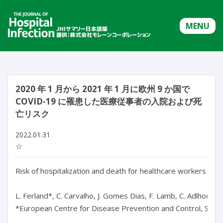
MENU
2020 年 1 月から 2021 年 1 月に欧州 9 か国で
COVID-19 に罹患した医療従事者の入院および死
亡リスク
2022.01.31
☆
Risk of hospitalization and death for healthcare workers wit
L. Ferland*, C. Carvalho, J. Gomes Dias, F. Lamb, C. Adlhoch, C
*European Centre for Disease Prevention and Control, Swed