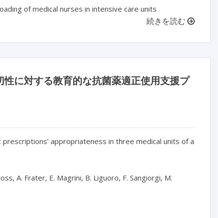
oading of medical nurses in intensive care units
続きを読む
適切性に対する教育的な抗菌薬適正使用支援プ
prescriptions’ appropriateness in three medical units of a 
s, A. Frater, E. Magrini, B. Liguoro, F. Sangiorgi, M. 