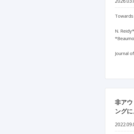
2026.03.
Towards b
N. Reidy*,
*Beaumont
Journal o
非アウ
ングに
2022.09.