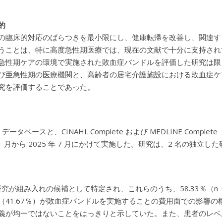
的
の臨床的対応のばらつきを最小限にし、健康転帰を改善し、関連す
うことは、特に高度急性期医療では、現在の文献で十分に支持され
急性期ケアの環境で実施された敗血症バンドルを評価した研究は限
び亜急性期の医療機関と、高齢者の居宅介護施設における敗血症ケ
究を評価することであった。
ane データベースと、CINAHL Complete および MEDLINE Co
年 1 月から 2025 年 7 月にかけて実施した。研究は、2 名の
の研究が組み入れの候補として特定され、これらのうち、58.33％（
（41.67％）が敗血症バンドルを実施することの費用面での影響
義が均一ではないことをはっきりと示していた。また、患者のレベ