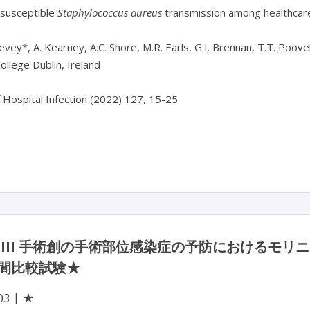
-susceptible 
Staphylococcus aureus
 transmission among healthcare
evey*, A. Kearney, A.C. Shore, M.R. Earls, G.I. Brennan, T.T. Poov
ollege Dublin, Ireland

f Hospital Infection (2022) 127, 15-25

 III 手術創の手術部位感染症の予防におけるモ
間比較試験★
★
03