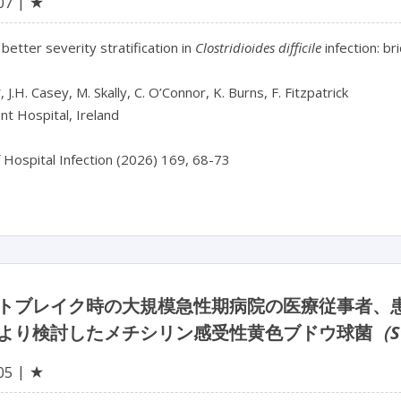
★
07
etter severity stratification in 
Clostridioides difficile
 infection: b
 J.H. Casey, M. Skally, C. O’Connor, K. Burns, F. Fitzpatrick

 Hospital, Ireland

f Hospital Infection (2026) 169, 68-73
トブレイク時の大規模急性期病院の医療従事者、
より検討したメチシリン感受性黄色ブドウ球菌
（S
★
05