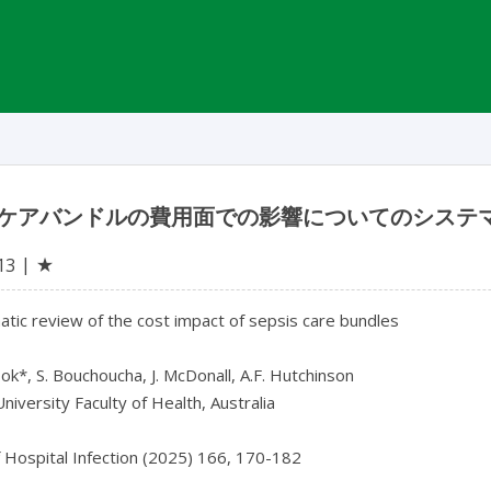
ケアバンドルの費用面での影響についてのシステ
★
13
tic review of the cost impact of sepsis care bundles

ok*, S. Bouchoucha, J. McDonall, A.F. Hutchinson

niversity Faculty of Health, Australia

f Hospital Infection (2025) 166, 170-182