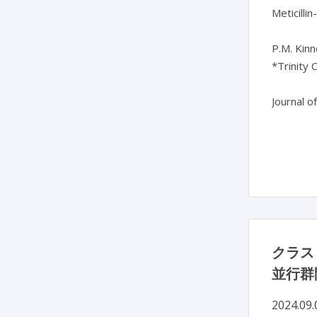
Meticillin
P.M. Kinn
*Trinity C
Journal o
クラス
並行群
2024.09.