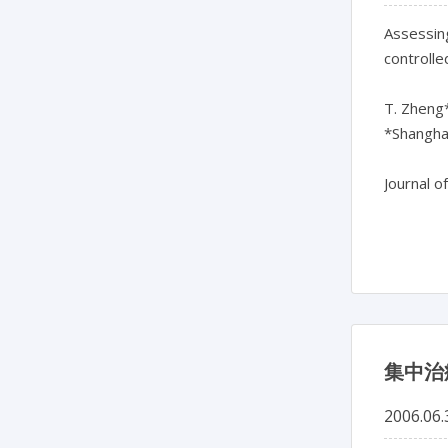
Assessing
controlle
T. Zheng*,
*Shanghai
Journal o
集中治
2006.06.