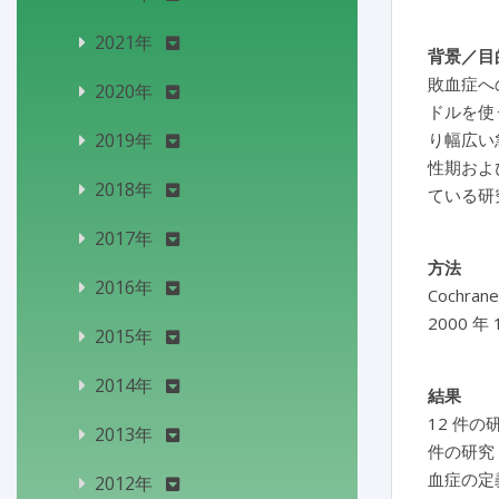
2021年
背景／目
敗血症へ
2020年
ドルを使
2019年
り幅広い
性期およ
2018年
ている研
2017年
方法
2016年
Cochr
2000 
2015年
2014年
結果
12 件
2013年
件の研究
血症の定
2012年