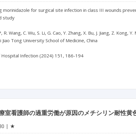
 morinidazole for surgical site infection in class III wounds preven
d study

 R. Wang, C. Wu, S. Li, G. Cao, Y. Zhang, X. Bu, J. Jiang, Z. Kong, Y.
 Jiao Tong University School of Medicine, China

f Hospital Infection (2024) 151, 186-194

療室看護師の過重労働が原因のメチシリン耐性黄色
★
30