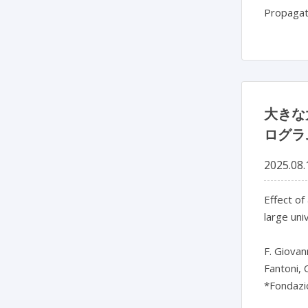
Propagati
大きな
ログラ
2025.08.
Effect of
large uni
F. Giovan
Fantoni, C
*Fondazio