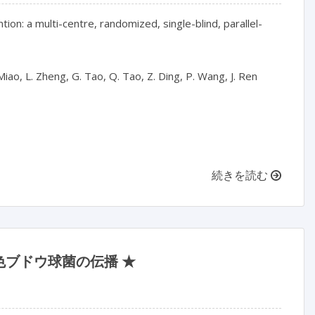
tion: a multi-centre, randomized, single-blind, parallel-
 Miao, L. Zheng, G. Tao, Q. Tao, Z. Ding, P. Wang, J. Ren

続きを読む
ブドウ球菌の伝播 ★