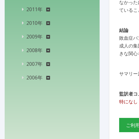
なかった
2011年
ているこ
2010年
結論
2009年
敗血症バ
成人の集
2008年
きな関心
2007年
サマリー
2006年
監訳者コ
特になし
ご利