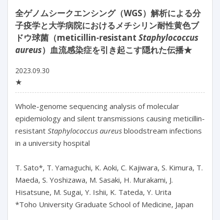
全ゲノムシークエンシング（WGS）解析による分
子疫学と大学病院におけるメチシリン耐性黄色ブ
ドウ球菌（meticillin-resistant
Staphylococcus
aureus
）血流感染症を引き起こす隠れた伝播★
2023.09.30
★
Whole-genome sequencing analysis of molecular 
epidemiology and silent transmissions causing meticillin-
resistant 
Staphylococcus aureus
 bloodstream infections 
in a university hospital

T. Sato*, T. Yamaguchi, K. Aoki, C. Kajiwara, S. Kimura, T. 
Maeda, S. Yoshizawa, M. Sasaki, H. Murakami, J. 
Hisatsune, M. Sugai, Y. Ishii, K. Tateda, Y. Urita

*Toho University Graduate School of Medicine, Japan
