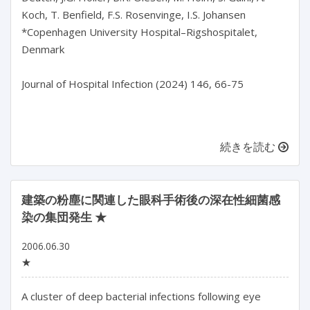
Koch, T. Benfield, F.S. Rosenvinge, I.S. Johansen

*Copenhagen University Hospital–Rigshospitalet, 
Denmark

Journal of Hospital Infection (2024) 146, 66-75

続きを読む
建築の粉塵に関連した眼科手術後の深在性細菌感
染の集団発生 ★
2006.06.30
★
A cluster of deep bacterial infections following eye