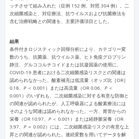
ッチさせて組み入れた（症例 152 例、対照 304 例）。二
次細菌感染と、対症療法、抗ウイルスおよび抗菌療法を
含む治療戦略との関連を、主要評価項目とした。
結果
条件付きロジスティック回帰分析により、カテゴリー変
数のうち、抗菌薬、抗ウイルス薬、ヒト免疫グロブリン
静注、グルココルチコイドまたは抗凝固薬の使用に、
COVID-19 患者における二次細菌感染リスクとの関連は
認められなかった。酸素補充は低流量（オッズ比［OR］
0.18、
P
＜ 0.001）または高流量（OR 0.06、
P
＜
0.001）のいずれも、二次細菌感染に対する有意な防御と
の関連が認められたが、人工呼吸器による酸素療法には
そのような関連は認められなかった。一方、胃管からの
栄養（OR 10.97、
P
＜ 0.001）または経静脈栄養（OR
3.97、
P
＝ 0.002）には、二次細菌感染リスクの有意な上
昇との関連が認められた。連続変数を用いてデータを解