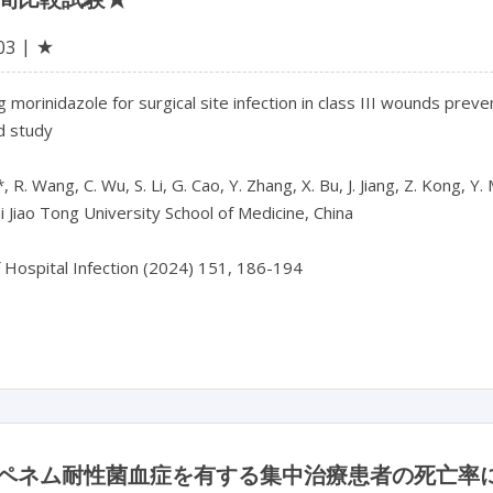
★
03
 morinidazole for surgical site infection in class III wounds preven
d study

 R. Wang, C. Wu, S. Li, G. Cao, Y. Zhang, X. Bu, J. Jiang, Z. Kong, Y.
 Jiao Tong University School of Medicine, China

f Hospital Infection (2024) 151, 186-194

ペネム耐性菌血症を有する集中治療患者の死亡率