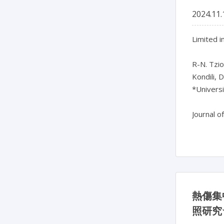
2024.11.
Limited i
R-N. Tziol
Kondili, D
*Universi
熱傷集
照研究