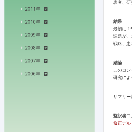
表者、研
2011年
結果
2010年
最初に 
2009年
課題が、
戦略、患
2008年
2007年
結論
このコン
2006年
研究によ
サマリー
監訳者コ
修正デル