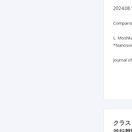
2024.08.
Compariso
L. Moshka
*Nanosoni
Journal o
クラス
並行群