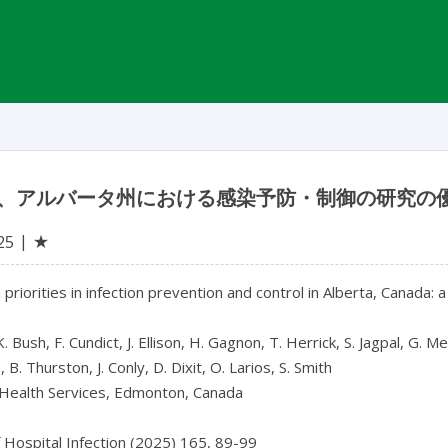
、アルバータ州における感染予防・制御の研究の
★
25
priorities in infection prevention and control in Alberta, Canada: 
 K. Bush, F. Cundict, J. Ellison, H. Gagnon, T. Herrick, S. Jagpal, G. 
B. Thurston, J. Conly, D. Dixit, O. Larios, S. Smith

 Health Services, Edmonton, Canada
