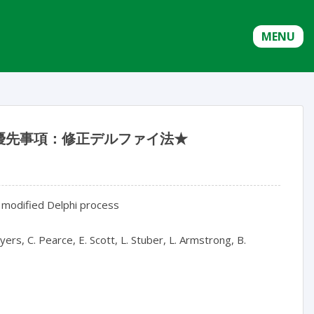
MENU
優先事項：修正デルファイ法★
a modified Delphi process

Meyers, C. Pearce, E. Scott, L. Stuber, L. Armstrong, B. 