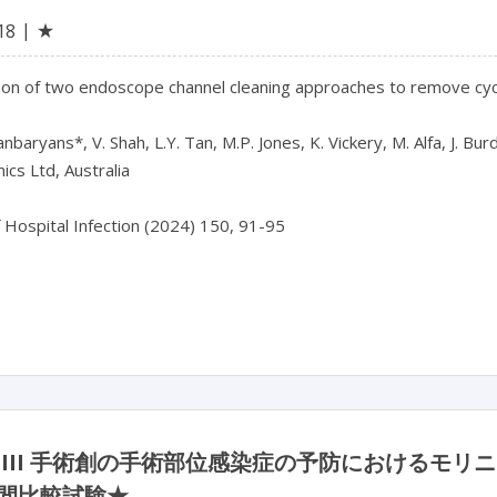
★
18
n of two endoscope channel cleaning approaches to remove cyclic
nbaryans*, V. Shah, L.Y. Tan, M.P. Jones, K. Vickery, M. Alfa, J. Burd
cs Ltd, Australia

f Hospital Infection (2024) 150, 91-95

 III 手術創の手術部位感染症の予防におけるモ
間比較試験★