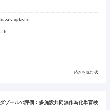
 build-up biofilm

ach

続きを読む
リニダゾールの評価：多施設共同無作為化単盲検