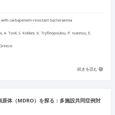
nts with carbapenem-resistant bacteraemia

, A. Tovil, S. Kokkini, K. Tryfinopoulou, P. Ioannou, E. 
 Greece

続きを読む
原体（MDRO）を探る：多施設共同症例対