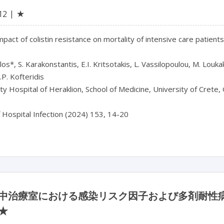
★
12
mpact of colistin resistance on mortality of intensive care patie
os*, S. Karakonstantis, E.I. Kritsotakis, L. Vassilopoulou, M. Loukaki
.P. Kofteridis

ty Hospital of Heraklion, School of Medicine, University of Crete,
中治療室における感染リスク因子および多剤耐性病
★