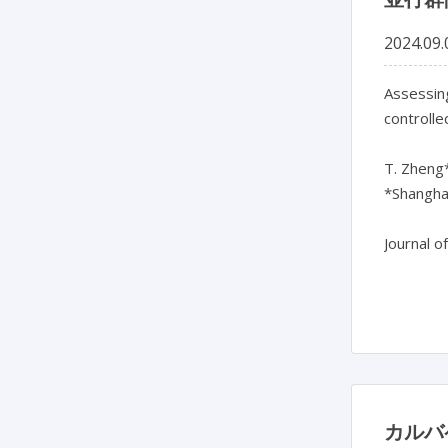
2024.09.
Assessing
controlle
T. Zheng*,
*Shanghai
Journal o
カルバ