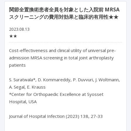
関節全置換術患者全員を対象とした入院前 MRSA
スクリーニングの費用対効果と臨床的有用性★★
2023.08.13
★★
Cost-effectiveness and clinical utility of universal pre-
admission MRSA screening in total joint arthroplasty 
patients

S. Suratwala*, D. Kommareddy, P. Duvvuri, J. Woltmann, 
A. Segal, E. Krauss

*Center for Orthopaedic Excellence at Syosset 
Hospital, USA

Journal of Hospital Infection (2023) 138, 27-33
