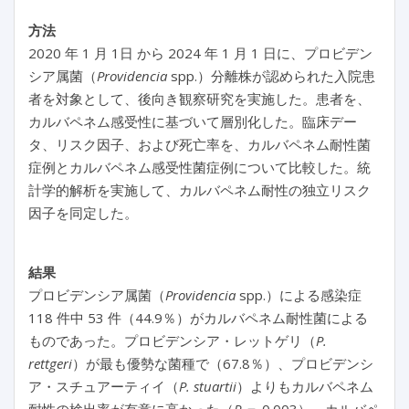
方法
2020 年 1 月 1日 から 2024 年 1 月 1 日に、プロビデン
シア属菌（
Providencia
spp.）分離株が認められた入院患
者を対象として、後向き観察研究を実施した。患者を、
カルバペネム感受性に基づいて層別化した。臨床デー
タ、リスク因子、および死亡率を、カルバペネム耐性菌
症例とカルバペネム感受性菌症例について比較した。統
計学的解析を実施して、カルバペネム耐性の独立リスク
因子を同定した。
結果
プロビデンシア属菌（
Providencia
spp.）による感染症
118 件中 53 件（44.9％）がカルバペネム耐性菌による
ものであった。プロビデンシア・レットゲリ（
P.
rettgeri
）が最も優勢な菌種で（67.8％）、プロビデンシ
ア・スチュアーティイ（
P. stuartii
）よりもカルバペネム