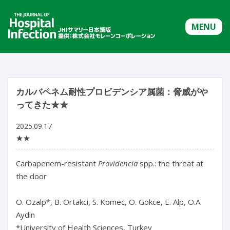
MENU
カルバペネム耐性プロビデンシア属菌：脅威がや
ってきた★★
2025.09.17
★★
Carbapenem-resistant 
Providencia
 spp.: the threat at 
the door

O. Ozalp*, B. Ortakci, S. Komec, O. Gokce, E. Alp, O.A. 
Aydin

*University of Health Sciences, Turkey
