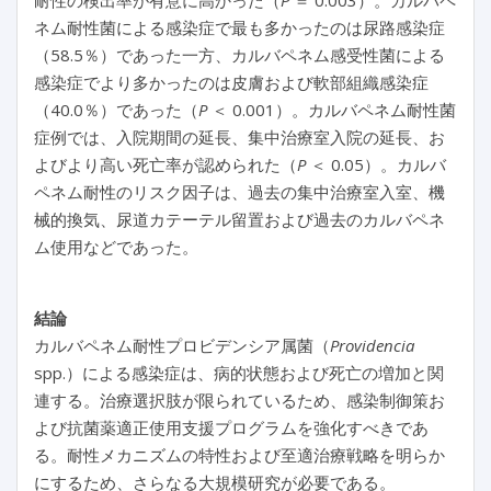
耐性の検出率が有意に高かった（
P
＝ 0.003）。カルバペ
ネム耐性菌による感染症で最も多かったのは尿路感染症
（58.5％）であった一方、カルバペネム感受性菌による
感染症でより多かったのは皮膚および軟部組織感染症
（40.0％）であった（
P
＜ 0.001）。カルバペネム耐性菌
症例では、入院期間の延長、集中治療室入院の延長、お
よびより高い死亡率が認められた（
P
＜ 0.05）。カルバ
ペネム耐性のリスク因子は、過去の集中治療室入室、機
械的換気、尿道カテーテル留置および過去のカルバペネ
ム使用などであった。
結論
カルバペネム耐性プロビデンシア属菌（
Providencia
spp.）による感染症は、病的状態および死亡の増加と関
連する。治療選択肢が限られているため、感染制御策お
よび抗菌薬適正使用支援プログラムを強化すべきであ
る。耐性メカニズムの特性および至適治療戦略を明らか
にするため、さらなる大規模研究が必要である。