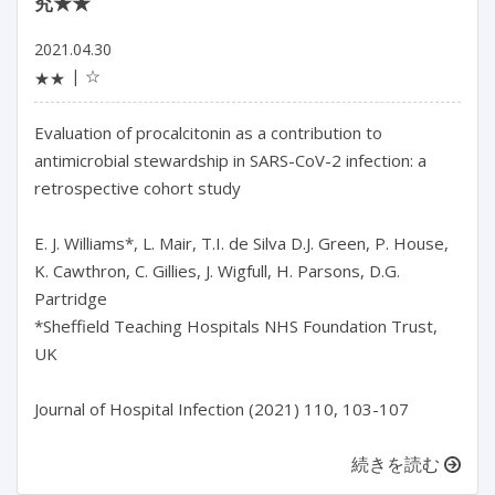
究★★
2021.04.30
☆
★★
Evaluation of procalcitonin as a contribution to
antimicrobial stewardship in SARS-CoV-2 infection: a
retrospective cohort study
E. J. Williams*, L. Mair, T.I. de Silva D.J. Green, P. House,
K. Cawthron, C. Gillies, J. Wigfull, H. Parsons, D.G.
Partridge
*Sheffield Teaching Hospitals NHS Foundation Trust,
UK
Journal of Hospital Infection (2021) 110, 103-107
続きを読む