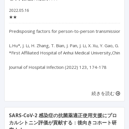
2022.05.16
★★
Predisposing factors for person-to-person transmission of
L.Hu*, J. Li, H. Zhang, T. Bian, J. Pan, J. Li, X. Xu, Y. Gao, G. Chen, 
*First Affiliated Hospital of Anhui Medical University,China

Journal of Hospital Infection (2022) 123, 174-178

続きを読む
SARS-CoV-2 感染症の抗菌薬適正使用支援にプロ
カルシトニン評価が貢献する：後向きコホート研