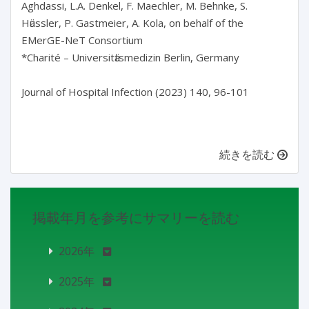
Aghdassi, L.A. Denkel, F. Maechler, M. Behnke, S. 
Hӓussler, P. Gastmeier, A. Kola, on behalf of the 
EMerGE-NeT Consortium 

*Charité – Universitӓtsmedizin Berlin, Germany

Journal of Hospital Infection (2023) 140, 96-101

続きを読む
掲載年月を参考にサマリーを読む
2026年
2025年