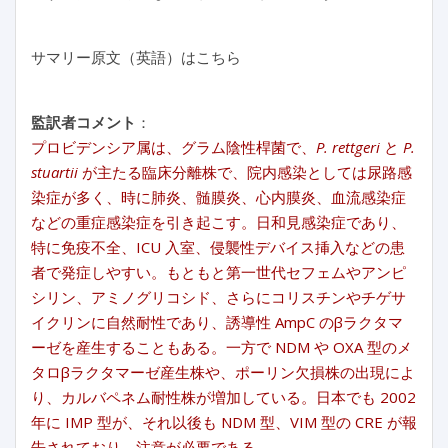
サマリー原文（英語）はこちら
監訳者コメント
：
プロビデンシア属は、グラム陰性桿菌で、
P. rettgeri
と
P.
stuartii
が主たる臨床分離株で、院内感染としては尿路感
染症が多く、時に肺炎、髄膜炎、心内膜炎、血流感染症
などの重症感染症を引き起こす。日和見感染症であり、
特に免疫不全、ICU 入室、侵襲性デバイス挿入などの患
者で発症しやすい。もともと第一世代セフェムやアンピ
シリン、アミノグリコシド、さらにコリスチンやチゲサ
イクリンに自然耐性であり、誘導性 AmpC のβラクタマ
ーゼを産生することもある。一方で NDM や OXA 型のメ
タロβラクタマーゼ産生株や、ポーリン欠損株の出現によ
り、カルバペネム耐性株が増加している。日本でも 2002
年に IMP 型が、それ以後も NDM 型、VIM 型の CRE が報
告されており、注意が必要である。