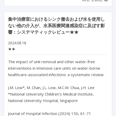
集中治療室におけるシンク撤去および水を使用し
ない他の介入が、水系医療関連感染症に及ぼす影
響：システマティックレビュー★★
2024.08.18
★★
The impact of sink removal and other water-free 
interventions in intensive care units on water-borne 
healthcare-associated infections: a systematic review

J.M. Low*, M. Chan, J.L. Low, M.C.W. Chua, J.H. Lee

*National University Children’s Medical Institute, 
National University Hospital, Singapore

Journal of Hospital Infection (2024) 150, 61-71
