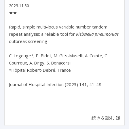
2023.11.30
★★
Rapid, simple multi-locus variable number tandem 
repeat analysis: a reliable tool for 
Klebsiella pneumoniae
outbreak screening

C. Legouge*, P. Bidet, M. Gits-Muselli, A. Cointe, C. 
Courroux, A. Birgy, S. Bonacorsi

*Hôpital Robert-Debré, France

Journal of Hospital Infection (2023) 141, 41-48

続きを読む