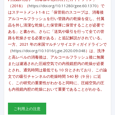
（2018）（
https://doi.org/10.11280/gee.60.1370
）で
はステートメント1-8 に「保管前のスコープは、消毒後
アルコールフラッシュを行い管路内の乾燥を促し、付属
品を外し清潔な乾燥した保管庫に保管することが必要で
ある」と書かれ、さらに「送気や吸引を行って全ての管
路を乾燥させる必要がある」と追記解説がされている。
一方、2021 年の米国マルチソサイエティガイドラインで
（
https://doi.org/10.1016/j.gie.2020.09.048
）は、洗浄
と高レベルの消毒後は、アルコールフラッシュ後に無菌
または濾過された圧縮空気での内視鏡腔内の乾燥が必要
とされ、通気時間は最低でも 10 分とされており、この論
文での吸引チャンネルの乾燥時間 540 秒（9 分）に近
く、この研究の重要性がわかると同時に、圧縮空気の圧
も内視鏡内腔の乾燥において重要であることがわかる。
ご利用上の注意