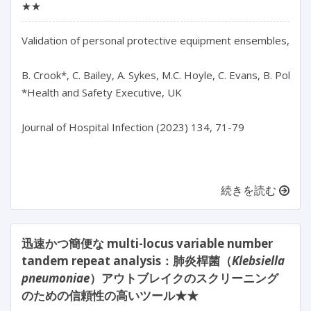
★★
Validation of personal protective equipment ensembles, inco
B. Crook*, C. Bailey, A. Sykes, M.C. Hoyle, C. Evans, B. Poller,
*Health and Safety Executive, UK

Journal of Hospital Infection (2023) 134, 71-79

続きを読む
迅速かつ簡便な multi-locus variable number
tandem repeat analysis：肺炎桿菌（
Klebsiella
pneumoniae
）アウトブレイクのスクリーニング
のための信頼性の高いツール★★