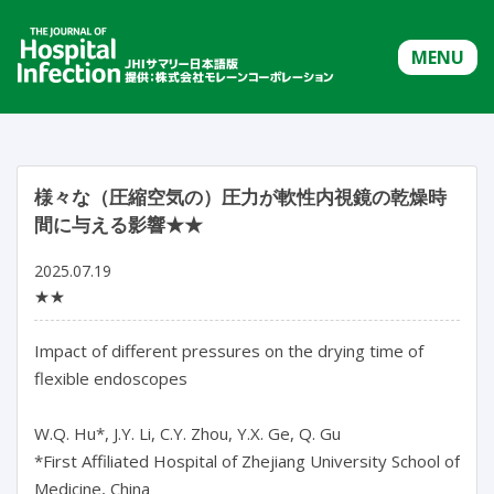
MENU
様々な（圧縮空気の）圧力が軟性内視鏡の乾燥時
間に与える影響★★
2025.07.19
★★
Impact of different pressures on the drying time of 
flexible endoscopes

W.Q. Hu*, J.Y. Li, C.Y. Zhou, Y.X. Ge, Q. Gu

*First Affiliated Hospital of Zhejiang University School of 
Medicine, China
