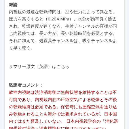
結論
内視鏡の最適な乾燥時間は、型や圧力によって異なる。
圧力を高くすると（0.204 MPa）、水分が効率良く除去
され、乾燥速度が速くなる。生検チャンネルの直径が同
じ内視鏡では、長い方が、長い乾燥時間を必要とする。
それに加えて、処置具チャンネルは、吸引チャンネルよ
り早く乾く。
サマリー原文（英語）はこちら
監訳者コメント
：
軟性内視鏡は洗浄消毒後に無菌状態を維持することは不
可能であり、内視鏡内腔の圧縮空気による乾燥とその後
の乾燥維持は必須である。保管時にも圧縮空気を送り込
み乾燥させることも海外では要求されているが、日本国
内ではまだ普及していない。 日本内視鏡学会の「消化器
内視鏡の洗浄・消毒標準化に向けたガイドライン」