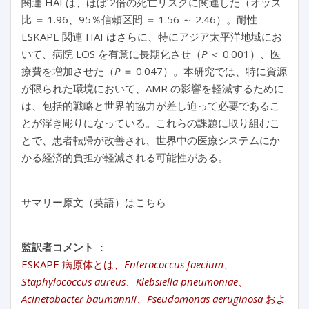
関連 HAI は、ほぼ 2倍の死亡リスクに関連した（オッズ
比 ＝ 1.96、95％信頼区間 ＝ 1.56 ～ 2.46）。耐性
ESKAPE 関連 HAI はさらに、特にアジア太平洋地域にお
いて、病院 LOS を有意に長期化させ（
P
＜ 0.001）、医
療費を増加させた（
P
＝ 0.047）。本研究では、特に資源
が限られた環境において、AMR の影響を軽減するために
は、包括的戦略と世界的協力が差し迫って必要であるこ
とが浮き彫りになっている。これらの課題に取り組むこ
とで、患者転帰が改善され、世界中の医療システムにか
かる経済的負担が軽減される可能性がある。
サマリー原文（英語）はこちら
監訳者コメント
：
ESKAPE 病原体とは、
Enterococcus faecium
、
Staphylococcus aureus
、
Klebsiella pneumoniae
、
Acinetobacter baumannii
、
Pseudomonas aeruginosa
およ