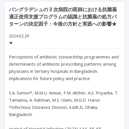
バングラデシュの 3 次病院の医師における抗菌薬
適正使用支援プログラムの認識と抗菌薬の処方パ
ターンの決定因子：今後の方針と実践への影響★
2024.02.29
★
Perceptions of antibiotic stewardship programmes and 
determinants of antibiotic prescribing patterns among 
physicians in tertiary hospitals in Bangladesh: 
implications for future policy and practice

S.A. Sumon*, M.M.U. Anwar, F.M. Akther, A.S. Priyanka, T. 
Tamanna, A. Rahman, M.S. Islam, M.G.D. Harun

*Infectious Diseases Division, icddr,b, Dhaka, 
Bangladesh

Journal of Hospital Infection (2024) 144, 56-65
