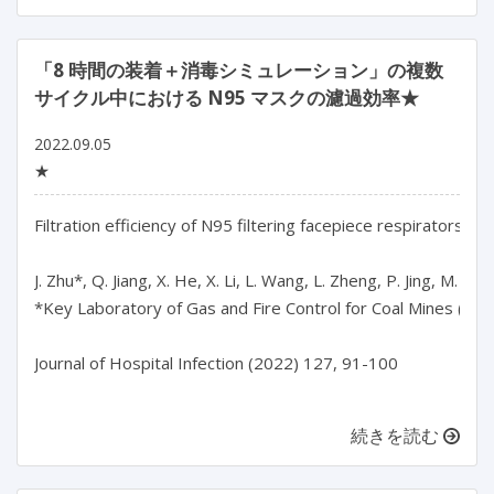
「8 時間の装着＋消毒シミュレーション」の複数
サイクル中における N95 マスクの濾過効率★
2022.09.05
★
Filtration efficiency of N95 filtering facepiece respirators dur
J. Zhu*, Q. Jiang, X. He, X. Li, L. Wang, L. Zheng, P. Jing, M. Chen
*Key Laboratory of Gas and Fire Control for Coal Mines (Chin
Journal of Hospital Infection (2022) 127, 91-100

続きを読む