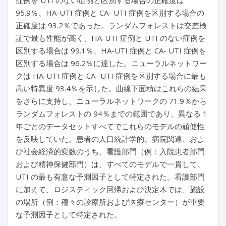
症例を UTI のない症例と区別する場合の正確度は
95.9％、HA-UTI 症例と CA- UTI 症例を区別する場合の
正確度は 93.2％であった。ランダムフォレストは交差検
証で最も性能が高く、HA-UTI 症例と UTI のない症例を
区別する場合は 99.1％、HA-UTI 症例と CA- UTI 症例を
区別する場合は 96.2％に達した。ニューラルネットワー
クは HA-UTI 症例と CA- UTI 症例を区別する場合に最も
高い特異度 93.4％を示した。曲線下面積はこれらの結果
をさらに支持し、ニューラルネットワークの 71.9％から
ランダムフォレストの 94％までの範囲であり、異なる 1
年ごとのデータセットすべてでこれらのモデルの頑健性
を反映していた。患者の人口統計学的、病院関連、およ
び社会経済的変数のうち、看護部門（例：入院患者部門
および精神保健部門）は、すべてのモデルで一貫して、
UTI の最も有意な予測因子として特定された。看護部門
に加えて、ロジスティック回帰および決定木では、施設
の場所（例：種々の診療所および医療センター）が重要
な予測因子として特定された。