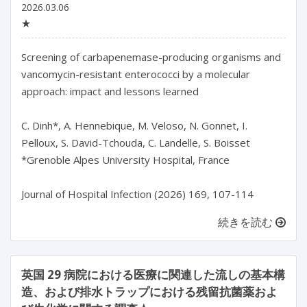
2026.03.06
★
Screening of carbapenemase-producing organisms and 
vancomycin-resistant enterococci by a molecular 
approach: impact and lessons learned

C. Dinh*, A. Hennebique, M. Veloso, N. Gonnet, I. 
Pelloux, S. David-Tchouda, C. Landelle, S. Boisset

*Grenoble Alpes University Hospital, France

Journal of Hospital Infection (2026) 169, 107-114
続きを読む
英国 29 病院における医療に関連した流しの基本構
造、および排水トラップにおける残留抗菌薬およ