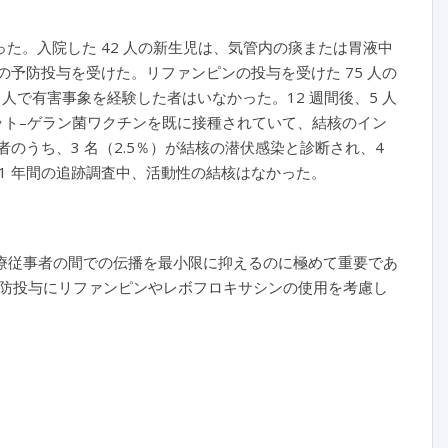
った。入院した 42 人の新生児は、気管内の痰または胃液中
発症前の予防投与を受けた。リファンピンの投与を受けた 75 人の
 人で有害事象を経験した者はいなかった。12 週間後、5 人
ット–ゲラン菌ワクチンを既に接種されていて、結核のイン
者のうち、3 名（2.5％）が結核の潜伏感染と診断され、4
1 年間の追跡調査中、活動性の結核はなかった。
医療従事者の間での伝播を最小限に抑えるのに極めて重要であ
防投与にリファンピンやレボフロキサシンの使用を考慮し