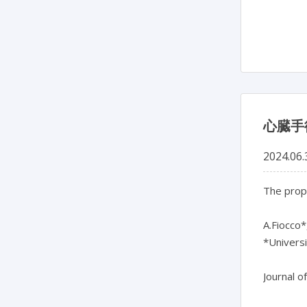
心臓手
2024.06.
The proph
A.Fiocco*,
*Universit
Journal o