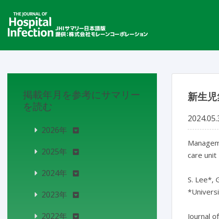
掲載年月を参考にサマリー
新生児
を読む
2024.05.
2026年
Managemen
2025年
care unit

2024年
S. Lee*, G
*Universi
2023年
2022年
Journal o