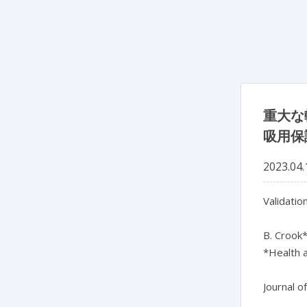
重大な
吸用保
2023.04.
Validatio
B. Crook*
*Health a
Journal o