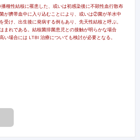
が全身播種性結核に罹患した、或いは初感染後に不顕性血行散布
菌が臍帯血中に入り込むことにより、或いは②菌が羊水中
を受け、出生後に発病する例もあり、先天性結核と呼ぶ。
はまれである。結核菌排菌患児との接触が明らかな場合
場合には LTBI 治療についても検討が必要となる。