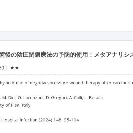
術後の陰圧閉鎖療法の予防的使用：メタアナリシ
★★
30
ylactic use of negative-pressure wound therapy after cardiac sur
 M. Dini, G. Lorenzoni, D. Gregori, A. Colli, L. Besola

y of Pisa, Italy

f Hospital Infection (2024) 148, 95-104
