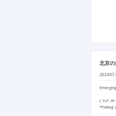
北京の
2024.07.
Emerging 
J. Yu*, W.
*Peking U