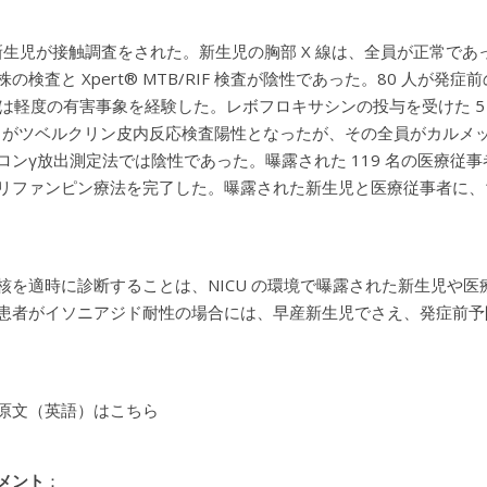
の新生児が接触調査をされた。新生児の胸部 X 線は、全員が正常であ
の検査と Xpert® MTB/RIF 検査が陰性であった。80 人が
 人は軽度の有害事象を経験した。レボフロキサシンの投与を受けた 5
％）がツベルクリン皮内反応検査陽性となったが、その全員がカルメ
ロンγ放出測定法では陰性であった。曝露された 119 名の医療従事
リファンピン療法を完了した。曝露された新生児と医療従事者に、
核を適時に診断することは、NICU の環境で曝露された新生児や
患者がイソニアジド耐性の場合には、早産新生児でさえ、発症前予
原文（英語）はこちら
メント
：