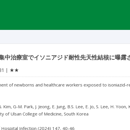
集中治療室でイソニアジド耐性先天性結核に曝露
★★
31
t of newborns and healthcare workers exposed to isoniazid-resis
. Kim, G-M. Park, J. Jeong, E. Jung, B.S. Lee, E. Jo, S. Lee, H. Yoon, K
ty of Ulsan College of Medicine, South Korea

f Hospital Infection (2024) 147, 40-46
