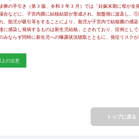
診療の手引き（第 3 版、令和 3 年 3 月）では「妊娠末期に母
場合などに、子宮内膜に結核結節が形成され、胎盤側に波及し、①
れ、胎児が吸引等をすることにより、胎児が子宮内で結核菌の感染
後に感染し発病するものは新生児結核」とされており、症例として
のみならず同時に新生児への曝露状況聴取とともに、発症リスクが高い
用上の注意
トップに戻る