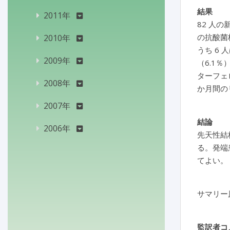
結果
2011年
82 人
の抗酸菌株
2010年
うち 6
2009年
（6.1
ターフェ
2008年
か月間の
2007年
結論
2006年
先天性結
る。発端
てよい。
サマリー
監訳者コ