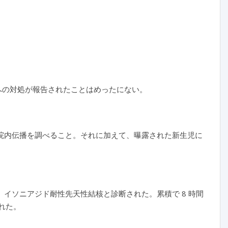
への対処が報告されたことはめったにない。
、院内伝播を調べること。それに加えて、曝露された新生児に
 日目に、イソニアジド耐性先天性結核と診断された。累積で 8 時間
れた。