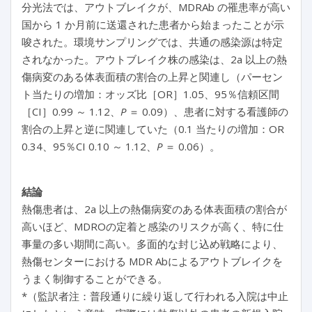
分光法では、アウトブレイクが、MDRAb の罹患率が高い
国から 1 か月前に送還された患者から始まったことが示
唆された。環境サンプリングでは、共通の感染源は特定
されなかった。アウトブレイク株の感染は、2a 以上の熱
傷病変のある体表面積の割合の上昇と関連し（パーセン
ト当たりの増加：オッズ比［OR］1.05、95％信頼区間
［CI］0.99 ～ 1.12、
P
＝ 0.09）、患者に対する看護師の
割合の上昇と逆に関連していた（0.1 当たりの増加：OR
0.34、95％CI 0.10 ～ 1.12、
P
＝ 0.06）。
結論
熱傷患者は、2a 以上の熱傷病変のある体表面積の割合が
高いほど、MDROの定着と感染のリスクが高く、特に仕
事量の多い期間に高い。多面的な封じ込め戦略により、
熱傷センターにおける MDR Abによるアウトブレイクを
うまく制御することができる。
*（監訳者注：普段通りに繰り返して行われる入院は中止