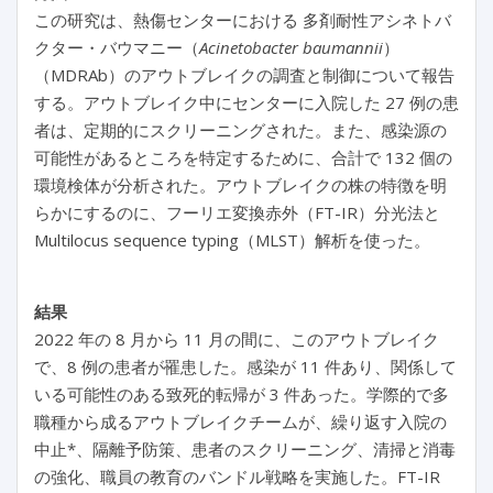
この研究は、熱傷センターにおける 多剤耐性アシネトバ
クター・バウマニー（
Acinetobacter baumannii
）
（MDRAb）のアウトブレイクの調査と制御について報告
する。アウトブレイク中にセンターに入院した 27 例の患
者は、定期的にスクリーニングされた。また、感染源の
可能性があるところを特定するために、合計で 132 個の
環境検体が分析された。アウトブレイクの株の特徴を明
らかにするのに、フーリエ変換赤外（
FT-IR
）分光法と
Multilocus sequence typing（MLST）解析を使った。
結果
2022 年の 8 月から 11 月の間に、このアウトブレイク
で、8 例の患者が罹患した。感染が 11 件あり、関係して
いる可能性のある致死的転帰が 3 件あった。学際的で多
職種から成るアウトブレイクチームが、繰り返す入院の
中止*、隔離予防策、患者のスクリーニング、清掃と消毒
の強化、職員の教育のバンドル戦略を実施した。FT-IR