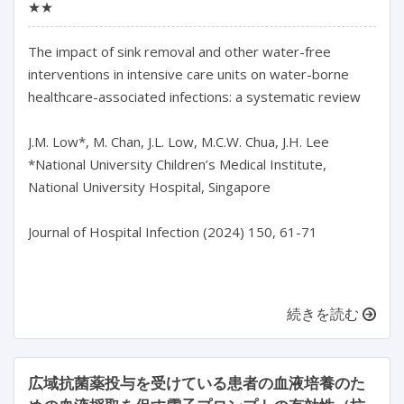
★★
The impact of sink removal and other water-free 
interventions in intensive care units on water-borne 
healthcare-associated infections: a systematic review

J.M. Low*, M. Chan, J.L. Low, M.C.W. Chua, J.H. Lee

*National University Children’s Medical Institute, 
National University Hospital, Singapore

Journal of Hospital Infection (2024) 150, 61-71

続きを読む
広域抗菌薬投与を受けている患者の血液培養のた