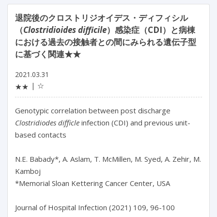
退院後のクロストリジオイデス・ディフィシル
（
Clostridioides difficile
）感染症（CDI）と病棟
における過去の接触者との間にみられる遺伝子型
に基づく関連★★
2021.03.31
☆
★★
Genotypic correlation between post discharge
Clostridiodes difficle
infection (CDI) and previous unit-
based contacts
N.E. Babady*, A. Aslam, T. McMillen, M. Syed, A. Zehir, M.
Kamboj
*Memorial Sloan Kettering Cancer Center, USA
Journal of Hospital Infection (2021) 109, 96-100