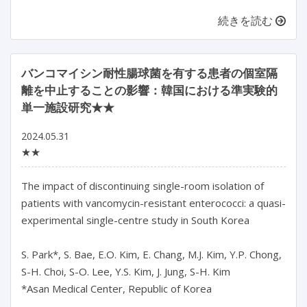
続きを読む
バンコマイシン耐性腸球菌を有する患者の個室隔
離を中止することの影響：韓国における準実験的
単一施設研究★★
2024.05.31
★★
The impact of discontinuing single-room isolation of 
patients with vancomycin-resistant enterococci: a quasi-
experimental single-centre study in South Korea

S. Park*, S. Bae, E.O. Kim, E. Chang, M.J. Kim, Y.P. Chong, 
S-H. Choi, S-O. Lee, Y.S. Kim, J. Jung, S-H. Kim

*Asan Medical Center, Republic of Korea
