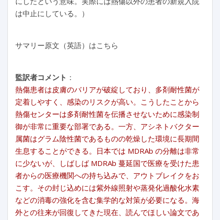
にしたという意味。実際には熱傷以外の患者の新規入院
は中止にしている。）
サマリー原文（英語）はこちら
監訳者コメント
：
熱傷患者は皮膚のバリアが破綻しており、多剤耐性菌が
定着しやすく、感染のリスクが高い。こうしたことから
熱傷センターは多剤耐性菌を伝播させないために感染制
御が非常に重要な部署である。一方、アシネトバクター
属菌はグラム陰性菌であるものの乾燥した環境に長期間
生息することができる。日本では MDRAb の分離は非常
に少ないが、しばしば MDRAb 蔓延国で医療を受けた患
者からの医療機関への持ち込みで、アウトブレイクをお
こす。その封じ込めには紫外線照射や蒸発化過酸化水素
などの消毒の強化を含む集学的な対策が必要になる。海
外との往来が回復してきた現在、読んでほしい論文であ