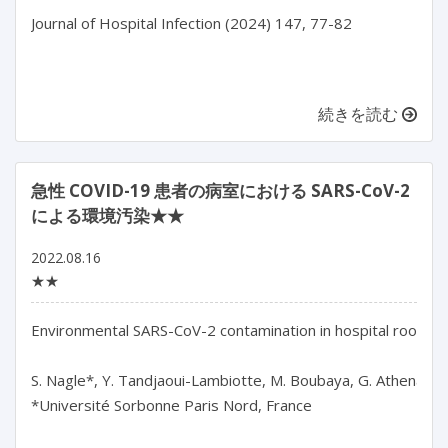
Journal of Hospital Infection (2024) 147, 77-82

続きを読む
急性 COVID-19 患者の病室における SARS-CoV-2
による環境汚染★★
2022.08.16
★★
Environmental SARS-CoV-2 contamination in hospital rooms o
S. Nagle*, Y. Tandjaoui-Lambiotte, M. Boubaya, G. Athenaïs, C. 
*Université Sorbonne Paris Nord, France
