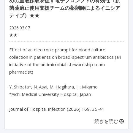
めの血液採取を促す電子プロンプトの有効性（抗
菌薬適正使用支援チームの薬剤師によるイニシア
ティブ）★★
2026.03.07
★★
Effect of an electronic prompt for blood culture 
collection in patients on broad-spectrum antibiotics (an 
initiative of the antimicrobial stewardship team 
pharmacist)

Y. Shibata*, N. Asai, M. Hagihara, H. Mikamo

*Aichi Medical University Hospital, Japan

Journal of Hospital Infection (2026) 169, 35-41
続きを読む