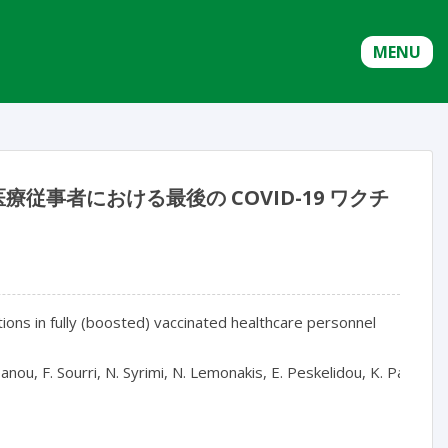
MENU
療従事者における最後の COVID-19 ワクチ
ns in fully (boosted) vaccinated healthcare personnel

u, F. Sourri, N. Syrimi, N. Lemonakis, E. Peskelidou, K. Papanastas