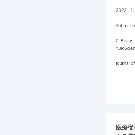
2022.11.
Antimicro
C. Beausol
*BioScien
Journal o
医療従