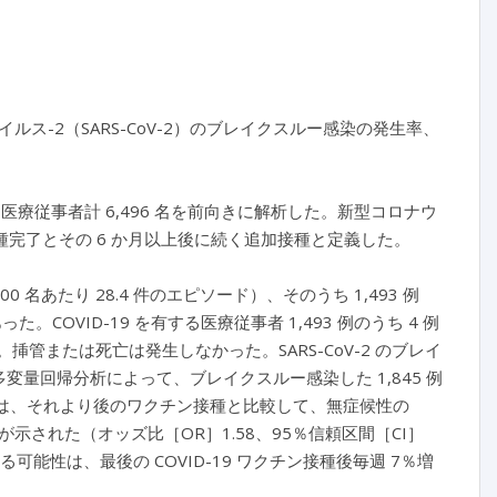
-2（SARS-CoV-2）のブレイクスルー感染の発生率、
を完了した医療従事者計 6,496 名を前向きに解析した。新型コロナウ
種完了とその 6 か月以上後に続く追加接種と定義した。
00 名あたり 28.4 件のエピソード）、そのうち 1,493 例
った。COVID-19 を有する医療従事者 1,493 例のうち 4 例
％）。挿管または死亡は発生しなかった。SARS-CoV-2 のブレイ
変量回帰分析によって、ブレイクスルー感染した 1,845 例
チン接種は、それより後のワクチン接種と比較して、無症候性の
ことが示された（オッズ比［OR］1.58、95％信頼区間［CI］
する可能性は、最後の COVID-19 ワクチン接種後毎週 7％増