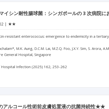
マイシン耐性腸球菌：シンガポールの 3 次病院
★★
02
n-resistant enterococcus: emergence to endemicity in a tertiary 
chalam*, M.K. Aung, D.C.M. Lai, M.Z.Q. Foo, J.X.Y. Sim, S. Arora, A.M.
e General Hospital, Singapore

類のアルコール性術前皮膚処置液の抗菌持続性★★