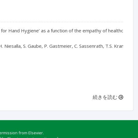
for Hand Hygiene’ as a function of the empathy of healthcare wo
H. Niesalla, S. Gaube, P. Gastmeier, C. Sassenrath, T.S. Kramer

続きを読む
ermission from Elsevier.