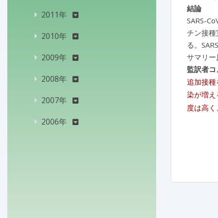
結論
2011年
SARS
チン接種
2010年
る。SAR
2009年
サマリー
監訳者コ
2008年
追加接種
染が増え
2007年
度は高く
2006年