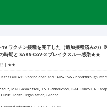
ID-19 ワクチン接種を完了した（追加接種済みの）医
の時期と SARS-CoV-2 ブレイクスルー感染★★
★★
23
 last COVID-19 vaccine dose and SARS-CoV-2 breakthrough infectio
ezou*, M.N. Gamaletsou, T.V. Giannouchos, D-M. Koukou, A. Karapano
 Public Health Organization, Greece

f Hospital Infection (2023) 132, 46-51
