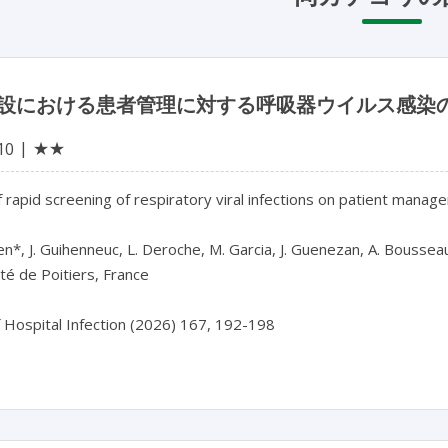
設における患者管理に対する呼吸器ウイルス感染
★★
10
 rapid screening of respiratory viral infections on patient manageme
n*, J. Guihenneuc, L. Deroche, M. Garcia, J. Guenezan, A. Boussea
té de Poitiers, France

f Hospital Infection (2026) 167, 192-198