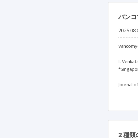
バンコ
2025.08.
Vancomyci
I. Venkata
*Singapor
2 種