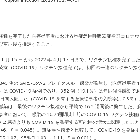
接種を完了した医療従事者における重症急性呼吸器症候群コロナウイルス
び重症度を推定すること。
年 11 月 15 日 から 2022 年 4 月 17 日まで、ワクチン接種
染症（COVID-19）ワクチン接種完了は、初回の一連のワクチン接
,845 例の SARS-CoV-2 ブレイクスルー感染が発生し（医療従事者 1
％）は COVID-19 症例であり、352 例（19.1％）は無症候性感染であ
 6 日間入院した（COVID-19 を有する医療従事者の入院率は 0.3
感染は、最後のワクチン接種から平均で 16.2 週間後に発生した。多
事者において、感染の 16.2 週間以上前の COVID-19 ワク
CoV-2 感染よりも COVID-19 を発症する可能性の増大に関連した
2.46、
P
＝ 0.045）。無症候性感染と比較して、COVID-19 を発症
 1.07、95％CI 1.03 ～ 1.11、
P
＝ 0.001）。