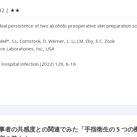
★★
12
bial persistence of two alcoholic preoperative skin preparation sol
eil*, S.L. Comstock, D. Werner, L. Li, J.M. Eby, E.C. Zook

ce Laboratories, Inc., USA

f Hospital Infection (2022) 129, 8-16

事者の共感度との関連でみた「手指衛生の 5 つ