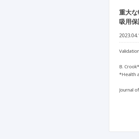
重大な
吸用保
2023.04.
Validatio
B. Crook*
*Health a
Journal o