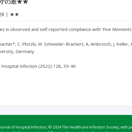
守の差★★
★★
28
es in observed and self-reported compliance with ‘Five Moments 
bacher*, C. Plotzki, W. Schneider-Brachert, A. Ambrosch, J. Keller, 
versity, Germany

f Hospital Infection (2022) 128, 39-46

rnal of Hospital Infection, © 2024 The Healthcare Infection Society, with p