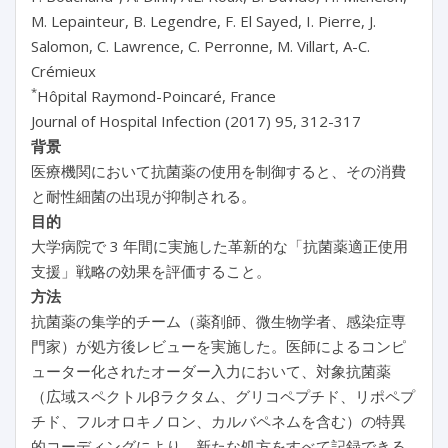
M. Lepainteur, B. Legendre, F. El Sayed, I. Pierre, J.
Salomon, C. Lawrence, C. Perronne, M. Villart, A-C.
Crémieux
*
Hôpital Raymond-Poincaré, France
Journal of Hospital Infection (2017) 95, 312-317
背景
医療機関において抗菌薬の使用を制御すると、その消費
と耐性細菌の出現が抑制される。
目的
大学病院で 3 年間に実施した革新的な「抗菌薬適正使用
支援」戦略の効果を評価すること。
方法
抗菌薬の集学的チーム（薬剤師、微生物学者、感染症専
門家）が処方後レビューを実施した。医師によるコンピ
ューター化されたオーダー入力において、対象抗菌薬
（広域スペクトルβラクタム、グリコペプチド、リポペプ
チド、フルオロキノロン、カルバペネムを含む）の特異
的コーディングにより、新たな処方をすべて記録できる