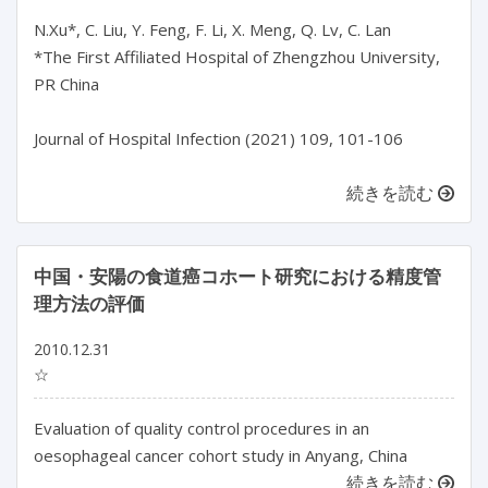
N.Xu*, C. Liu, Y. Feng, F. Li, X. Meng, Q. Lv, C. Lan
*The First Affiliated Hospital of Zhengzhou University,
PR China
Journal of Hospital Infection (2021) 109, 101-106
続きを読む
中国・安陽の食道癌コホート研究における精度管
理方法の評価
2010.12.31
☆
Evaluation of quality control procedures in an
oesophageal cancer cohort study in Anyang, China
続きを読む