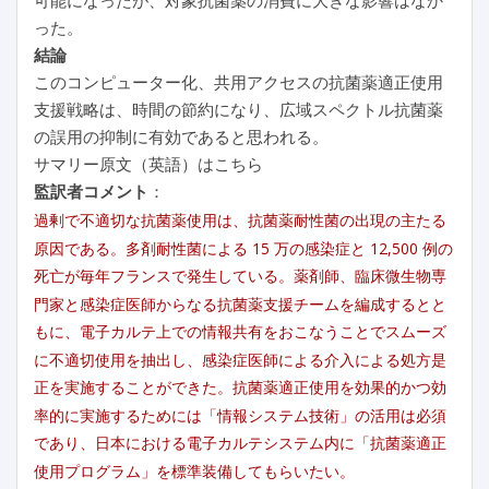
った。
結論
このコンピューター化、共用アクセスの抗菌薬適正使用
支援戦略は、時間の節約になり、広域スペクトル抗菌薬
の誤用の抑制に有効であると思われる。
サマリー原文（英語）はこちら
監訳者コメント
：
過剰で不適切な抗菌薬使用は、抗菌薬耐性菌の出現の主たる
原因である。多剤耐性菌による 15 万の感染症と 12,500 例の
死亡が毎年フランスで発生している。薬剤師、臨床微生物専
門家と感染症医師からなる抗菌薬支援チームを編成するとと
もに、電子カルテ上での情報共有をおこなうことでスムーズ
に不適切使用を抽出し、感染症医師による介入による処方是
正を実施することができた。抗菌薬適正使用を効果的かつ効
率的に実施するためには「情報システム技術」の活用は必須
であり、日本における電子カルテシステム内に「抗菌薬適正
使用プログラム」を標準装備してもらいたい。