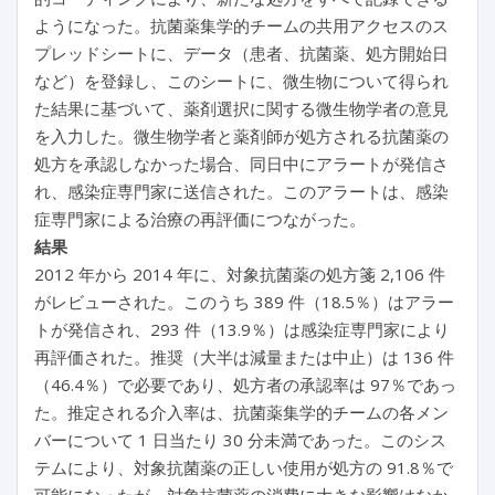
ようになった。抗菌薬集学的チームの共用アクセスのス
プレッドシートに、データ（患者、抗菌薬、処方開始日
など）を登録し、このシートに、微生物について得られ
た結果に基づいて、薬剤選択に関する微生物学者の意見
を入力した。微生物学者と薬剤師が処方される抗菌薬の
処方を承認しなかった場合、同日中にアラートが発信さ
れ、感染症専門家に送信された。このアラートは、感染
症専門家による治療の再評価につながった。
結果
2012 年から 2014 年に、対象抗菌薬の処方箋 2,106 件
がレビューされた。このうち 389 件（18.5％）はアラー
トが発信され、293 件（13.9％）は感染症専門家により
再評価された。推奨（大半は減量または中止）は 136 件
（46.4％）で必要であり、処方者の承認率は 97％であっ
た。推定される介入率は、抗菌薬集学的チームの各メン
バーについて 1 日当たり 30 分未満であった。このシス
テムにより、対象抗菌薬の正しい使用が処方の 91.8％で
可能になったが、対象抗菌薬の消費に大きな影響はなか