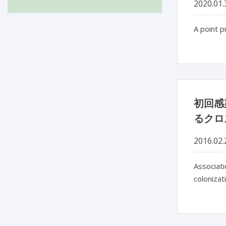
2020.01.
A point 
初回感
るクロ
2016.02.
Associati
colonizati