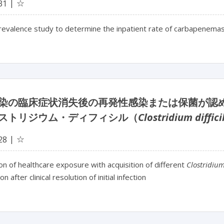
☆
31
prevalence study to determine the inpatient rate of carbapenem
染の臨床症状消失後の再発性感染または保菌が認
ストリジウム・ディフィシル（
Clostridium diffici
☆
28
on of healthcare exposure with acquisition of different
Clostridium 
on after clinical resolution of initial infection