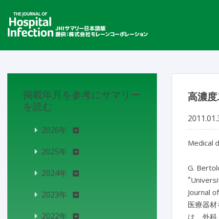
掲載年月を参考にサマリー
高濃度
を読む
2011.01.
2026年
Medical d
2025年
G. Bertol
2024年
*
Universi
Journal o
2023年
医療器材
2022年
は、外科