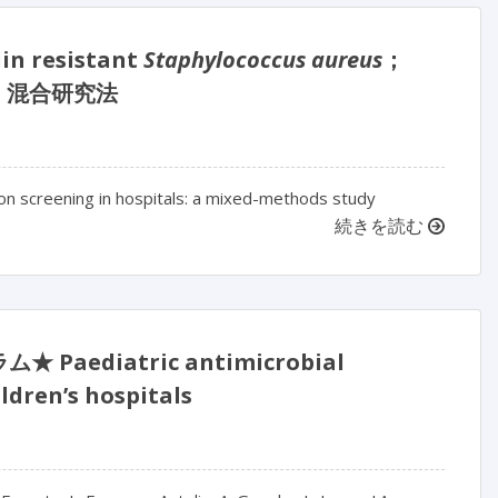
resistant
Staphylococcus aureus
；
：混合研究法
n screening in hospitals: a mixed-methods study
続きを読む
iatric antimicrobial
ldren’s hospitals