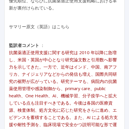
優先順位、ならびに抗菌薬適正使用支援戦略における革
新が裏付けられている。
サマリー原文（英語）はこちら
監訳者コメント
：
抗菌薬適正使用支援に関する研究は 2010 年以降に急増
し、米国・英国が中心となり研究論文数と引用数へ影響
力を示してきた。一方で、近年はインド、中国、南アフ
リカ、ナイジェリアなどからの発信も増え、国際共同研
究の裾野が広がっている。研究テーマも、病院内の抗菌
薬使用管理や感染制御から、primary care、public
health、One Health、AI、機械学習、分子疫学へと拡大
している点も注目すべきである。今後は各国の医療資
源、検査体制、処方文化に応じた研究をさらに進め、エ
ビデンスを蓄積することである。また、AI による処方支
援や耐性予測を、臨床現場で安全かつ説明可能な形で運