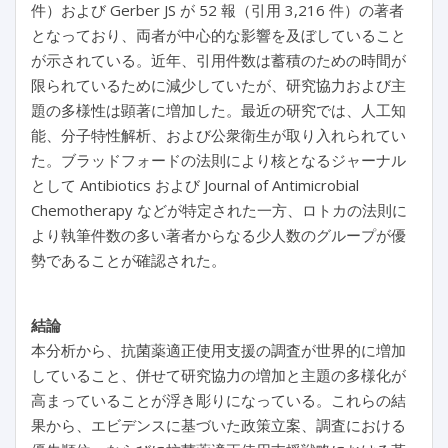
件）および Gerber JS が 52 報（引用 3,216 件）の著者
となっており、両者が中心的な影響を及ぼしていること
が示されている。近年、引用件数は蓄積のための時間が
限られているために減少していたが、研究協力および主
題の多様性は顕著に増加した。最近の研究では、人工知
能、分子特性解析、および公衆衛生が取り入れられてい
た。ブラッドフォードの法則により核となるジャーナル
として Antibiotics および Journal of Antimicrobial
Chemotherapy などが特定された一方、ロトカの法則に
より執筆件数の多い著者からなる少人数のグループが優
勢であることが確認された。
結論
本分析から、抗菌薬適正使用支援の調査が世界的に増加
していること、併せて研究協力の増加と主題の多様化が
高まっていることが浮き彫りになっている。これらの結
果から、エビデンスに基づいた政策立案、調査における