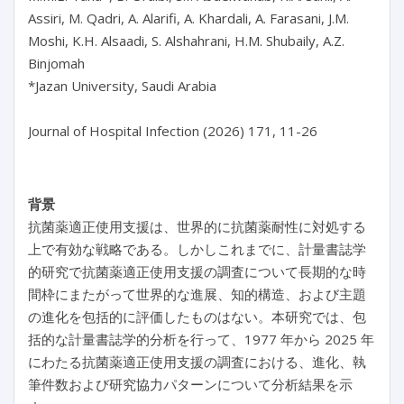
Assiri, M. Qadri, A. Alarifi, A. Khardali, A. Farasani, J.M. 
Moshi, K.H. Alsaadi, S. Alshahrani, H.M. Shubaily, A.Z. 
Binjomah

*Jazan University, Saudi Arabia

背景
抗菌薬適正使用支援は、世界的に抗菌薬耐性に対処する
上で有効な戦略である。しかしこれまでに、計量書誌学
的研究で抗菌薬適正使用支援の調査について長期的な時
間枠にまたがって世界的な進展、知的構造、および主題
の進化を包括的に評価したものはない。本研究では、包
括的な計量書誌学的分析を行って、1977 年から 2025 年
にわたる抗菌薬適正使用支援の調査における、進化、執
筆件数および研究協力パターンについて分析結果を示