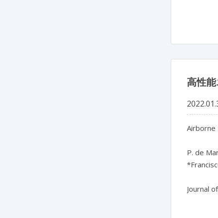
高性能
2022.01.
Airborne
P. de Man
*Francisc
Journal o