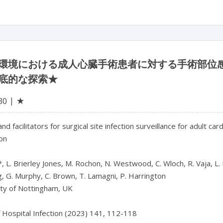
環境における成人心臓手術患者に対する手術部位
底的な探索★
★
30
and facilitators for surgical site infection surveillance for adult ca
on

*, L. Brierley Jones, M. Rochon, N. Westwood, C. Wloch, R. Vaja, L. R
g, G. Murphy, C. Brown, T. Lamagni, P. Harrington

ty of Nottingham, UK

f Hospital Infection (2023) 141, 112-118
