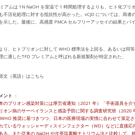
レミアムは 1N NaOH を室温で 1 時間処理するよりも、ヒト化プリオン
も不活化処理に対する抵抗性が高かった。vCJD については、両者
を示した。最後に、高感度 PMCA セルフリーアッセイの結果と
より、ヒトプリオンに対して WHO 標準法を上回る、あるいは同
理に適したTFD プレミアムと呼ばれる新規製剤が特定された。
原文（英語）はこちら
メント
：
本のプリオン感染対策には厚労省通知（2021 年）「手術器具を
リオン病のサーベイランスと感染予防に関する調査研究班（2020
 WHO 推奨に基づきつつ、日本の医療現場の実情に合わせて策定
れているウォッシャーディスインフェクター（WD）などに直接応
ある。また従来の NaOH や次亜塩素酸ナトリウム法と比較して