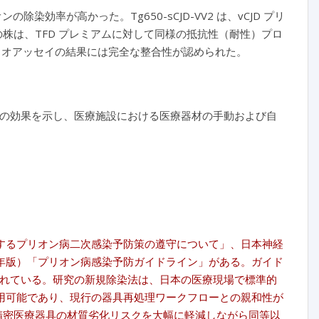
の除染効率が高かった。Tg650-sCJD-VV2 は、vCJD プリ
の株は、TFD プレミアムに対して同様の抵抗性（耐性）プロ
バイオアッセイの結果には完全な整合性が認められた。
等の効果を示し、医療施設における医療器材の手動および自
介するプリオン病二次感染予防策の遵守について」、日本神経
 年版）「プリオン病感染予防ガイドライン」がある。ガイド
されている。研究の新規除染法は、日本の医療現場で標準的
用可能であり、現行の器具再処理ワークフローとの親和性が
、精密医療器具の材質劣化リスクを大幅に軽減しながら同等以