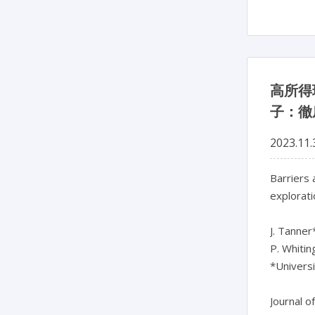
高所得
子：徹
2023.11.
Barriers 
explorati
J. Tanner
P. Whitin
*Universi
Journal o