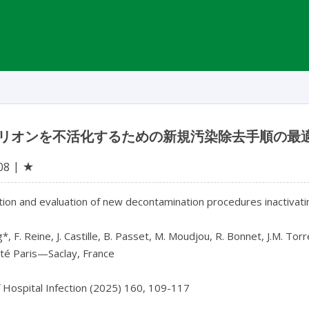
リオンを不活化するための新規汚染除去手順の最
★
08
ion and evaluation of new decontamination procedures inactivati
, F. Reine, J. Castille, B. Passet, M. Moudjou, R. Bonnet, J.M. Torres
té Paris—Saclay, France
