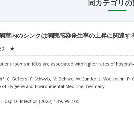
同カテゴリの
 の病室内のシンクは病院感染発生率の上昇に関連する：
★
30
patient rooms in ICUs are associated with higher rates of hospital-
ni*, C. Geffers, F. Schwab, M. Behnke, W. Sunder, J. Moellmann, P. 
te of Hygiene and Environmental Medicine, Germany

f Hospital Infection (2023) 139, 99-105
