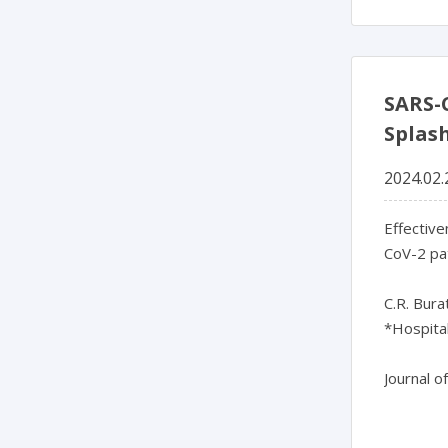
SAR
Spla
2024.02.
Effective
CoV-2 pat
C.R. Bura
*Hospital
Journal o