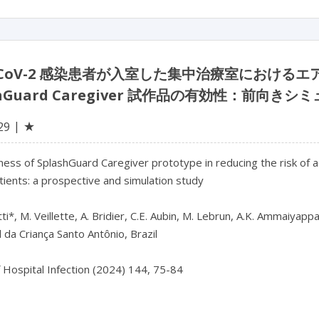
S-CoV-2 感染患者が入室した集中治療室におけ
shGuard Caregiver 試作品の有効性：前向
★
29
ness of SplashGuard Caregiver prototype in reducing the risk of a
ients: a prospective and simulation study

tti*, M. Veillette, A. Bridier, C.E. Aubin, M. Lebrun, A.K. Ammaiyappa
 da Criança Santo Antônio, Brazil

f Hospital Infection (2024) 144, 75-84
