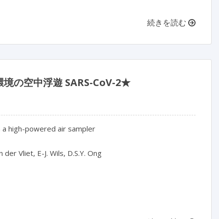
続きを読む
空中浮遊 SARS-CoV-2★
 a high-powered air sampler

er Vliet, E-J. Wils, D.S.Y. Ong
