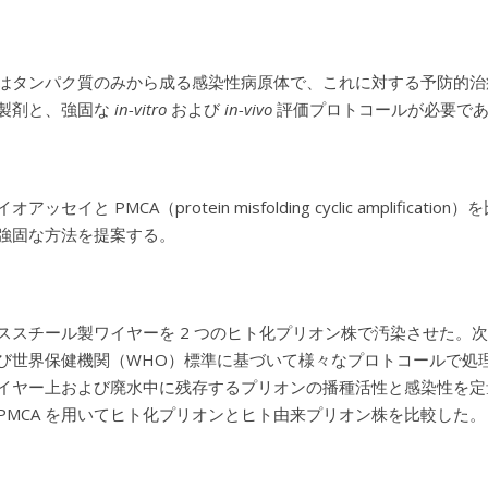
はタンパク質のみから成る感染性病原体で、これに対する予防的治
製剤と、強固な
in-vitro
および
in-vivo
評価プロトコールが必要で
オアッセイと PMCA（protein misfolding cyclic ampl
強固な方法を提案する。
ススチール製ワイヤーを 2 つのヒト化プリオン株で汚染させた。次
び世界保健機関（WHO）標準に基づいて様々なプロトコールで処理し
イヤー上および廃水中に残存するプリオンの播種活性と感染性を定量
PMCA を用いてヒト化プリオンとヒト由来プリオン株を比較した。