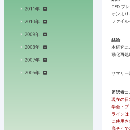
TFD プ
2011年
オンより
ファイル
2010年
2009年
結論
2008年
本研究に
動化再処
2007年
2006年
サマリー
監訳者コ
現在の日
学会・プ
ラインは
に使用さ
高そうで