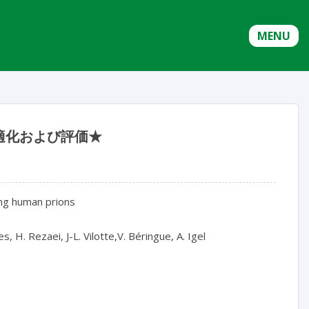
MENU
適化および評価★
ng human prions

, H. Rezaei, J-L. Vilotte,V. Béringue, A. Igel
