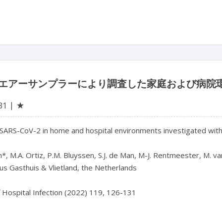
エアーサンプラーにより調査した家庭および病院環境の
★
31
 SARS-CoV-2 in home and hospital environments investigated with
*, M.A. Ortiz, P.M. Bluyssen, S.J. de Man, M-J. Rentmeester, M. van d
us Gasthuis & Vlietland, the Netherlands

f Hospital Infection (2022) 119, 126-131
