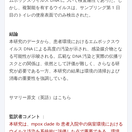
ムポックスウイルス DNA について検査陽性であった。し
かし、複製能を有するウイルスは、サンプリング第 1 日
目のトイレの便座表面でのみ検出された。
結論
本研究のデータから、患者環境におけるエムポックスウ
イルス DNA による高度の汚染が示され、感染媒介物とな
る可能性が示唆される。広範な DNA 汚染と実際の伝播リ
スクとの関係は、依然として評価が難しく、さらなる研
究が必要である一方、本研究の結果は環境の清掃および
消毒の重要性を強調している。
サマリー原文（英語）はこちら
監訳者コメント
：
本研究は、mpox clade Ib 患者入院中の病室環境における
ウイルス汚染を系統的に評価した点で重要である。環境