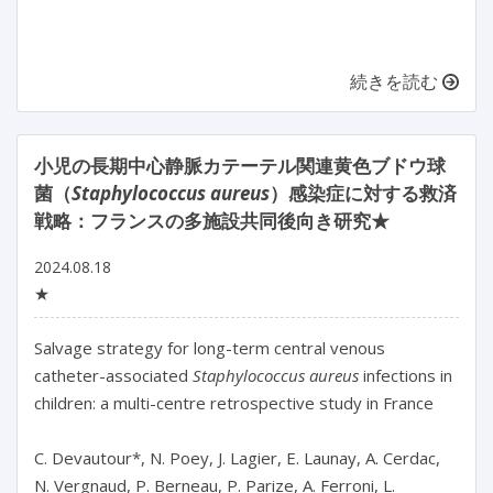
続きを読む
小児の長期中心静脈カテーテル関連黄色ブドウ球
菌（
Staphylococcus aureus
）感染症に対する救済
戦略：フランスの多施設共同後向き研究★
2024.08.18
★
Salvage strategy for long-term central venous 
catheter-associated 
Staphylococcus aureus
 infections in 
children: a multi-centre retrospective study in France

C. Devautour*, N. Poey, J. Lagier, E. Launay, A. Cerdac, 
N. Vergnaud, P. Berneau, P. Parize, A. Ferroni, L. 