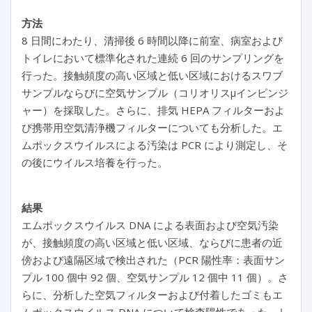
方法
8 日間にわたり、清掃後 6 時間以降に前室、病室および
トイレにおいて標準化された連続 6 回のサンプリングを
行った。接触頻度の高い区域と低い区域におけるスワブ
サンプルならびに空気サンプル（コリオリスμインピンジ
ャー）を採取した。さらに、排気 HEPA フィルターおよ
び携帯用空気清浄機フィルターについても分析した。エ
ムポックスウイルスによる汚染は PCR により測定し、そ
の後にウイルス培養を行った。
結果
エムポックスウイルス DNA による表面および空気汚染
が、接触頻度の高い区域と低い区域、ならびに患者の近
傍および遠隔区域で検出された（PCR 陽性率：表面サン
プル 100 個中 92 個、空気サンプル 12 個中 11 個）。さ
らに、分析した空気フィルターおよび付着したゴミもエ