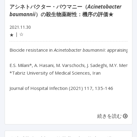
アシネトバクター・バウマニー（
Acinetobacter
baumannii
）の殺生物薬耐性：機序の評価★
2021.11.30
☆
★
Biocide resistance in 
Acinetobacter baumannii
: appraising th
E.S. Milani*, A. Hasani, M. Varschochi, J. Sadeghi, M.Y. Memar, 
*Tabriz University of Medical Sciences, Iran

Journal of Hospital Infection (2021) 117, 135-146

続きを読む