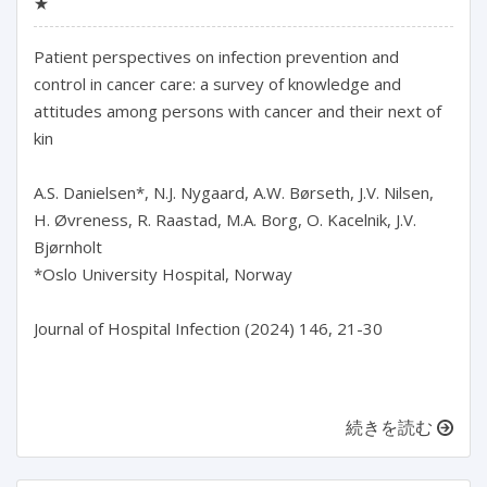
★
Patient perspectives on infection prevention and 
control in cancer care: a survey of knowledge and 
attitudes among persons with cancer and their next of 
kin

A.S. Danielsen*, N.J. Nygaard, A.W. Børseth, J.V. Nilsen, 
H. Øvreness, R. Raastad, M.A. Borg, O. Kacelnik, J.V. 
Bjørnholt

*Oslo University Hospital, Norway

Journal of Hospital Infection (2024) 146, 21-30

続きを読む