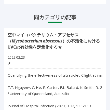
同カテゴリの記事
空中マイコバクテリウム・アブセサス
（
Mycobacterium abscessus
）の不活化における
UVCの有効性を定量化する★
2023.02.23
★
Quantifying the effectiveness of ultraviolet-C light at inactiva
T.T. Nguyen*, C. He, R. Carter, E.L. Ballard, K. Smith, R. Groth,
*University of Queensland, Australia

Journal of Hospital Infection (2023) 132, 133-139
