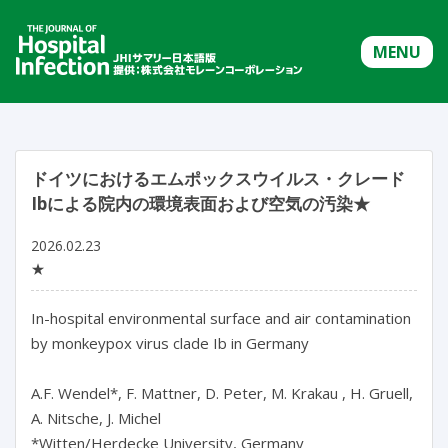
MENU
ドイツにおけるエムポックスウイルス・クレード
Ibによる院内の環境表面および空気の汚染★
2026.02.23
★
In-hospital environmental surface and air contamination 
by monkeypox virus clade Ib in Germany

A.F. Wendel*, F. Mattner, D. Peter, M. Krakau , H. Gruell, 
A. Nitsche, J. Michel

*Witten/Herdecke University, Germany
