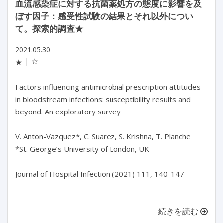
血流感染症に対する抗菌薬処方の態度に影響を及
ぼす因子：感受性試験の結果とそれ以外につい
て。探索的調査★
2021.05.30
☆
★
Factors influencing antimicrobial prescription attitudes
in bloodstream infections: susceptibility results and
beyond. An exploratory survey
V. Anton-Vazquez*, C. Suarez, S. Krishna, T. Planche
*St. George’s University of London, UK
Journal of Hospital Infection (2021) 111, 140-147
続きを読む