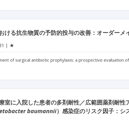
おける抗生物質の予防的投与の改善：オーダーメイ
★
31
nt of surgical antibiotic prophylaxis: a prospective evaluation of 
療室に入院した患者の多剤耐性／広範囲薬剤耐性
etobacter baumannii
）感染症のリスク因子：シ