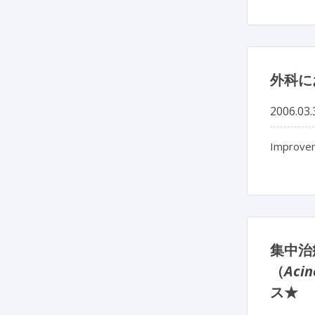
外科に
2006.03.
Improveme
集中治
（
Acin
ス★