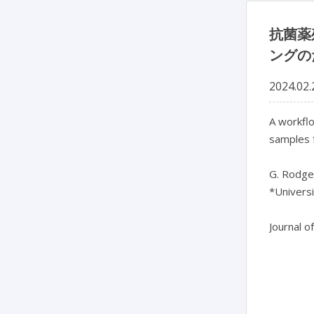
抗菌薬
ングの
2024.02.
A workflo
samples 
G. Rodger
*Universi
Journal o