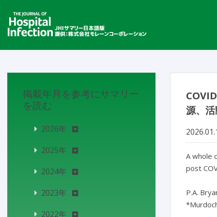
掲載年月を参考にサマリー
COV
を読む
源、活
2026年
2026.01.
2025年
A whole o
post COV
2024年
2023年
P.A. Brya
*Murdoch 
2022年