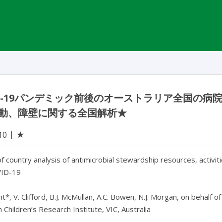
ID-19パンデミック前後のオーストラリア全国の
動、障壁に関する全国解析★
★
10
f country analysis of antimicrobial stewardship resources, activitie
ID-19

nt*, V. Clifford, B.J. McMullan, A.C. Bowen, N.J. Morgan, on behalf
Children’s Research Institute, VIC, Australia
