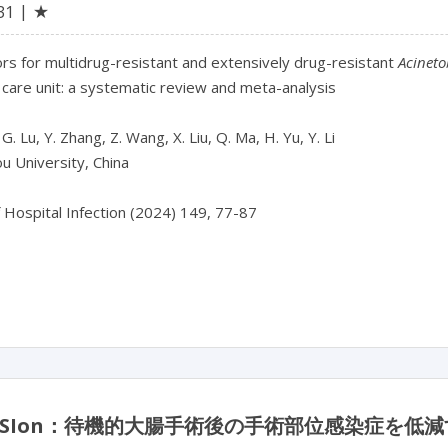
★
31
ors for multidrug-resistant and extensively drug-resistant 
Acineto
 care unit: a systematic review and meta-analysis

G. Lu, Y. Zhang, Z. Wang, X. Liu, Q. Ma, H. Yu, Y. Li

 University, China

f Hospital Infection (2024) 149, 77-87

ciSSIon：待機的大腸手術後の手術部位感染症を