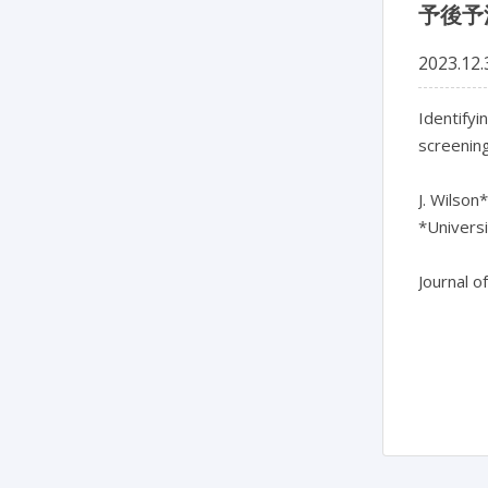
予後予
2023.12.
Identifyi
screening
J. Wilson*
*Univers
Journal o