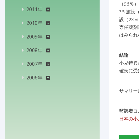
（96％
2011年
35 施
設（23
2010年
専任薬剤
はみられ
2009年
2008年
結論
小児特異
2007年
確実に受
2006年
サマリー
監訳者コ
日本の小