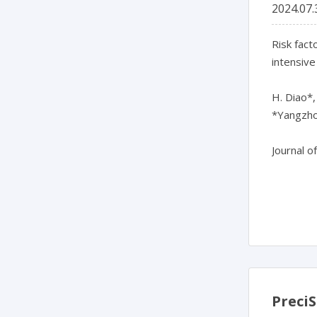
2024.07.
Risk fact
intensive
H. Diao*, 
*Yangzhou
Journal o
Pre