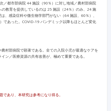
次／都市部病院 44 施設（90％）に対し地域／農村部病院
医への教育を提供しているのは 25 施設（24％）のみ、24 施
壁は、感染症科や微生物学部門がない（64 施設、60％）、
）であった。COVID-19 パンデミック以降もほとんど変化
方や農村部病院で顕著である。全ての入院小児が最適なケアを
ドライン／医療資源の共有改善が、極めて重要である。
題であり、本研究は参考になり得る。