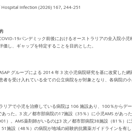
f Hospital Infection (2026) 167, 244-251
的
COVID-19パンデミック前後におけるオーストラリアの全入院小
評価し、ギャップを特定することを目的とした。
D-ASAP グループによる 2014 年 3 次小児病院研究を基に改変し
患者を受け入れている全ての公立病院をが対象となり、各病院の小児
ラリアで小児を治療している病院は 106 施設あり、100％からデ
2床であった。3 次／都市部病院の17施設（35％）に小児AMS が
0.001）。AMS薬剤師がいるのは3 次／都市部病院38施設（81％
3）。51施設（48％）の病院が地域の経験的抗菌薬ガイドラインを有