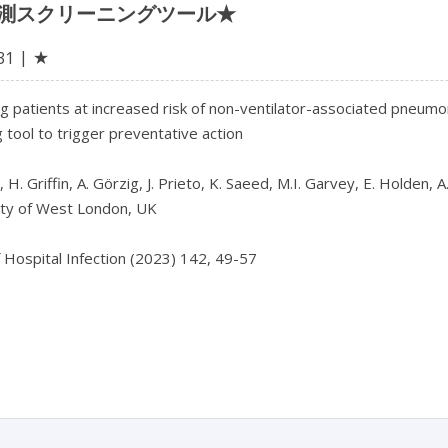
測スクリーニングツール★
★
31
ng patients at increased risk of non-ventilator-associated pneumo
 tool to trigger preventative action

, H. Griffin, A. Görzig, J. Prieto, K. Saeed, M.I. Garvey, E. Holden, 
ity of West London, UK

f Hospital Infection (2023) 142, 49-57
