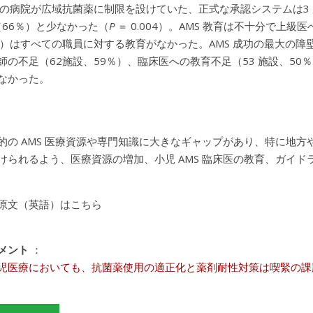
）の病院が広域抗菌薬に制限を設けていた、正式な承認システムは3 
設（66％）と少なかった（
P
＝ 0.004）。AMS 教育は不十分で上級
％）はすべての職員に対する教育がなかった。AMS 成功の最大の障
師の不足（62施設、59％）、臨床医への教育不足（53 施設、50％
なかった。
的の AMS 医療資源や専門知識に大きなギャップがあり、特に地
けられるよう、医療資源の増加、小児 AMS 臨床医の教育、ガイ
原文（英語）はこちら
メント
：
児医療においても、抗菌薬使用の適正化と薬剤耐性対策は喫緊の課