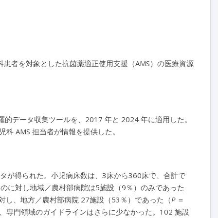
児科患者を対象とした抗菌薬適正使用支援（AMS）の医療資源
た網羅的データ収集ツールを、2017 年と 2024 年に適用した。
科 AMS 担当者が情報を提供した。
ータが得られた。小児病床数は、3床から360床で、合計で
あったのに対し地域／農村部病院は5施設（9％）のみであった
）に対し、地方／農村部病院 27施設（53％）であった（
P
＝
し、専門領域のガイドラインはさらに少なかった。102 施設