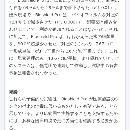
た。Bioshield Pro は、塩素による消毒も増強し、細菌の
存在を 63.9％から 29.9％まで低下させた（
P
≦ 0.01）。
臨床現場で、Bioshield Pro は、バイオフィルムを対照の
12.1％まで減少させた（
P
≦ 0.0001）。消毒薬と組み合
わせることで、利益が追加されることはなかった。それ
に加えて、Bioshield Pro は、はねかえった水の細菌量
を、80.0％超減少させた（対照のシンクの 17.67 コロニ
ー形成単位［cfu］/平板から 2.67 cfu/平板まで）。これ
は、塩素処理のみ（13.67 cfu/平板）より優れていた。こ
のシステムは、低電圧で連続して作動し、試験中の有害
事象は報告されなかった。
結論
これらの予備的な試験は、Bioshield Pro が医療施設のシ
ンクの従来の消毒に代わるものとして有望であることを
示している。より広範囲で実施することを支持するため
には、多様な臨床環境で更に妥当性を確認する必要があ
る。