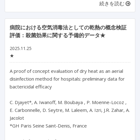
続きを読む
病院における空気消毒法としての乾熱の概念検証
評価：殺菌効果に関する予備的データ★
2025.11.25
★
A proof of concept evaluation of dry heat as an aerial 
disinfection method for hospitals: preliminary data for 
bactericidal efficacy

C. Djayet*, A. Iwanoff, M. Boubaya , P. Moenne-Locoz , 
E. Carbonnelle, D. Seytre, M. Laleem, A. Izri, J.R. Zahar, A. 
Jacolot

*GH Paris Seine Saint-Denis, France
