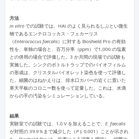
方法
in vitro
での試験では、HAI のよく見られるしぶとい微生
物であるエンテロコッカス・フェカーリス
（
Enterococcus faecalis
）に対する Bioshield Pro の有効
性を、単独の場合と、百万分率（ppm）で1,000 の塩素
との併用の場合で評価した。3 か月間の現場での試験も
実施した。シンクのボトルトラップでのバイオフィルム
の形成は、クリスタルバイオレット染色を使って評価し
た。細菌のはねかえりは、排水口カバーの近くに置いた
寒天平板のコロニー数を使って定量した。これは、水滴
からの手の汚染をシミュレーションしている。
結果
実験室での試験では、1.0 V を加えることで、
E. faecalis
が対照の 39.9％まで減少した（
P
≦ 0.001）ことが示され