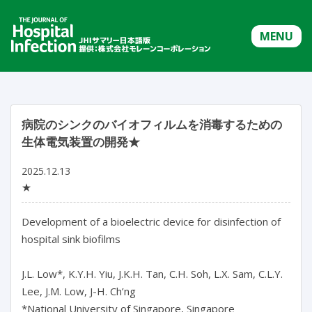
MENU
病院のシンクのバイオフィルムを消毒するための
生体電気装置の開発★
2025.12.13
★
Development of a bioelectric device for disinfection of 
hospital sink biofilms

J.L. Low*, K.Y.H. Yiu, J.K.H. Tan, C.H. Soh, L.X. Sam, C.L.Y. 
Lee, J.M. Low, J-H. Ch’ng

*National University of Singapore, Singapore
