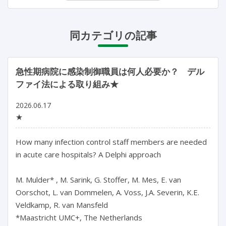
同カテゴリの記事
急性期病院に感染制御職員は何人必要か？ デル
ファイ法による取り組み★
2026.06.17
★
How many infection control staff members are needed 
in acute care hospitals? A Delphi approach

M. Mulder* , M. Sarink, G. Stoffer, M. Mes, E. van 
Oorschot, L. van Dommelen, A. Voss, J.A. Severin, K.E. 
Veldkamp, R. van Mansfeld

*Maastricht UMC+, The Netherlands
