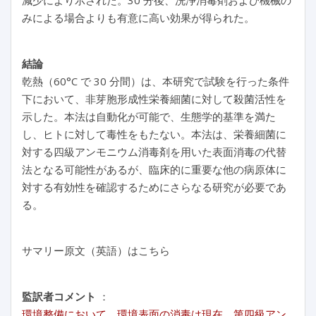
減少により示された。30 分後、洗浄消毒剤および機械の
みによる場合よりも有意に高い効果が得られた。
結論
乾熱（60°C で 30 分間）は、本研究で試験を行った条件
下において、非芽胞形成性栄養細菌に対して殺菌活性を
示した。本法は自動化が可能で、生態学的基準を満た
し、ヒトに対して毒性をもたない。本法は、栄養細菌に
対する四級アンモニウム消毒剤を用いた表面消毒の代替
法となる可能性があるが、臨床的に重要な他の病原体に
対する有効性を確認するためにさらなる研究が必要であ
る。
サマリー原文（英語）はこちら
監訳者コメント
：
環境整備において、環境表面の消毒は現在、第四級アン