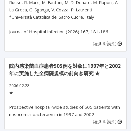
Russo, R. Murri, M. Fantoni, M. Di Donato, M. Raponi, A. 
La Greca, G. Sganga, V. Cozza, P. Laurenti

*Università Cattolica del Sacro Cuore, Italy

Journal of Hospital Infection (2026) 167, 181-186
続きを読む
院内感染菌血症患者505例を対象に1997年と2002
年に実施した全病院規模の前向き研究 ★
2006.02.28
★
Prospective hospital-wide studies of 505 patients with
nosocomial bacteraemia in 1997 and 2002
続きを読む