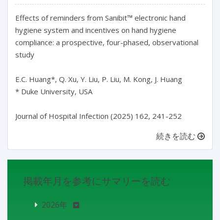
Effects of reminders from Sanibit™ electronic hand 
hygiene system and incentives on hand hygiene 
compliance: a prospective, four-phased, observational 
study

E.C. Huang*, Q. Xu, Y. Liu, P. Liu, M. Kong, J. Huang

* Duke University, USA

続きを読む
掲載年月を参考にサマリーを読む
2026年