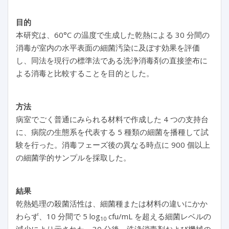
目的
本研究は、60°C の温度で生成した乾熱による 30 分間の
消毒が室内の水平表面の細菌汚染に及ぼす効果を評価
し、同法を現行の標準法である洗浄消毒剤の直接塗布に
よる消毒と比較することを目的とした。
方法
病室でごく普通にみられる材料で作成した 4 つの支持台
に、病院の生態系を代表する 5 種類の細菌を播種して試
験を行った。消毒フェーズ後の異なる時点に 900 個以上
の細菌学的サンプルを採取した。
結果
乾熱処理の殺菌活性は、細菌種または材料の違いにかか
わらず、10 分間で 5 log
cfu/mL を超える細菌レベルの
10