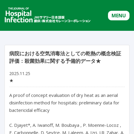
MENU
病院における空気消毒法としての乾熱の概念検証
評価：殺菌効果に関する予備的データ★
2025.11.25
★
A proof of concept evaluation of dry heat as an aerial 
disinfection method for hospitals: preliminary data for 
bactericidal efficacy

C. Djayet*, A. Iwanoff, M. Boubaya , P. Moenne-Locoz , 
E. Carbonnelle, D. Seytre, M. Laleem, A. Izri, J.R. Zahar, A. 