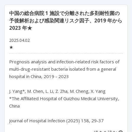
中国の総合病院 1 施設で分離された多剤耐性菌の
予後解析および感染関連リスク因子、2019 年から
2023 年★
2025.04.02
★
Prognosis analysis and infection-related risk factors of 
multi-drug-resistant bacteria isolated from a general 
hospital in China, 2019 - 2023

J. Yang*, M. Chen, L. Li, Z. Zha, M. Cheng, X. Yang

*The Affiliated Hospital of Guizhou Medical University, 
China
