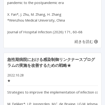
pandemic to the postpandemic era

X. Fan*, J. Zhu, M. Zhang, H. Zhang

*Wenzhou Medical University, China

続きを読む
急性期病院における感染制御リンクナースプログ
ラムの実施を改善するための戦略★
2022.10.28
★
Strategies to improve the implementation of infection contro
M. Dekker*, I.P. Jongerden, M.C. de Bruijne, J.G.M. Jelsma, C.