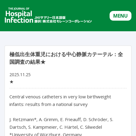
MENU
極低出生体重児における中心静脈カテーテル：全
国調査の結果★
2025.11.25
★
Central venous catheters in very low birthweight 
infants: results from a national survey

J. Retzmann*, A. Grimm, E. Frieauff, D. Schröder, S. 
Dartsch, S. Kampmeier, C. Härtel, C. Silwedel

*University of Würzburg, Germany
