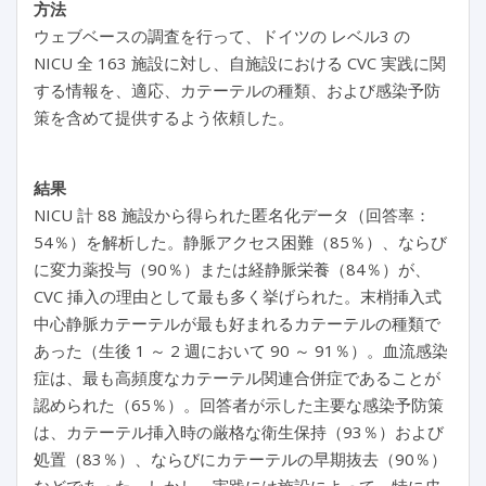
方法
ウェブベースの調査を行って、ドイツの レベル3 の
NICU 全 163 施設に対し、自施設における CVC 実践に関
する情報を、適応、カテーテルの種類、および感染予防
策を含めて提供するよう依頼した。
結果
NICU 計 88 施設から得られた匿名化データ（回答率：
54％）を解析した。静脈アクセス困難（85％）、ならび
に変力薬投与（90％）または経静脈栄養（84％）が、
CVC 挿入の理由として最も多く挙げられた。末梢挿入式
中心静脈カテーテルが最も好まれるカテーテルの種類で
あった（生後 1 ～ 2 週において 90 ～ 91％）。血流感染
症は、最も高頻度なカテーテル関連合併症であることが
認められた（65％）。回答者が示した主要な感染予防策
は、カテーテル挿入時の厳格な衛生保持（93％）および
処置（83％）、ならびにカテーテルの早期抜去（90％）