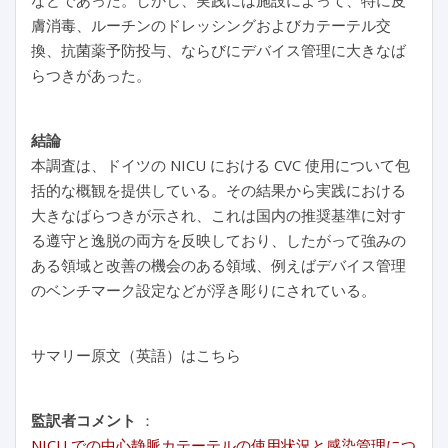
などであった。しかし、実践には施設によって、特に皮
膚消毒、ルーチンのドレッシングおよびカテーテル交
換、抗菌薬予防投与、ならびにデバイス管理に大きなば
らつきがあった。
結論
本調査は、ドイツの NICU における CVC 使用について包
括的な概観を提供している。その結果から実践における
大きなばらつきが示され、これは国内の推奨基準に対す
る遵守と逸脱の両方を反映しており、したがって強みの
ある領域と改善の機会のある領域、例えばデバイス管理
のベンチマーク設定などが浮き彫りにされている。
サマリー原文（英語）はこちら
監訳者コメント
：
NICU での中心静脈カテーテルの使用状況と感染管理につ