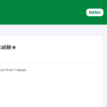
MENU
の経験★
ces from Taiwan
