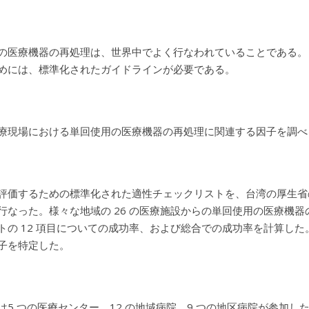
の医療機器の再処理は、世界中でよく行なわれていることである。
めには、標準化されたガイドラインが必要である。
療現場における単回使用の医療機器の再処理に関連する因子を調べ
評価するための標準化された適性チェックリストを、台湾の厚生省
行なった。様々な地域の 26 の医療施設からの単回使用の医療機
トの 12 項目についての成功率、および総合での成功率を計算し
子を特定した。
は5 つの医療センター、12 の地域病院、9 つの地区病院が参加した