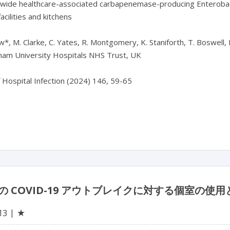
wide healthcare-associated carbapenemase-producing Enterobacter
acilities and kitchens

*, M. Clarke, C. Yates, R. Montgomery, K. Staniforth, T. Boswell, 
ham University Hospitals NHS Trust, UK

f Hospital Infection (2024) 146, 59-65

の COVID-19 アウトブレイクに対する個室の使
★
13