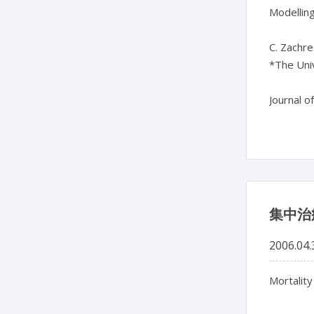
Modelling
C. Zachres
*The Univ
Journal o
集中治
2006.04.
Mortality