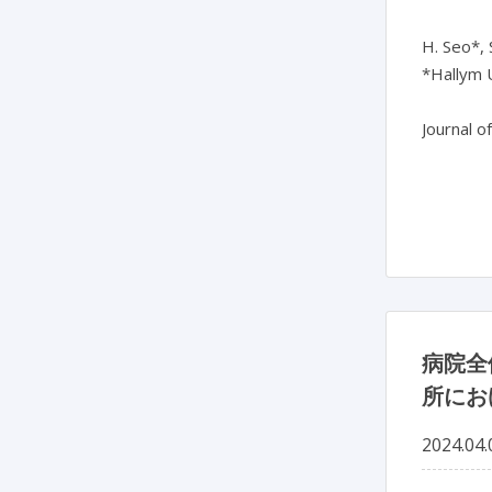
H. Seo*, 
*Hallym U
Journal o
病院全
所にお
2024.04.