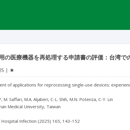
用の医療機器を再処理する申請書の評価：台湾で
★
25
t of applications for reprocessing single-use devices: experien
 M. Saffari, M.A. Aljaberi, C-L. Shih, M.N. Potenza, C-Y. Lin

an Medical University, Taiwan
