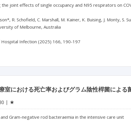
 the joint effects of single occupancy and N95 respirators on CO
on*, R. Schofield, C. Marshall, M. Kainer, K. Buising, J. Monty, S. Su
ersity of Melbourne, Australia

f Hospital Infection (2025) 166, 190-197
療室における死亡率およびグラム陰性桿菌による菌
★
30
 and Gram-negative rod bacteraemia in the intensive care unit