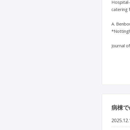
Hospital-
catering f
A. Benbow
*Notting
Journal o
病棟で
2025.12.