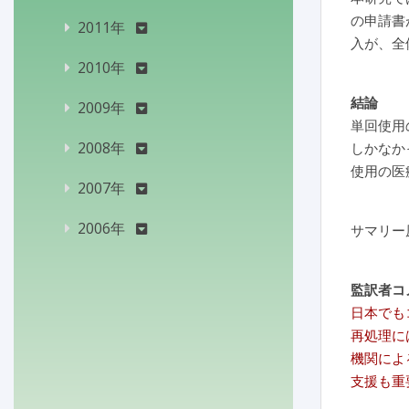
の申請書
2011年
入が、全
2010年
結論
2009年
単回使用
2008年
しかなか
使用の医
2007年
2006年
サマリー
監訳者コ
日本でも
再処理に
機関によ
支援も重