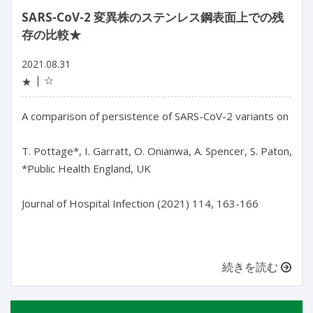
SARS-CoV-2 変異株のステンレス鋼表面上での残
存の比較★
2021.08.31
☆
★
A comparison of persistence of SARS-CoV-2 variants on stainl
T. Pottage*, I. Garratt, O. Onianwa, A. Spencer, S. Paton, N.Q.
*Public Health England, UK

Journal of Hospital Infection (2021) 114, 163-166

続きを読む