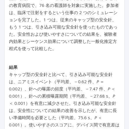
の教育病院で、76 名の看護師を対象に実施した。参加者
は、臨床で注射をするという仕事の 2 つのシミュレーシ
ョンを完了した。1 つは、従来のキャップ型の安全針、
もう 1 つは、引き込み可能な安全針を使ったものであっ
た。安全性および使いやすさについての結果を、被験者
内効果とシーケンス効果について調整した一般化推定方
程式を使って比較した。
結果
キャップ型の安全針と比べて、引き込み可能な安全針
は、ニアミスイベント（平均差、－0.62 件、
P
＝
0.002）、針への曝露の頻度（平均差、－7.47 件、
P
＜
0.001）、針への累積曝露期間（平均差、－27.68 s、
P
＜ 0.001）を有意に減少させた。引き込み可能な安全針
は、安全性についての結果の改善を示したが、有意に長
い準備時間を必要とした（平均差、75.6 s、
P
＜
0.001）。使いやすさのスコアに、デバイス間で有意差は