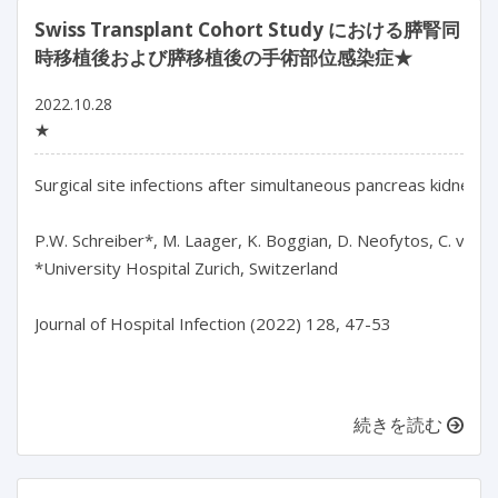
Swiss Transplant Cohort Study における膵腎同
時移植後および膵移植後の手術部位感染症★
2022.10.28
★
Surgical site infections after simultaneous pancreas kidney a
P.W. Schreiber*, M. Laager, K. Boggian, D. Neofytos, C. van De
*University Hospital Zurich, Switzerland

Journal of Hospital Infection (2022) 128, 47-53

続きを読む