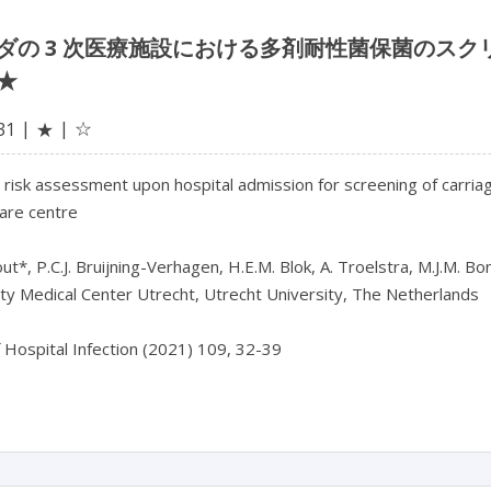
ダの 3 次医療施設における多剤耐性菌保菌のス
★
☆
31
★
 risk assessment upon hospital admission for screening of carria
care centre
ut*, P.C.J. Bruijning-Verhagen, H.E.M. Blok, A. Troelstra, M.J.M. Bo
ty Medical Center Utrecht, Utrecht University, The Netherlands
f Hospital Infection (2021) 109, 32-39