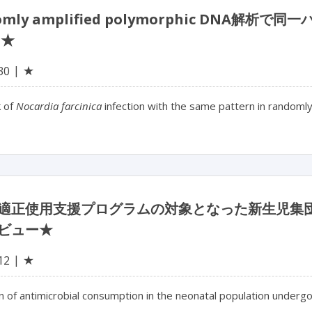
omly amplified polymorphic DNA解析で
 ★
★
30
 of
Nocardia farcinica
infection with the same pattern in randoml
適正使用支援プログラムの対象となった新生児集
ビュー★
★
12
n of antimicrobial consumption in the neonatal population underg