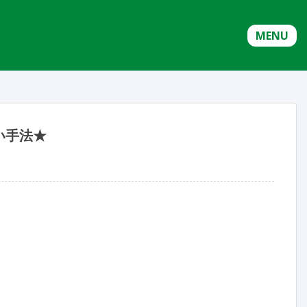
MENU
い手法★