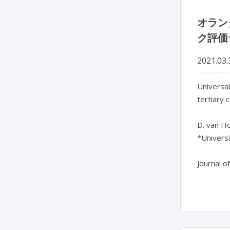
オラン
ク評価
2021.03.
Universal
tertiary 
D. van Ho
*Universi
Journal o