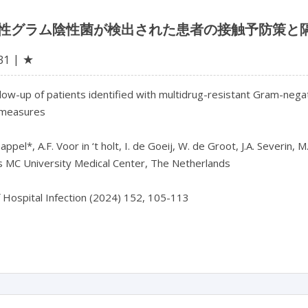
性グラム陰性菌が検出された患者の接触予防策と
★
31
llow-up of patients identified with multidrug-resistant Gram-negat
 measures

ppel*, A.F. Voor in ‘t holt, I. de Goeij, W. de Groot, J.A. Severin, M
 MC University Medical Center, The Netherlands

f Hospital Infection (2024) 152, 105-113
