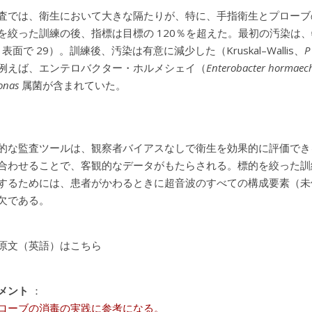
査では、衛生において大きな隔たりが、特に、手指衛生とプローブの
を絞った訓練の後、指標は目標の 120％を超えた。最初の汚染は、
、表面で 29）。訓練後、汚染は有意に減少した（Kruskal–Wallis、
例えば、エンテロバクター・ホルメシェイ（
Enterobacter hormaec
onas
属菌が含まれていた。
的な監査ツールは、観察者バイアスなしで衛生を効果的に評価でき
合わせることで、客観的なデータがもたらされる。標的を絞った訓
するためには、患者がかわるときに超音波のすべての構成要素（未
欠である。
原文（英語）はこちら
メント
：
ローブの消毒の実践に参考になる。