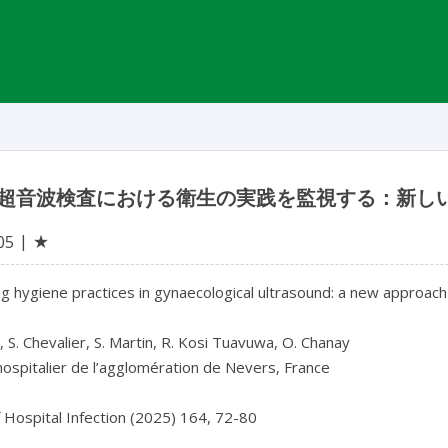
超音波検査における衛生の実践を監視する：新し
★
05
g hygiene practices in gynaecological ultrasound: a new approach

, S. Chevalier, S. Martin, R. Kosi Tuavuwa, O. Chanay

ospitalier de l’agglomération de Nevers, France
