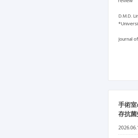
review

D.M.D. Li
*Universi
Journal o
手術室
存抗菌
2026.06.