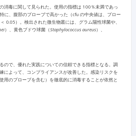
消毒に関して見られた。使用の指標は 100％未満であっ
特に、腹部のプローブで高かった（cfu の中央値は、プロー
P
＜ 0.05）。検出された微生物叢には、グラム陽性球菌や、
hei
）、黄色ブドウ球菌（
Staphylococcus aureus
）、
るので、優れた実践についての信頼できる指標となる。調
練によって、コンプライアンスが改善した。感染リスクを
使用のプローブを含む）を徹底的に消毒することが依然と