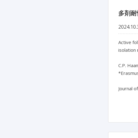
多剤耐
2024.10.
Active fo
isolation
C.P. Haana
*Erasmus
Journal o