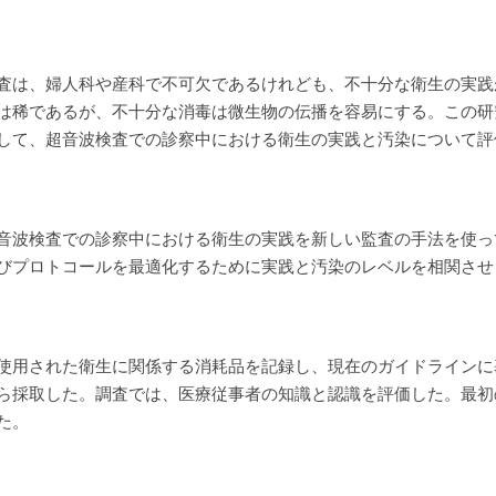
査は、婦人科や産科で不可欠であるけれども、不十分な衛生の実践
は稀であるが、不十分な消毒は微生物の伝播を容易にする。この研
して、超音波検査での診察中における衛生の実践と汚染について評
音波検査での診察中における衛生の実践を新しい監査の手法を使っ
びプロトコールを最適化するために実践と汚染のレベルを相関させ
使用された衛生に関係する消耗品を記録し、現在のガイドラインに
ら採取した。調査では、医療従事者の知識と認識を評価した。最初
た。