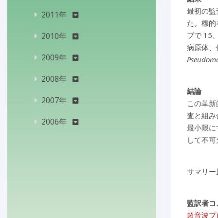
最初の監
2011年
た。標的
ブで 15
2010年
病原体、
2009年
Pseudom
2008年
結論
2007年
この革新
査と組み
2006年
最小限に
して不可
サマリー
監訳者コ
超音波プ