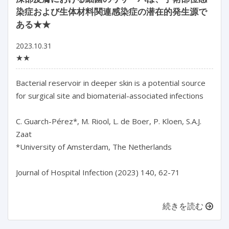
染症および生体材料関連感染症の潜在的発生源で
ある★★
2023.10.31
★★
Bacterial reservoir in deeper skin is a potential source 
for surgical site and biomaterial-associated infections

C. Guarch-Pérez*, M. Riool, L. de Boer, P. Kloen, S.A.J. 
Zaat

*University of Amsterdam, The Netherlands

Journal of Hospital Infection (2023) 140, 62-71

続きを読む