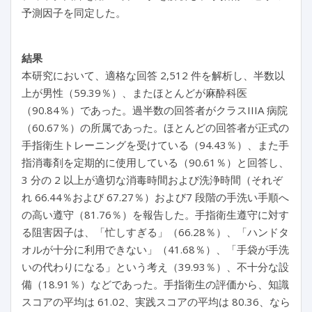
予測因子を同定した。
結果
本研究において、適格な回答 2,512 件を解析し、半数以
上が男性（59.39％）、またほとんどが麻酔科医
（90.84％）であった。過半数の回答者がクラスIIIA 病院
（60.67％）の所属であった。ほとんどの回答者が正式の
手指衛生トレーニングを受けている（94.43％）、また手
指消毒剤を定期的に使用している（90.61％）と回答し、
3 分の 2 以上が適切な消毒時間および洗浄時間（それぞ
れ 66.44％および 67.27％）および7 段階の手洗い手順へ
の高い遵守（81.76％）を報告した。手指衛生遵守に対す
る阻害因子は、「忙しすぎる」（66.28％）、「ハンドタ
オルが十分に利用できない」（41.68％）、「手袋が手洗
いの代わりになる」という考え（39.93％）、不十分な設
備（18.91％）などであった。手指衛生の評価から、知識
スコアの平均は 61.02、実践スコアの平均は 80.36、なら