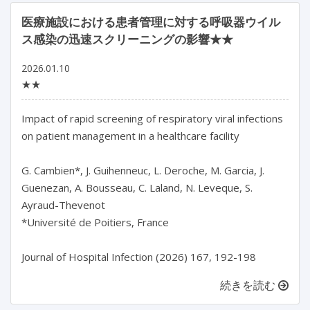
医療施設における患者管理に対する呼吸器ウイル
ス感染の迅速スクリーニングの影響★★
2026.01.10
★★
Impact of rapid screening of respiratory viral infections 
on patient management in a healthcare facility

G. Cambien*, J. Guihenneuc, L. Deroche, M. Garcia, J. 
Guenezan, A. Bousseau, C. Laland, N. Leveque, S. 
Ayraud-Thevenot

*Université de Poitiers, France

Journal of Hospital Infection (2026) 167, 192-198
続きを読む