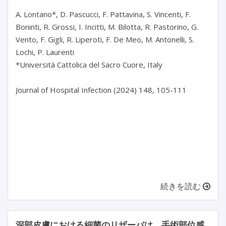
A. Lontano*, D. Pascucci, F. Pattavina, S. Vincenti, F. 
Boninti, R. Grossi, I. Incitti, M. Bilotta, R. Pastorino, G. 
Vento, F. Gigli, R. Liperoti, F. De Meo, M. Antonelli, S. 
Lochi, P. Laurenti

*Università Cattolica del Sacro Cuore, Italy

Journal of Hospital Infection (2024) 148, 105-111

続きを読む
深部皮膚における細菌のリザーバは、手術部位感