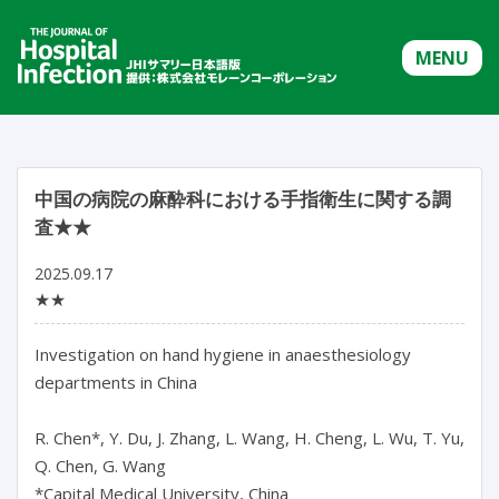
MENU
中国の病院の麻酔科における手指衛生に関する調
査★★
2025.09.17
★★
Investigation on hand hygiene in anaesthesiology 
departments in China

R. Chen*, Y. Du, J. Zhang, L. Wang, H. Cheng, L. Wu, T. Yu, 
Q. Chen, G. Wang

*Capital Medical University, China
