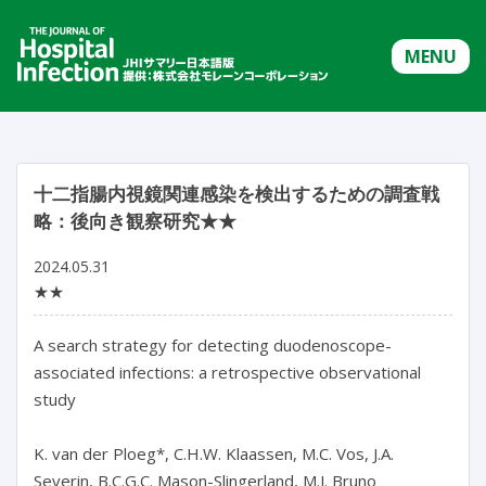
MENU
十二指腸内視鏡関連感染を検出するための調査戦
略：後向き観察研究★★
2024.05.31
★★
A search strategy for detecting duodenoscope-
associated infections: a retrospective observational 
study

K. van der Ploeg*, C.H.W. Klaassen, M.C. Vos, J.A. 
Severin, B.C.G.C. Mason-Slingerland, M.J. Bruno
