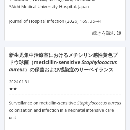
*Aichi Medical University Hospital, Japan

Journal of Hospital Infection (2026) 169, 35-41
続きを読む
新生児集中治療室におけるメチシリン感性黄色ブ
ドウ球菌（meticillin-sensitive
Staphylococcus
aureus
）の保菌および感染症のサーベイランス
2024.01.31
★★
Surveillance on meticillin-sensitive 
Staphylococcus aureus
colonization and infection in a neonatal intensive care 
unit
