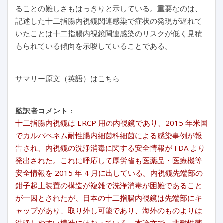
ることの難しさもはっきりと示している。重要なのは、
記述した十二指腸内視鏡関連感染で症状の発現が遅れて
いたことは十二指腸内視鏡関連感染のリスクが低く見積
もられている傾向を示唆していることである。
サマリー原文（英語）はこちら
監訳者コメント
：
十二指腸内視鏡は ERCP 用の内視鏡であり、2015 年米国
でカルバペネム耐性腸内細菌科細菌による感染事例が報
告され、内視鏡の洗浄消毒に関する安全情報が FDA より
発出された。これに呼応して厚労省も医薬品・医療機等
安全情報を 2015 年 4 月に出している。内視鏡先端部の
鉗子起上装置の構造が複雑で洗浄消毒が困難であること
が一因とされたが、日本の十二指腸内視鏡は先端部にキ
ャップがあり、取り外し可能であり、海外のものよりは
洗浄しやすい構造にはなっている。本論文で、非耐性菌