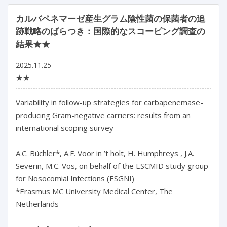
カルバペネマーゼ産生グラム陰性菌の保菌者の追
跡戦略のばらつき：国際的なスコーピング調査の
結果★★
2025.11.25
★★
Variability in follow-up strategies for carbapenemase- 
producing Gram-negative carriers: results from an 
international scoping survey

A.C. Büchler*, A.F. Voor in ’t holt, H. Humphreys , J.A. 
Severin, M.C. Vos, on behalf of the ESCMID study group 
for Nosocomial Infections (ESGNI)

*Erasmus MC University Medical Center, The 
Netherlands
