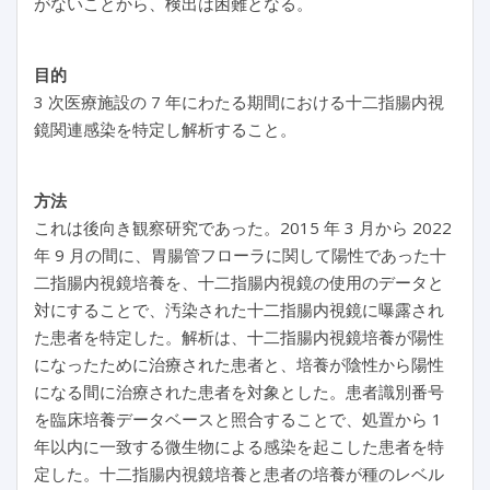
がないことから、検出は困難となる。
目的
3 次医療施設の 7 年にわたる期間における十二指腸内視
鏡関連感染を特定し解析すること。
方法
これは後向き観察研究であった。2015 年 3 月から 2022
年 9 月の間に、胃腸管フローラに関して陽性であった十
二指腸内視鏡培養を、十二指腸内視鏡の使用のデータと
対にすることで、汚染された十二指腸内視鏡に曝露され
た患者を特定した。解析は、十二指腸内視鏡培養が陽性
になったために治療された患者と、培養が陰性から陽性
になる間に治療された患者を対象とした。患者識別番号
を臨床培養データベースと照合することで、処置から 1
年以内に一致する微生物による感染を起こした患者を特
定した。十二指腸内視鏡培養と患者の培養が種のレベル