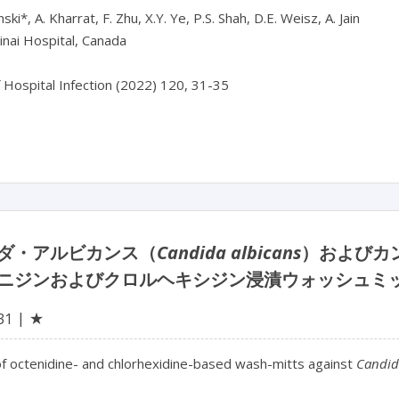
ki*, A. Kharrat, F. Zhu, X.Y. Ye, P.S. Shah, D.E. Weisz, A. Jain

nai Hospital, Canada

f Hospital Infection (2022) 120, 31-35

ダ・アルビカンス（
Candida albicans
）およびカ
ニジンおよびクロルヘキシジン浸漬ウォッシュミ
★
31
of octenidine- and chlorhexidine-based wash-mitts against 
Candid