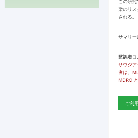
この研究で
染のリス
される。
サマリー
監訳者コ
サウジア
者は、M
MDRO
ご利