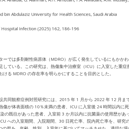
d bin Abdulaziz University for Health Sciences, Saudi Arabia

ターでは多剤耐性病原体（MDRO）が広く発生しているにもかかわら
足している。この研究は、熱傷集中治療室（ICU）に入室した重症熱
おける MDRO の存在率を明らかにすることを目的とした。
共同観察症例対照研究には、2015 年 1 月から 2022 年 12 月
熱傷が体表面積の 10％未満の患者、ICU に入室後 24 時間以内
 感染の既往があった患者、入室前 3 か月以内に抗菌薬の使用歴があっ
ICU への入室期間、入院期間、30 日死亡率、院内死亡率を、研究
 つの群を、年齢、性別、入室年に基づいてマッチさせた。適切な