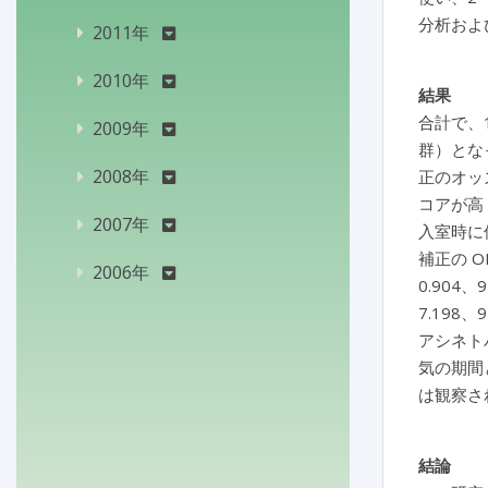
分析およ
2011年
2010年
結果
合計で、1
2009年
群）とな
2008年
正のオッズ比
コアが高く（
2007年
入室時に侵
補正の O
2006年
0.904、
7.198
アシネト
気の期間
は観察さ
結論