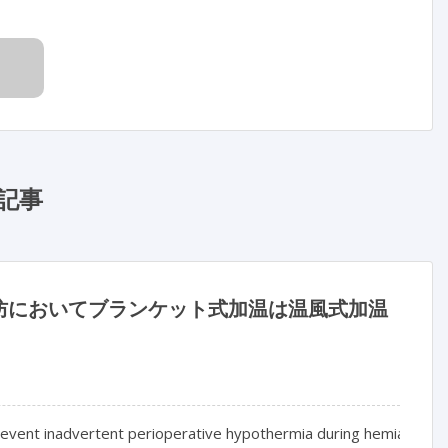
記事
防においてブランケット式加温は温風式加温
prevent inadvertent perioperative hypothermia during hemiarthropla