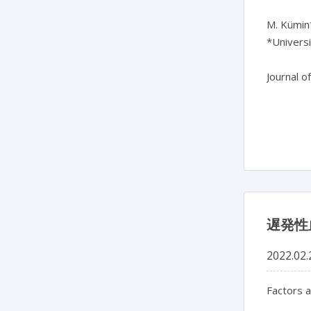
M. Kümin*
*Universi
Journal o
遅発性
2022.02.
Factors a