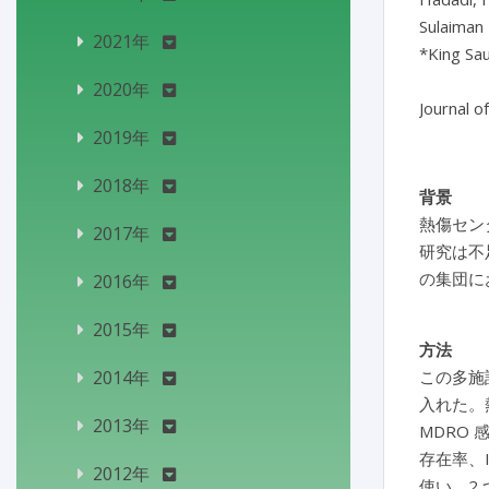
Sulaiman

2021年
*King Sau
2020年
2019年
2018年
背景
熱傷セン
2017年
研究は不
の集団に
2016年
2015年
方法
2014年
この多施設
入れた。
2013年
MDRO
存在率、
2012年
使い、2