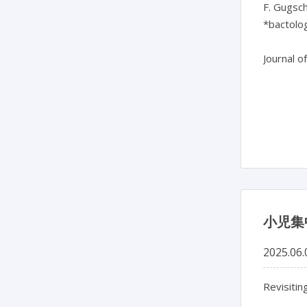
F. Gugsch
*bactolo
Journal o
小児集
2025.06.
Revisitin