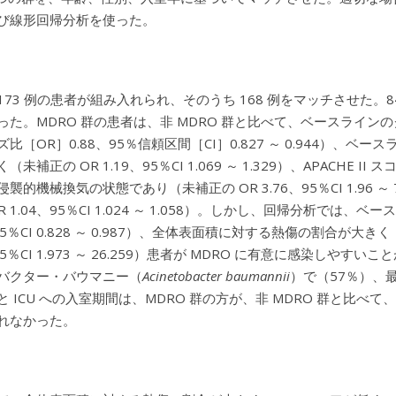
び線形回帰分析を使った。
73 例の患者が組み入れられ、そのうち 168 例をマッチさせた。84
った。MDRO 群の患者は、非 MDRO 群と比べて、ベースライン
［OR］0.88、95％信頼区間［CI］0.827 ～ 0.944）、ベースラインのSeq
未補正の OR 1.19、95％CI 1.069 ～ 1.329）、APACHE II ス
襲的機械換気の状態であり（未補正の OR 3.76、95％CI 1.96
R 1.04、95％CI 1.024 ～ 1.058）。しかし、回帰分析では
95％CI 0.828 ～ 0.987）、全体表面積に対する熱傷の割合が大きく（aO
、95％CI 1.973 ～ 26.259）患者が MDRO に有意に感染し
バクター・バウマニー（
Acinetobacter baumannii
）で（57％）、
と ICU への入室期間は、MDRO 群の方が、非 MDRO 群と比
れなかった。