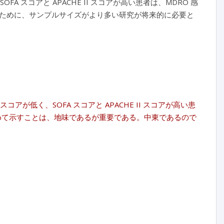
 スコアと APACHE II スコアが高い患者は、MDRO 感
ために、サンプルサイズがより多い研究が将来的に必要と
が低く、SOFA スコアと APACHE II スコアが高い患
めて示すことは、地味であるが重要である。中東であるので
。