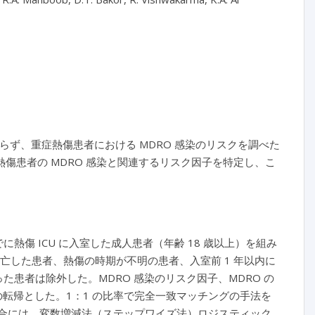
ず、重症熱傷患者における MDRO 感染のリスクを調べた
傷患者の MDRO 感染と関連するリスク因子を特定し、こ
までに熱傷 ICU に入室した成人患者（年齢 18 歳以上）を組み
に死亡した患者、熱傷の時期が不明の患者、入室前 1 年以内に
た患者は除外した。MDRO 感染のリスク因子、MDRO の
の転帰とした。1：1 の比率で完全一致マッチングの手法を
場合には、変数増減法（ステップワイズ法）ロジスティック