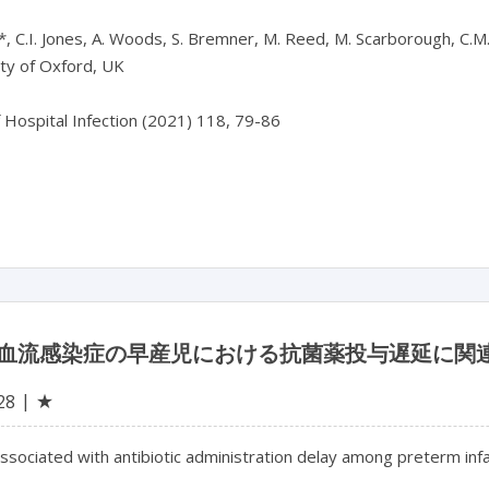
, C.I. Jones, A. Woods, S. Bremner, M. Reed, M. Scarborough, C.M.
ty of Oxford, UK

f Hospital Infection (2021) 118, 79-86

血流感染症の早産児における抗菌薬投与遅延に関
★
28
ssociated with antibiotic administration delay among preterm infa