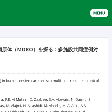
MENU
原体（MDRO）を探る：多施設共同症例対
in burn intensive care units: a multi-centre case—control 
ara, F.E. Al Mutairi, D. Zaabee, S.A. Alowais, N. Damfu, S. 
 M. Alajmi, N. Alrashidi, M. Alharbi, M. Al Asiri, A.A. 
y, R.A. Mahboob, D.T. Bakor, R. Vishwakarma, K.A. Al 