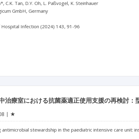
*, C.K. Tan, D.Y. Oh, L. Paßvogel, K. Steinhauer

gicum GmbH, Germany

f Hospital Infection (2024) 143, 91-96

中治療室における抗菌薬適正使用支援の再検討：
★
08
g antimicrobial stewardship in the paediatric intensive care unit: 