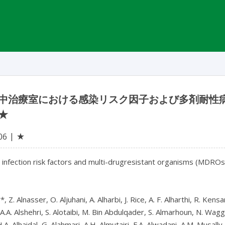
中治療室における感染リスク因子および多剤耐性病
★
★
06
 infection risk factors and multi-drugresistant organisms (MDROs) 
, Z. Alnasser, O. Aljuhani, A. Alharbi, J. Rice, A. F. Alharthi, R. Kens
A.A. Alshehri, S. Alotaibi, M. Bin Abdulqader, S. Almarhoun, N. Waggas,
.A. Alhaidal, G. Alahmari, A.H. Almutairi, F.A. Alwadani, A.M. Musall