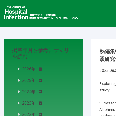
掲載年月を参考にサマリー
熱傷集
を読む
照研究
2026年
2025.08.
2025年
Exploring
study

2024年
2023年
S. Nasser*
Alsohimi, 
2022年
Hadadi, H