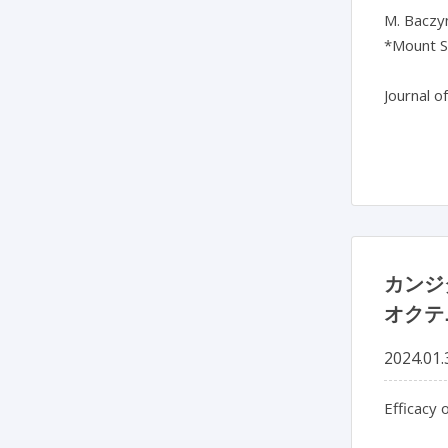
M. Baczyns
*Mount Si
Journal o
カンジ
オクテ
2024.01.
Efficacy 