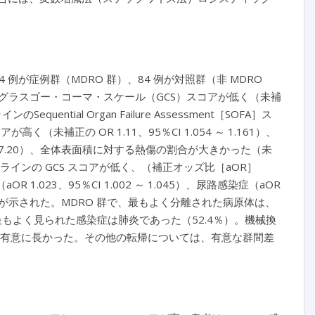
 例が症例群（MDRO 群）、84 例が対照群（非 MDRO
のグラスゴー・コーマ・スケール（GCS）スコアが低く（未補
uential Organ Failure Assessment［SOFA］ス
コアが高く（未補正の OR 1.11、95％CI 1.054 ～ 1.161）、
 ～ 7.20）、全体表面積に対する熱傷の割合が大きかった（未
、ベースラインの GCS スコアが低く、（補正オッズ比［aOR］
R 1.023、95％CI 1.002 ～ 1.045）、尿路感染症（aOR
やすいことが示された。MDRO 群で、最もよく分離された病原体は、
最もよく見られた感染症は肺炎であった（52.4％）。機械換
べて、有意に長かった。その他の転帰については、有意な群間差