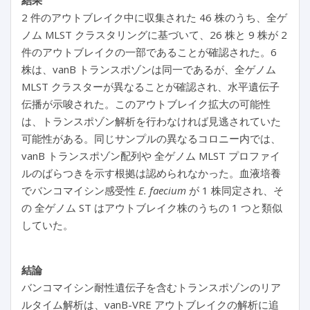
結果
2 件のアウトブレイク中に収集された 46 株のうち、全ゲ
ノム MLST クラスタリングに基づいて、26 株と 9 株が 2
件のアウトブレイクの一部であることが確認された。6
株は、vanB トランスポゾンは同一であるが、全ゲノム
MLST クラスターが異なることが確認され、水平遺伝子
伝播が示唆された。このアウトブレイク拡大の可能性
は、トランスポゾン解析を行わなければ見逃されていた
可能性がある。同じサンプルの異なるコロニー内では、
vanB トランスポゾン配列や 全ゲノム MLST プロファイ
ルのばらつきを示す根拠は認められなかった。血液培養
でバンコマイシン感受性
E. faecium
が 1 株同定され、そ
の 全ゲノム ST はアウトブレイク株のうちの 1 つと類似
していた。
結論
バンコマイシン耐性遺伝子を含むトランスポゾンのリア
ルタイム解析は、vanB-VRE アウトブレイクの解析に追