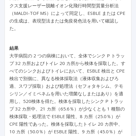
クス支援レーザー脱離イオン化飛行時間型質量分析法
（MALDI-TOF MS）によって同定し、ESBLE または CPE
の生成は、表現型法または免疫発色法を用いて確認し
た。
結果
大学病院の 2 つの病棟において、全体でシンク P トラッ
プ 32 カ所およびトイレ 20 カ所から検体を採取した。す
べてのシンクおよびトイレにおいて、ESBLE 検出と CPE
検出で別個に、異なる検体採取法（液体収集およびろ
過、スワブ採取）および処理法（セフォタキシム、テモ
シリン／イミペネムを用いた増菌なしまたはあり）を適
用し、520検体を得た。検体を採取したシンク P トラッ
プ 32 カ所中、21 カ所（65.6％）が少なくとも 1 種類の
検体採取・処理法で ESBLE 陽性、8 カ所（25.0％）が
CPE 陽性であった。検体を採取したトイレ 20 カ所中、
10 カ所（50.0％）が ESBLE 陽性、9 カ所（45.0％）が