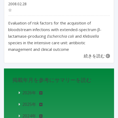
2008.02.28
☆
Evaluation of risk factors for the acquisition of
bloodstream infections with extended-spectrum β-
lactamase-producing
Escherichia coli
and
Klebsiella
species in the intensive care unit: antibiotic
management and clinical outcome
続きを読む
掲載年月を参考にサマリーを読む
2026年
2025年
2024年