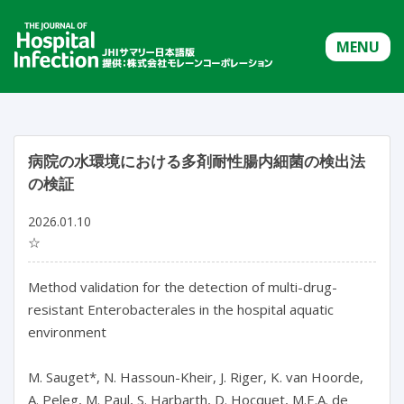
MENU
病院の水環境における多剤耐性腸内細菌の検出法
の検証
2026.01.10
☆
Method validation for the detection of multi-drug-
resistant Enterobacterales in the hospital aquatic 
environment

M. Sauget*, N. Hassoun-Kheir, J. Riger, K. van Hoorde, 
A. Peleg, M. Paul, S. Harbarth, D. Hocquet, M.E.A. de 