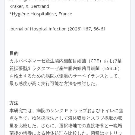
Kraker, X. Bertrand

*Hygiène Hospitalière, France

Journal of Hospital Infection (2026) 167, 56-61
目的
カルバペネマーゼ産生腸内細菌目細菌（CPE）および基
質拡張型
β
-ラクタマーゼ産生腸内細菌目細菌（ESBLE）
を検出するための病院水環境のサーベイランスとして、
最も感度が高く実行可能な方法を検討した。
方法
本研究では、病院のシンク P トラップおよびトイレに焦
点を当て、検体採取法として液体収集とスワブ採取の収
量を比較した。さらに、選択培地での直接培養と一晩増
菌後の培養による検体処理を比較した。菌種はマトリッ