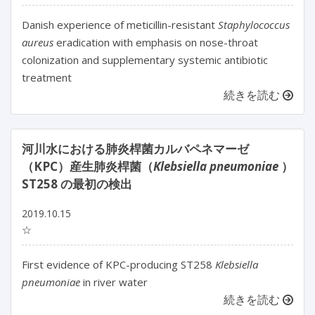
Danish experience of meticillin-resistant
Staphylococcus
aureus
eradication with emphasis on nose-throat
colonization and supplementary systemic antibiotic
treatment
続きを読む
河川水における肺炎桿菌カルバペネマーゼ
（KPC）産生肺炎桿菌（
Klebsiella pneumoniae
）
ST258 の最初の検出
2019.10.15
☆
First evidence of KPC-producing ST258
Klebsiella
pneumoniae
in river water
続きを読む