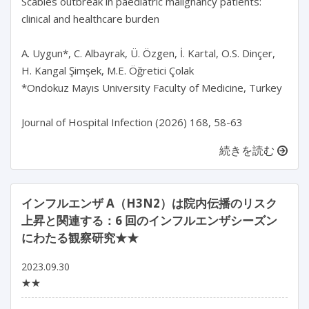
Scabies outbreak in paediatric malignancy patients: 
clinical and healthcare burden

A. Uygun*, C. Albayrak, Ü. Özgen, İ. Kartal, O.S. Dinçer, 
H. Kangal Şimşek, M.E. Öğretici Çolak

*Ondokuz Mayıs University Faculty of Medicine, Turkey

Journal of Hospital Infection (2026) 168, 58-63
続きを読む
インフルエンザ A（H3N2）は院内伝播のリスク
上昇と関連する：6 回のインフルエンザシーズン
にわたる観察研究★★
2023.09.30
★★