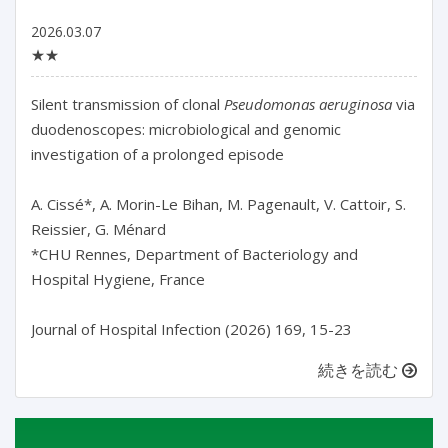
2026.03.07
★★
Silent transmission of clonal 
Pseudomonas aeruginosa 
via 
duodenoscopes: microbiological and genomic 
investigation of a prolonged episode

A. Cissé*, A. Morin-Le Bihan, M. Pagenault, V. Cattoir, S. 
Reissier, G. Ménard

*CHU Rennes, Department of Bacteriology and 
Hospital Hygiene, France

Journal of Hospital Infection (2026) 169, 15-23
続きを読む