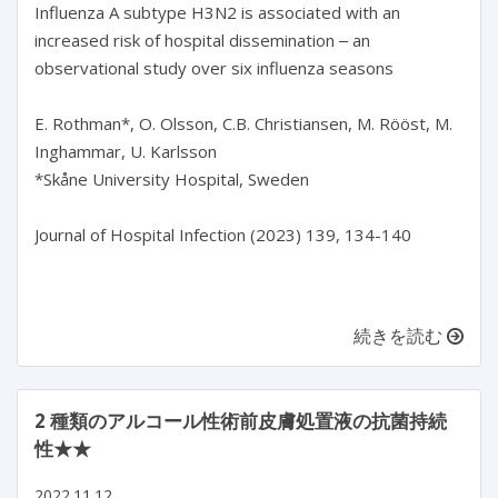
Influenza A subtype H3N2 is associated with an 
increased risk of hospital dissemination ‒ an 
observational study over six influenza seasons

E. Rothman*, O. Olsson, C.B. Christiansen, M. Rööst, M. 
Inghammar, U. Karlsson

*Skåne University Hospital, Sweden

Journal of Hospital Infection (2023) 139, 134-140

続きを読む
2 種類のアルコール性術前皮膚処置液の抗菌持続
性★★
2022.11.12