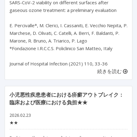
SARS-CoV-2 viability on different surfaces after
gaseous ozone treatment: a preliminary evaluation
E. Percivalle*, M. Clerici, I. Cassaniti, E. Vecchio Nepita, P.
Marchese, D. Olivati, C. Catelli, A. Berri, F. Baldanti, P.
Marone, R. Bruno, A. Triarico, P. Lago
*Fondazione I.R.C.C.S. Policlinico San Matteo, Italy
Journal of Hospital Infection (2021) 110, 33-36
続きを読む
小児悪性疾患患者における疥癬アウトブレイク：
臨床および医療における負担★★
2026.02.23
★★