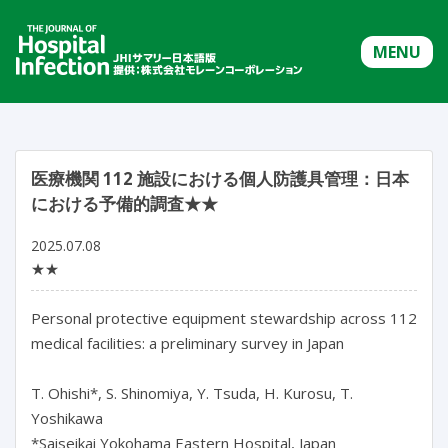
MENU
医療機関 112 施設における個人防護具管理：日本
における予備的調査★★
2025.07.08
★★
Personal protective equipment stewardship across 112 
medical facilities: a preliminary survey in Japan

T. Ohishi*, S. Shinomiya, Y. Tsuda, H. Kurosu, T. 
Yoshikawa

*Saiseikai Yokohama Eastern Hospital, Japan
