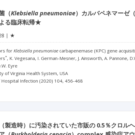
菌（
Klebsiella pneumoniae
）カルバペネマーゼ（
よる臨床転帰★
★
28
ors for
Klebsiella pneumoniae
carbapenemase (KPC) gene acquisition
*
ers
, K. Vegesana, I. German-Mesner, J. Ainsworth, A. Pannone, D.W.
D.W. Eyre
ty of Virginia Health System, USA
f Hospital Infection (2020) 104, 456-468
（製造時）に汚染されていた市販の 0.5％クロ
ア（
Burkholderia cepacia
）complex 感染症