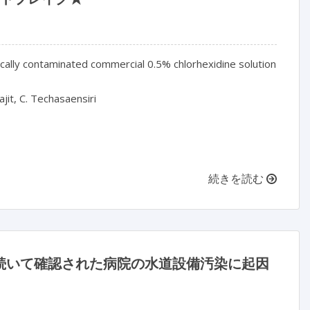
ically contaminated commercial 0.5% chlorhexidine solution

jit, C. Techasaensiri

続きを読む
続いて確認された病院の水道設備汚染に起因