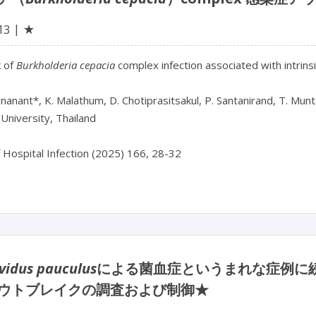
★
13
 of
 Burkholderia cepacia 
complex infection associated with intrins
unanant*, K. Malathum, D. Chotiprasitsakul, P. Santanirand, T. Munta
University, Thailand

f Hospital Infection (2025) 166, 28-32
vidus pauculus
による菌血症というまれな症例に
ウトブレイクの調査および制御★