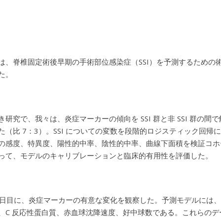
は、脊椎固定術後早期の手術部位感染症（SSI）を予測するための
た。
き研究で、我々は、炎症マーカーの傾向を SSI 群と非 SSI 群
た（比 7：3）。SSI についての変数を段階的ロジスティック回
の感度、特異度、陽性的中率、陰性的中率、曲線下面積を検証コホ
って、モデルのキャリブレーションと臨床的有用性を評価した。
7 日目に、炎症マーカーの有意な変化を観察した。予測モデルには、手
、C 反応性蛋白質、赤血球沈降速度、好中球数である。これらのデ