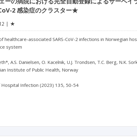
ェーの病院における完全自動登録によるサーベイ
-CoV-2 感染症のクラスター★
★
12
of healthcare-associated SARS-CoV-2 infections in Norwegian hosp
nce system

th*, A.S. Danielsen, O. Kacelnik, U.J. Trondsen, T.C. Berg, N.K. Sor
n Institute of Public Health, Norway

f Hospital Infection (2023) 135, 50-54
