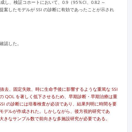
達成し、検証コホートにおいて、0.9（95％CI、0.82 ～
案したモデルが SSI の診断に有効であったことが示され
確認した。
ト抜去、固定失敗、時に生命予後に影響するような重篤な SSI
 QOL を著しく低下させるため、早期診断・早期治療は重
、SSI の診断には培養検査が必須であり、結果判明に時間を要
モデルが作成された。しかしながら、後方視的研究であ
大きなサンプル数で前向きな多施設研究が必要である。