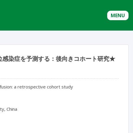
MENU
位感染症を予測する：後向きコホート研究★
 fusion: a retrospective cohort study

y, China
