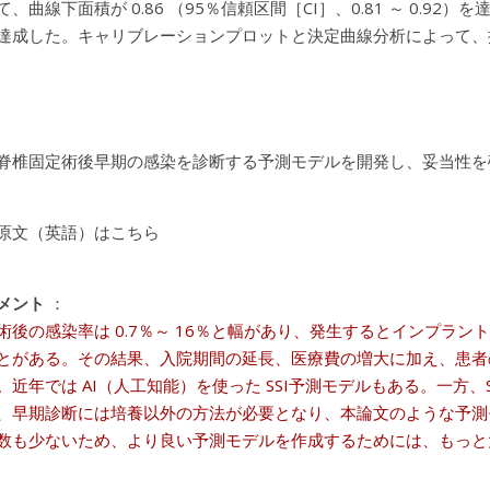
、曲線下面積が 0.86 （95％信頼区間［CI］、0.81 ～ 0.92）を
）を達成した。キャリブレーションプロットと決定曲線分析によって、提
脊椎固定術後早期の感染を診断する予測モデルを開発し、妥当性を
原文（英語）はこちら
メント
：
術後の感染率は 0.7％～ 16％と幅があり、発生するとインプラン
とがある。その結果、入院期間の延長、医療費の増大に加え、患者の
。近年では AI（人工知能）を使った SSI予測モデルもある。一方
、早期診断には培養以外の方法が必要となり、本論文のような予測
数も少ないため、より良い予測モデルを作成するためには、もっと