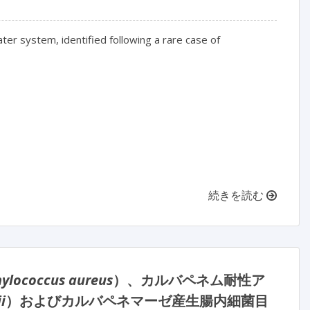
ter system, identified following a rare case of
続きを読む
ylococcus aureus
）、カルバペネム耐性ア
i
）およびカルバペネマーゼ産生腸内細菌目