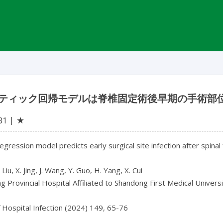
ティック回帰モデルは脊椎固定術後早期の手術部
★
31
regression model predicts early surgical site infection after spinal
 Liu, X. Jing, J. Wang, Y. Guo, H. Yang, X. Cui

 Provincial Hospital Affiliated to Shandong First Medical Universit
f Hospital Infection (2024) 149, 65-76
