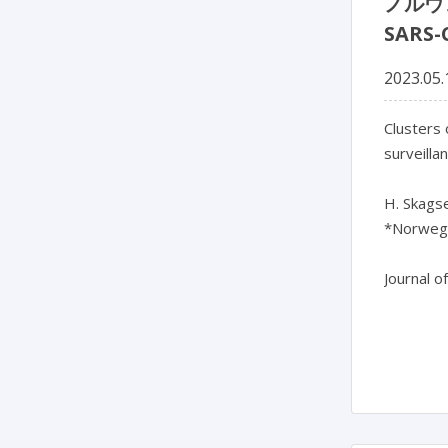
ノルウ
SARS
2023.05.
Clusters 
surveilla
H. Skagse
*Norwegia
Journal o