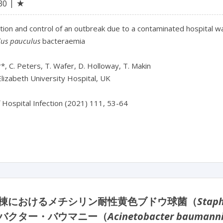
★
30
tion and control of an outbreak due to a contaminated hospital wa
dus pauculus
bacteraemia
r*, C. Peters, T. Wafer, D. Holloway, T. Makin
lizabeth University Hospital, UK
f Hospital Infection (2021) 111, 53-64
棟におけるメチシリン耐性黄色ブドウ球菌（
Staph
バクター・バウマニー（
Acinetobacter baumanni