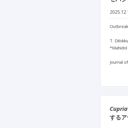
2025.12.
Outbreak
T. Dilokk
*Mahidol 
Journal o
Cupria
するア