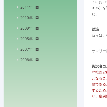
トにおいて
2011年
0.98
た。
2010年
2009年
結論
我々は、
2008年
2007年
サマリー
2006年
監訳者コ
脊椎固定
となるこ
要である
するため
り、症例