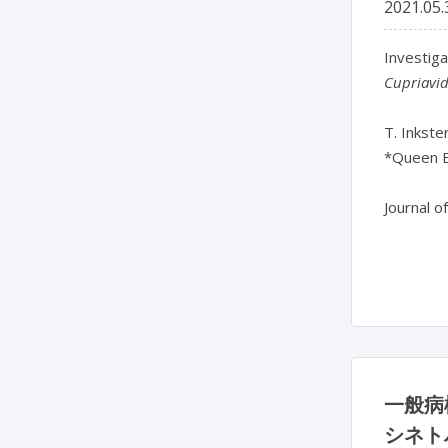
2021.05.
Investiga
Cupriavi
T. Inkste
*Queen E
Journal o
一般病
シネト