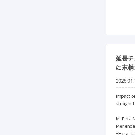
延長チ
に末梢
2026.01.
Impact on
straight 
M. Piriz-
Menendez,
*Hospital