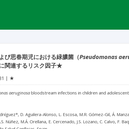
よび思春期児における緑膿菌（
Pseudomonas aer
に関連するリスク因子★
★
31
nas aeruginosa
 bloodstream infections in children and adolescent
drıíguez*, D. Aguilera-Alonso, L. Escosa, M.R. Gómez-Gil, Á. Manz
S. Núñez, M.Á. Orellana, E. Cercenado, J.S. Lozano, C. Calvo, F. B
e Salud Canillejas, Spain
