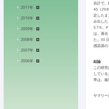
合計で、緑
2011年
45（2
定したま
2010年
み出した
5.7％、
P
2009年
は、過去
2008年
た。30 
感染源の
2007年
2006年
結論
この研究
している
率は、厳
サマリー