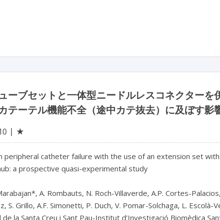
ューブセットと一体型ニードルレスコネクターを
カテーテル機能不全（途中カテ抜去）に及ぼす影
★
10
 peripheral catheter failure with the use of an extension set wi
hub: a prospective quasi-experimental study

Marabajan*, A. Rombauts, N. Roch-Villaverde, A.P. Cortes-Palacios,
 S. Grillo, A.F. Simonetti, P. Duch, V. Pomar-Solchaga, L. Escolà-V
 de la Santa Creu i Sant Pau-Institut d’Investigació Biomèdica Sant