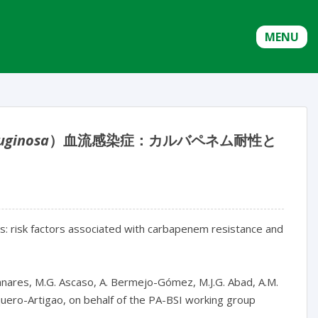
MENU
uginosa
）血流感染症：カルバペネム耐性と
s: risk factors associated with carbapenem resistance and 
anares, M.G. Ascaso, A. Bermejo-Gómez, M.J.G. Abad, A.M. 
aquero-Artigao, on behalf of the PA-BSI working group
