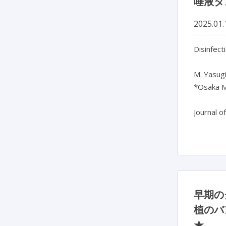
唾液タ
2025.01.
Disinfect
M. Yasugi*
*Osaka Me
早期の
植のバ
★