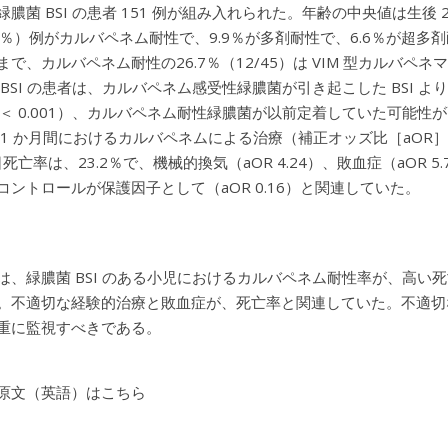
膿菌 BSI の患者 151 例が組み入れられた。年齢の中央値は生後 29
9.8％）例がカルバペネム耐性で、9.9％が多剤耐性で、6.6％が
まで、カルバペネム耐性の26.7％（12/45）は VIM 型カルバ
 BSI の患者は、カルバペネム感受性緑膿菌が引き起こした BSI 
＜ 0.001）、カルバペネム耐性緑膿菌が以前定着していた可能性が高
 1 か月間におけるカルバペネムによる治療（補正オッズ比［aOR］11
日死亡率は、23.2％で、機械的換気（aOR 4.24）、敗血症（aOR 
コントロールが保護因子として（aOR 0.16）と関連していた。
は、緑膿菌 BSI のある小児におけるカルバペネム耐性率が、高
。不適切な経験的治療と敗血症が、死亡率と関連していた。不適切
重に監視すべきである。
原文（英語）はこちら