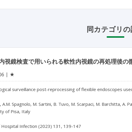
同カテゴリの
内視鏡検査で用いられる軟性内視鏡の再処理後の
★
06
ogical surveillance post-reprocessing of flexible endoscopes used
*, A.M. Spagnolo, M. Sartini, B. Tuvo, M. Scarpaci, M. Barchitta, A. P
y of Pisa, Italy

f Hospital Infection (2023) 131, 139-147
