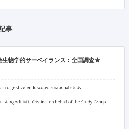
記事
微生物学的サーベイランス：全国調査★
 in digestive endoscopy: a national study

an, A. Agodi, M.L. Cristina, on behalf of the Study Group
