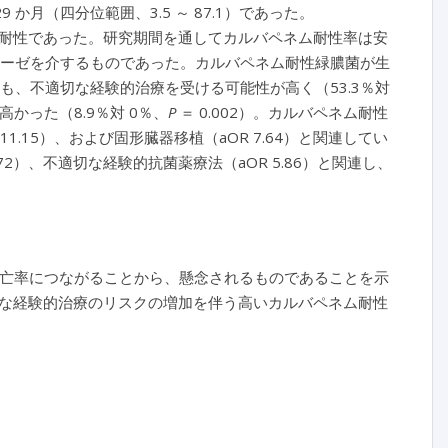
 か月（四分位範囲、3.5 ～ 87.1）であった。
超多剤耐性であった。研究期間を通してカルバペネム耐性率は安
ペネマーゼを介するものであった。カルバペネム耐性緑膿菌が生
よりも、不適切な経験的治療を受ける可能性が高く（53.3％対
かった（8.9％対 0％、
P
＝ 0.002）。カルバペネム耐性
.15）、および固形臓器移植（aOR 7.64）と関連してい
5.72）、不適切な経験的抗菌薬療法（aOR 5.86）と関連し、
い死亡率につながることから、懸念されるものであることを示
な経験的治療のリスクの増加を伴う高いカルバペネム耐性