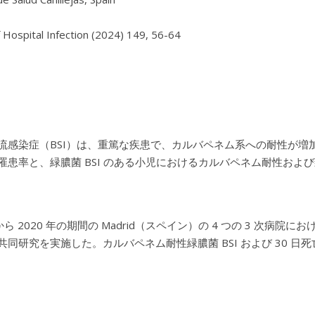
f Hospital Infection (2024) 149, 56-64

流感染症（BSI）は、重篤な疾患で、カルバペネム系への耐性が
罹患率と、緑膿菌 BSI のある小児におけるカルバペネム耐性お
年から 2020 年の期間の Madrid（スペイン）の 4 つの 3 次病院
共同研究を実施した。カルバペネム耐性緑膿菌 BSI および 30 