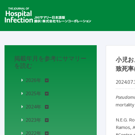
掲載年月を参考にサマリー
小児お
を読む
致死率
2026年
2024.07.
2025年
Pseudomo
mortality

2024年
2023年
N.E.G. Ro
Ramos, A.
2022年
*Centro d