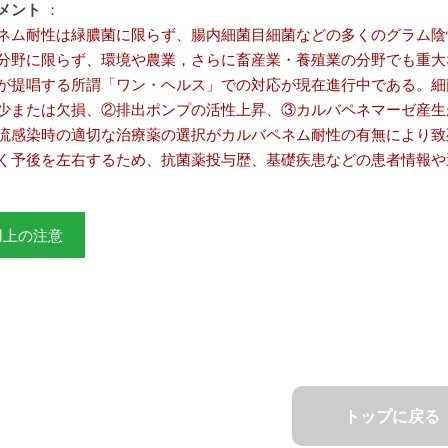
メント
：
ネム耐性は緑膿菌に限らず、腸内細菌目細菌などの多くのグラム陰
分野に限らず、環境や農業，さらに畜産業・養殖業の分野でも重大
が提唱する所謂「ワン・ヘルス」での対応が現在進行中である。細
少または欠損、②排出ポンプの活性上昇、③カルバペネマーゼ産生
流感染時の適切な治療薬の選択がカルバペネム耐性の有無により致
く予後を左右するため、抗菌薬投与歴、基礎疾患などの患者情報や
用上の注意
トップに戻る