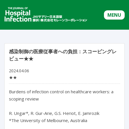
MENU
感染制御の医療従事者への負担：スコーピングレ
ビュー★★
2024.04.06
★★
Burdens of infection control on healthcare workers: a 
scoping review

R. Ungar*, R. Gur-Arie, G.S. Heriot, E. Jamrozik

*The University of Melbourne, Australia
