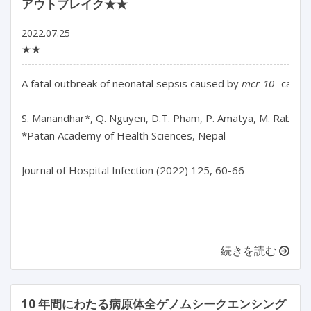
アウトブレイク★★
2022.07.25
★★
A fatal outbreak of neonatal sepsis caused by 
mcr-10
- carryi
S. Manandhar*, Q. Nguyen, D.T. Pham, P. Amatya, M. Rabaa, S. 
*Patan Academy of Health Sciences, Nepal

Journal of Hospital Infection (2022) 125, 60-66

続きを読む
10 年間にわたる病原体全ゲノムシークエンシング