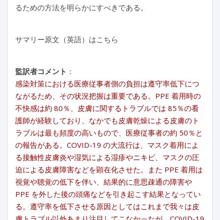
るための方法を明らかにすべきである。
サマリー原文（英語）はこちら
監訳者コメント
：
感染対策における医療従事者側の負担は遵守率低下につ
ながるため、その状況把握は重要である。PPE 着用時の
不快感は約 80％、皮膚に関するトラブルでは 85％の看
護師が経験しており、なかでも皮膚乾燥による皮膚のト
ラブルは最も頻度の高いもので、医療従事者の約 50％と
の報告がある。COVID-19 の大流行は、マスク着用によ
る接触性皮膚炎や湿気による湿疹やニキビ、マスクの圧
迫による皮膚障害などを顕在化させた。また PPE 着用は
視覚や聴覚の低下を伴い、結果的に意思疎通の障害や
PPE を外した後の頭痛などを引き起こす結果となってい
る。遵守率を低下させる原因としてはこれまで我々は皮
膚トラブル以外あまり注目してこなかったが、COVID-19