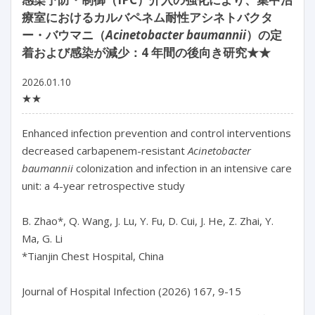
療室におけるカルバペネム耐性アシネトバクタ
ー・バウマニ（
Acinetobacter baumannii
）の定
着および感染が減少：4 年間の後向き研究★★
2026.01.10
★★
Enhanced infection prevention and control interventions 
decreased carbapenem-resistant 
Acinetobacter 
baumannii
 colonization and infection in an intensive care 
unit: a 4-year retrospective study

B. Zhao*, Q. Wang, J. Lu, Y. Fu, D. Cui, J. He, Z. Zhai, Y. 
Ma, G. Li

*Tianjin Chest Hospital, China

Journal of Hospital Infection (2026) 167, 9-15