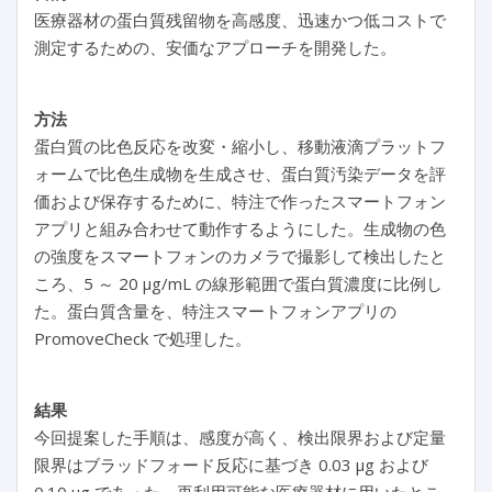
医療器材の蛋白質残留物を高感度、迅速かつ低コストで
測定するための、安価なアプローチを開発した。
方法
蛋白質の比色反応を改変・縮小し、移動液滴プラットフ
ォームで比色生成物を生成させ、蛋白質汚染データを評
価および保存するために、特注で作ったスマートフォン
アプリと組み合わせて動作するようにした。生成物の色
の強度をスマートフォンのカメラで撮影して検出したと
ころ、5 ～ 20 μg/mL の線形範囲で蛋白質濃度に比例し
た。蛋白質含量を、特注スマートフォンアプリの
PromoveCheck で処理した。
結果
今回提案した手順は、感度が高く、検出限界および定量
限界はブラッドフォード反応に基づき 0.03 μg および