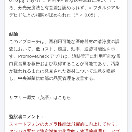
0.10 μg であった。再利用可能な医療器材に用いたとこ
ろ、分光光度法と有意差は認められず、o-フタルジアル
デヒド法との相関が認められた（
P
＜ 0.05）。
結論
このアプローチは、再利用可能な医療器材の清浄度の調
査において、低コスト、感度、効率、追跡可能性を示
す。PromoveCheck アプリは、追跡管理に利用可能な蛋
白質含量を報告および取得することが可能であり、汚染
が疑われるまたは発見された器材について注意を喚起
し、中央滅菌供給部の品質管理を改善する。
サマリー原文（英語）はこちら
監訳者コメント
：
スマートフォンのカメラ性能は飛躍的に向上しており、
タンパク質など測定対象の化学的・物理的処理と、アプ