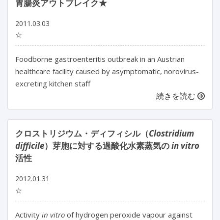
胃腸炎アウトブレイク★
2011.03.03
☆
Foodborne gastroenteritis outbreak in an Austrian
healthcare facility caused by asymptomatic, norovirus-
excreting kitchen staff
続きを読む
クロストリジウム・ディフィシル（
Clostridium
difficile
）芽胞に対する過酸化水素蒸気の
in vitro
活性
2012.01.31
☆
Activity
in vitro
of hydrogen peroxide vapour against