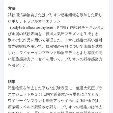
方法
試験用汚染物質またはプリオン感染組織を添加した新し
いポリテトラフルオロエチレン
（polytetrafluoroethylene；PTFE）内視鏡チャネルおよ
び金属の試験表面を、低温大気圧プラズマを生成する
別々の試作品を用いて処理した。非常に感度の高い落射
蛍光顕微鏡を用いて、残留物の有無について表面を試験
した。ワイヤーインプラント動物モデルとより感度の高
い細胞感染力アッセイを用いて、プリオンの残存感染力
を決定した。
結果
汚染物質を除去した平らな試験表面に、低温大気圧プラ
ズマジェットを 3 分以内で近距離から垂直に当てたが、
ワイヤーインプラント動物アッセイ法による評価では、
顕微鏡レベルの残留物が残り、プリオンの感染力は除去