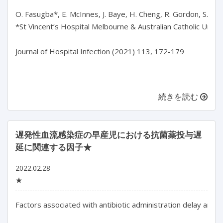
O. Fasugba*, E. McInnes, J. Baye, H. Cheng, R. Gordon, S. Mid
*St Vincent’s Hospital Melbourne & Australian Catholic Univers
Journal of Hospital Infection (2021) 113, 172-179

続きを読む
遅発性血流感染症の早産児における抗菌薬投与遅
延に関連する因子★
2022.02.28
★
Factors associated with antibiotic administration delay amon