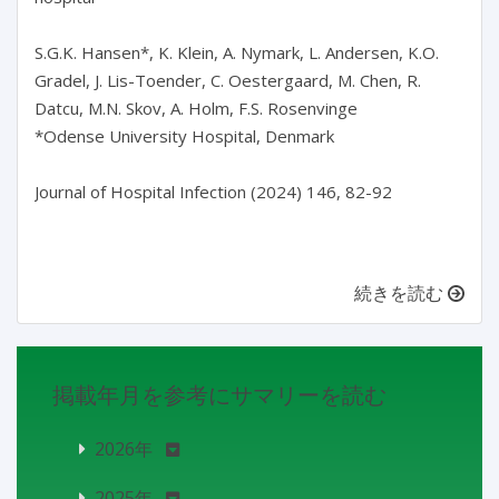
S.G.K. Hansen*, K. Klein, A. Nymark, L. Andersen, K.O. 
Gradel, J. Lis-Toender, C. Oestergaard, M. Chen, R. 
Datcu, M.N. Skov, A. Holm, F.S. Rosenvinge

*Odense University Hospital, Denmark

Journal of Hospital Infection (2024) 146, 82-92

続きを読む
掲載年月を参考にサマリーを読む
2026年
2025年