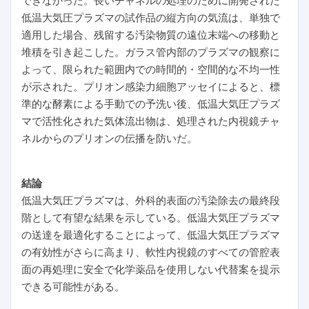
できなかった。長いチャネルの処理のために開発された
低温大気圧プラズマの試作品の縦方向の気流は、単独で
適用した場合、残留する汚染物質の遠位末端への移動と
堆積を引き起こした。ガラス管内部のプラズマの観察に
よって、限られた範囲内での時間的・空間的な不均一性
が示された。プリオン感染力細胞アッセイによると、標
準的な酵素による手動での予洗い後、低温大気圧プラズ
マで活性化された気体流出物は、処理された内視鏡チャ
ネルからのプリオンの伝播を防いだ。
結論
低温大気圧プラズマは、外科的表面の汚染除去の最終段
階として有望な結果を示している。低温大気圧プラズマ
の送達を最適化することによって、低温大気圧プラズマ
の有効性がさらに高まり、軟性内視鏡のすべての管腔表
面の再処理に安全で化学薬品を使用しない代替案を提示
できる可能性がある。