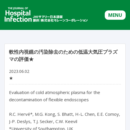
MENU
軟性内視鏡の汚染除去のための低温大気圧プラズ
マの評価★
2023.06.02
★
Evaluation of cold atmospheric plasma for the 
decontamination of flexible endoscopes

R.C. Hervé*, M.G. Kong, S. Bhatt, H-L. Chen, E.E. Comoy, 
J-P. Deslys, T.J. Secker, C.W. Keevil

*University of Southampton, UK
