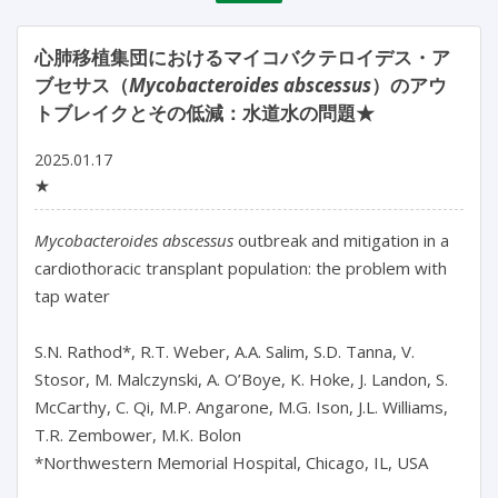
心肺移植集団におけるマイコバクテロイデス・ア
ブセサス（
Mycobacteroides abscessus
）のアウ
トブレイクとその低減：水道水の問題★
2025.01.17
★
Mycobacteroides abscessus
 outbreak and mitigation in a 
cardiothoracic transplant population: the problem with 
tap water

S.N. Rathod*, R.T. Weber, A.A. Salim, S.D. Tanna, V. 
Stosor, M. Malczynski, A. O’Boye, K. Hoke, J. Landon, S. 
McCarthy, C. Qi, M.P. Angarone, M.G. Ison, J.L. Williams, 
T.R. Zembower, M.K. Bolon

*Northwestern Memorial Hospital, Chicago, IL, USA
