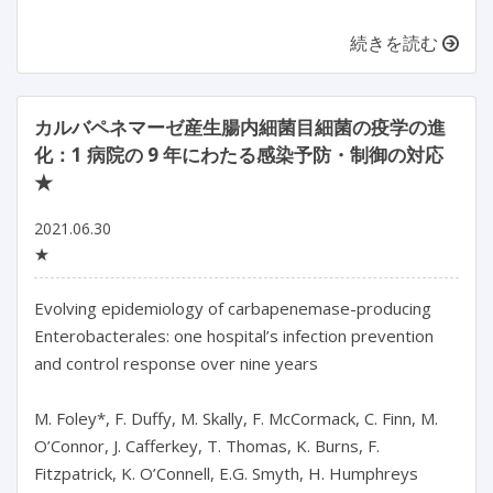
続きを読む
カルバペネマーゼ産生腸内細菌目細菌の疫学の進
化：1 病院の 9 年にわたる感染予防・制御の対応
★
2021.06.30
★
Evolving epidemiology of carbapenemase-producing
Enterobacterales: one hospital’s infection prevention
and control response over nine years
M. Foley*, F. Duffy, M. Skally, F. McCormack, C. Finn, M.
O’Connor, J. Cafferkey, T. Thomas, K. Burns, F.
Fitzpatrick, K. O’Connell, E.G. Smyth, H. Humphreys