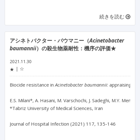
続きを読む
アシネトバクター・バウマニー（
Acinetobacter
baumannii
）の殺生物薬耐性：機序の評価★
2021.11.30
☆
★
Biocide resistance in 
Acinetobacter baumannii
: appraising th
E.S. Milani*, A. Hasani, M. Varschochi, J. Sadeghi, M.Y. Memar, 
*Tabriz University of Medical Sciences, Iran

Journal of Hospital Infection (2021) 117, 135-146
