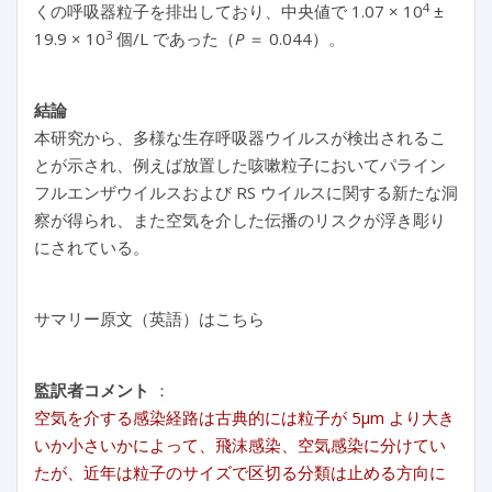
4
くの呼吸器粒子を排出しており、中央値で 1.07 × 10
±
3
19.9 × 10
個/L であった（
P
＝ 0.044）。
結論
本研究から、多様な生存呼吸器ウイルスが検出されるこ
とが示され、例えば放置した咳嗽粒子においてパライン
フルエンザウイルスおよび RS ウイルスに関する新たな洞
察が得られ、また空気を介した伝播のリスクが浮き彫り
にされている。
サマリー原文（英語）はこちら
監訳者コメント
：
空気を介する感染経路は古典的には粒子が 5μm より大き
いか小さいかによって、飛沫感染、空気感染に分けてい
たが、近年は粒子のサイズで区切る分類は止める方向に